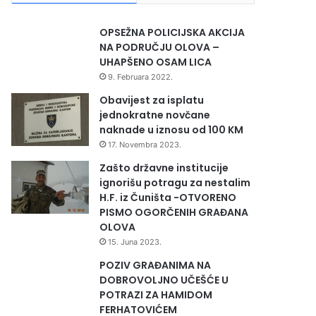
OPSEŽNA POLICIJSKA AKCIJA
NA PODRUČJU OLOVA –
UHAPŠENO OSAM LICA
9. Februara 2022.
Obavijest za isplatu
jednokratne novčane
naknade u iznosu od 100 KM
17. Novembra 2023.
Zašto državne institucije
ignorišu potragu za nestalim
H.F. iz Čuništa -OTVORENO
PISMO OGORČENIH GRAĐANA
OLOVA
15. Juna 2023.
POZIV GRAĐANIMA NA
DOBROVOLJNO UČEŠĆE U
POTRAZI ZA HAMIDOM
FERHATOVIĆEM