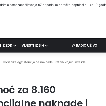
I IZ ZDK
VIJESTI IZ BIH
RADIO UŽIVO
korisnika egzistencijalne naknade i ratnih vojnih invalida,
oć za 8.160
ncijalne naknade i