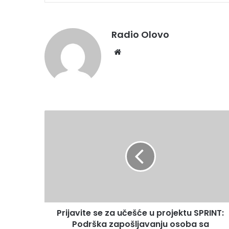
Radio Olovo
We
bsi
te
P
r
i
j
a
v
i
t
e
Prijavite se za učešće u projektu SPRINT:
s
Podrška zapošljavanju osoba sa
e