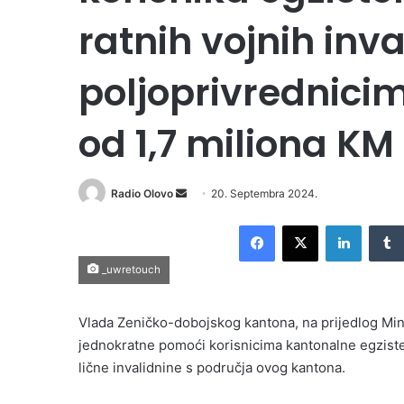
ratnih vojnih inva
poljoprivrednicim
od 1,7 miliona KM
Radio Olovo
S
20. Septembra 2024.
e
Facebook
X
LinkedIn
n
d
_uwretouch
a
n
Vlada Zeničko-dobojskog kantona, na prijedlog Minis
e
jednokratne pomoći korisnicima kantonalne egziste
m
lične invalidnine s područja ovog kantona.
a
i