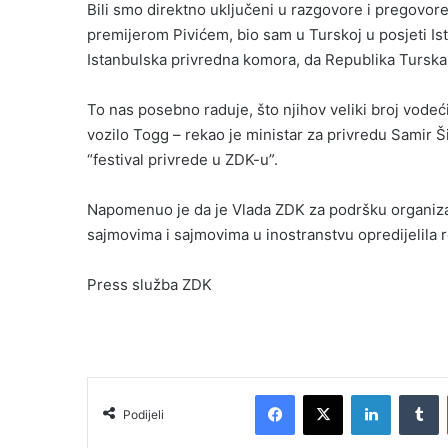
Bili smo direktno uključeni u razgovore i pregovore
premijerom Pivićem, bio sam u Turskoj u posjeti Is
Istanbulska privredna komora, da Republika Turska
To nas posebno raduje, što njihov veliki broj vode
vozilo Togg – rekao je ministar za privredu Samir Ši
“festival privrede u ZDK-u”.
Napomenuo je da je Vlada ZDK za podršku organizac
sajmovima i sajmovima u inostranstvu opredijelila
Press služba ZDK
Facebook
X
LinkedIn
Tumblr
Podijeli