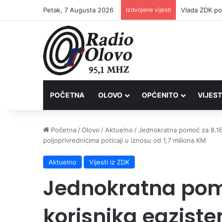
Petak, 7 Augusta 2026
Izdvojene vijesti
POČETNA
OLOVO
OPĆENITO
VIJEST
Početna
/
Olovo
/
Aktuelno
/
Jednokratna pomoć za 8.160 
poljoprivrednicima poticaji u iznosu od 1,7 miliona KM
Aktuelno
Vijesti iz ZDK
Jednokratna pom
korisnika egziste