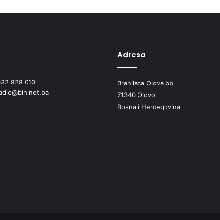
P
R
O
T
E
K
Adresa
L
I
032 828 010
Branilaca Olova bb
V
radio@bih.net.ba
I
71340 Olovo
K
Bosna i Hercegovina
E
N
D