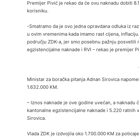
l
Premijer Pivić je rekao da će ovu naknadu dobiti 8
korisniku.
-Smatramo da je ovo jedna opravdana odluka iz ra
u ovim vremenima kada imamo rast cijena, inflaci
području ZDK-a, jer smo posebnu pažnju posvetili n
egzistencijalne naknade i RVI – rekao je premijer Pi
Ministar za boračka pitanja Adnan Sirovica napome
1.632.000 KM.
– Iznos naknade je ove godine uvećan, a naknadu će
kantonalne egzistencijalne naknade i 5.220 ratnih vo
Sirovica.
Vlada ZDK je izdvojila oko 1.700.000 KM za poticaj