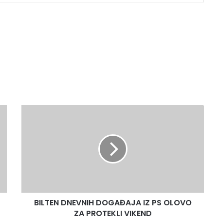
B
I
L
T
E
N
D
N
E
BILTEN DNEVNIH DOGAĐAJA IZ PS OLOVO
V
ZA PROTEKLI VIKEND
N