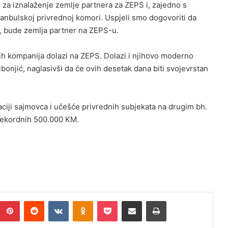
 za iznalaženje zemlje partnera za ZEPS i, zajedno s
tanbulskoj privrednoj komori. Uspjeli smo dogovoriti da
, bude zemlja partner na ZEPS-u.
ćih kompanija dolazi na ZEPS. Dolazi i njihovo moderno
bonjić, naglasivši da će ovih desetak dana biti svojevrstan
iji sajmovca i učešće privrednih subjekata na drugim bh.
 rekordnih 500.000 KM.
Pinterest
Reddit
VKontakte
Odnoklassniki
Pocket
Podijeli putem Emaila
Print