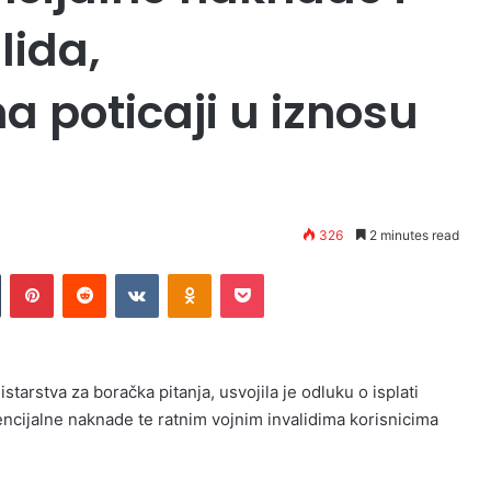
lida,
a poticaji u iznosu
326
2 minutes read
Tumblr
Pinterest
Reddit
VKontakte
Odnoklassniki
Pocket
tarstva za boračka pitanja, usvojila je odluku o isplati
ncijalne naknade te ratnim vojnim invalidima korisnicima