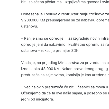
biti isplaćena pčelarima, uzgajivačima goveda i svi
Donesena je i odluka o restrukturiranju troškova z
9.200.000 KM preusmjerena su za nabavku opreme koj
ustanovu.
– Ranije smo se opredijelili za izgradnju novih in
opredijeljeni da nabavimo i kvalitetnu opremu za ra
ustanove – rekao je premijer ZDK.
Vlada je, na prijedlog Ministarstva za privredu, na 
iznosu oko 48.000 KM. Nakon provedenog drugog o
preduzeća na sajmovima, komisija je kao uredene pri
– Većina ovih preduzeća će biti učesnici sajmova u 
Očekujemo da će ta dva naša sajma, a posebno se r
jedni od inicijatora.