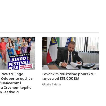
I
H
D
O
G
A
Đ
A
J
A
I
Z
P
S
O
ijave za Bingo
Lovačkim društvima podrška u
L
: Odaberite outfit s
iznosu od 138.000 KM
O
fluencerom i
prije 7 dana
V
 na Crvenom tepihu
m Festivala
O
Z
A