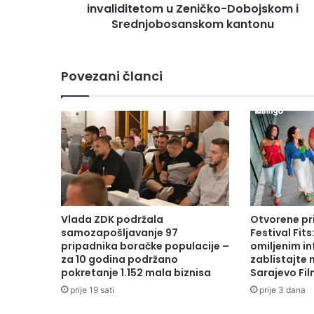
z
invaliditetom u Zeničko-Dobojskom i
a
Srednjobosanskom kantonu
u
č
e
Povezani članci
š
ć
e
u
p
r
o
j
e
k
Vlada ZDK podržala
Otvorene pr
t
samozapošljavanje 97
Festival Fits
u
pripadnika boračke populacije –
omiljenim in
S
za 10 godina podržano
zablistajte
pokretanje 1.152 mala biznisa
Sarajevo Fil
P
R
prije 19 sati
prije 3 dana
I