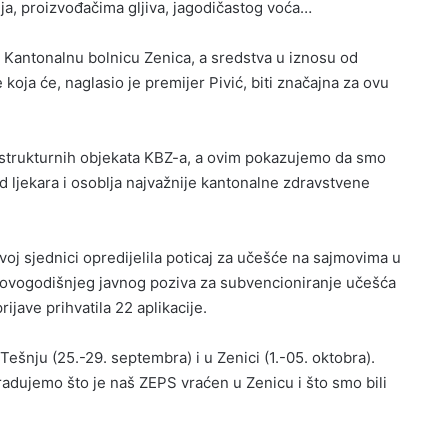
nja, proizvođačima gljiva, jagodičastog voća…
a Kantonalnu bolnicu Zenica, a sredstva u iznosu od
a će, naglasio je premijer Pivić, biti značajna za ovu
frastrukturnih objekata KBZ-a, a ovim pokazujemo da smo
d ljekara i osoblja najvažnije kantonalne zdravstvene
ovoj sjednici opredijelila poticaj za učešće na sajmovima u
vogodišnjeg javnog poziva za subvencioniranje učešća
jave prihvatila 22 aplikacije.
Tešnju (25.-29. septembra) i u Zenici (1.-05. oktobra).
adujemo što je naš ZEPS vraćen u Zenicu i što smo bili