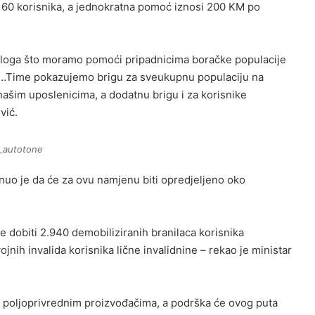
.160 korisnika, a jednokratna pomoć iznosi 200 KM po
zloga što moramo pomoći pripadnicima boračke populacije
ju…Time pokazujemo brigu za sveukupnu populaciju na
ašim uposlenicima, a dodatnu brigu i za korisnike
vić.
_autotone
nuo je da će za ovu namjenu biti opredjeljeno oko
 dobiti 2.940 demobiliziranih branilaca korisnika
jnih invalida korisnika lične invalidnine – rekao je ministar
e poljoprivrednim proizvođačima, a podrška će ovog puta