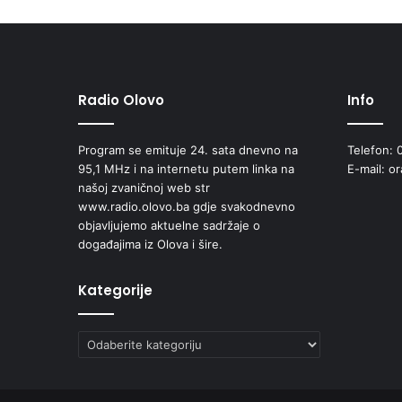
N
T
:
P
o
d
Radio Olovo
Info
r
š
Program se emituje 24. sata dnevno na
Telefon: 
k
95,1 MHz i na internetu putem linka na
E-mail: o
a
našoj zvaničnoj web str
z
www.radio.olovo.ba gdje svakodnevno
a
objavljujemo aktuelne sadržaje o
p
događajima iz Olova i šire.
o
š
l
Kategorije
j
a
Kategorije
v
a
n
j