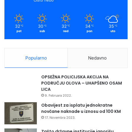
i
k
a
d
a
m
,
32
30
32
34
35
℃
℃
℃
℃
℃
p
pet
sub
ned
pon
uto
o
l
j
o
Popularno
Nedavno
p
r
i
OPSEŽNA POLICIJSKA AKCIJA NA
v
PODRUČJU OLOVA – UHAPŠENO OSAM
r
LICA
e
9. Februara 2022.
d
n
Obavijest za isplatu jednokratne
i
novčane naknade u iznosu od 100 KM
c
17. Novembra 2023.
i
m
Zašto državne institucije ignorišu