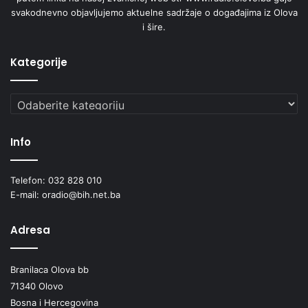
m
svakodnevno objavljujemo aktuelne sadržaje o događajima iz Olova
i
i šire.
l
i
o
Kategorije
n
a
Kategorije
K
M
Info
Telefon: 032 828 010
E-mail: oradio@bih.net.ba
Adresa
Branilaca Olova bb
71340 Olovo
Bosna i Hercegovina