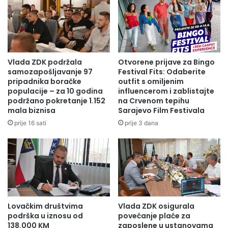
i
C
Amir Džinić
k
I
a
M
e
A
g
E
z
L
Vlada ZDK podržala
Otvorene prijave za Bingo
i
E
samozapošljavanje 97
Festival Fits: Odaberite
s
K
pripadnika boračke
outfit s omiljenim
t
populacije – za 10 godina
influencerom i zablistajte
T
e
podržano pokretanje 1.152
na Crvenom tepihu
R
mala biznisa
Sarajevo Film Festivala
n
I
c
Č
prije 16 sati
prije 3 dana
i
N
j
E
a
E
l
N
n
E
e
R
n
G
Lovačkim društvima
Vlada ZDK osigurala
a
I
podrška u iznosu od
povećanje plaće za
k
J
138.000 KM
zaposlene u ustanovama