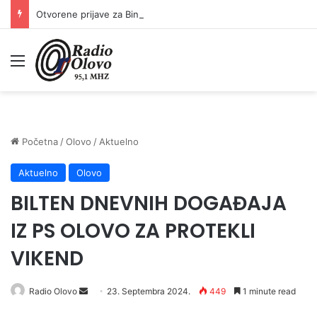
Otvorene prijave za Bingo Festival Fits: Odaberite outfit s omiljenim influencerom i zablistajte na Crvenom tepihu Sarajevo Film Festivala
Meni
Početna
/
Olovo
/
Aktuelno
Aktuelno
Olovo
BILTEN DNEVNIH DOGAĐAJA
IZ PS OLOVO ZA PROTEKLI
VIKEND
Radio Olovo
S
23. Septembra 2024.
449
1 minute read
e