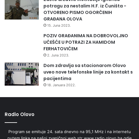
a
potragu za nestalim H.F. iz Čuništa -
p
OTVORENO PISMO OGORČENIH
o
GRAĐANA OLOVA
t
15. Juna 2023.
i
c
POZIV GRAĐANIMA NA DOBROVOLJNO
a
UČEŠĆE U POTRAZI ZA HAMIDOM
j
FERHATOVIĆEM
i
2. Juna 2023.
u
Dom zdravlja sa stacionarom Olovo
i
uveo nove telefonske linije za kontakt s
z
pacijentima
n
18. Januara 2022.
o
s
u
o
d
Radio Olovo
1
,
Program se emituje 24. sata dnevno na 95,1 MHz i na internetu
7
putem linka na našoj zvaničnoj web str www.radio.olovo.ba gdje