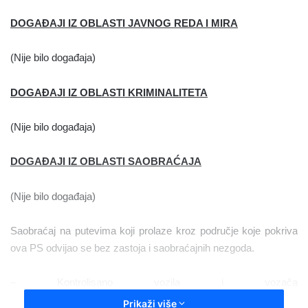
n
DOGAĐAJI IZ OBLASTI JAVNOG REDA I MIRA
d
a
(Nije bilo događaja)
n
e
m
DOGAĐAJI IZ OBLASTI KRIMINALITETA
a
i
(Nije bilo događaja)
l
DOGAĐAJI IZ OBLASTI SAOBRAĆAJA
(Nije bilo događaja)
Saobraćaj na putevima koji prolaze kroz područje koje pokriva
ova PS odvijao se bez zastoja i saobraćajnih nezgoda.
– Kontrolisano vozila i vozača
____________________________________ 68
Prikaži više