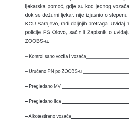
ljekarska pomoć, gdje su kod jednog vozača 
dok se dežurni ljekar, nije izjasnio o stepe
KCU Sarajevo, radi daljnjih pretraga. Uviđaj na
policije PS Olovo, sačinili Zapisnik o uviđaj
ZOOBS-a.
– Kontrolisano vozila i vozača______________
– Uručeno PN po ZOOBS-u _________________
– Pregledano MV _________________________
– Pregledano lica ________________________
– Alkotestirano vozača_____________________