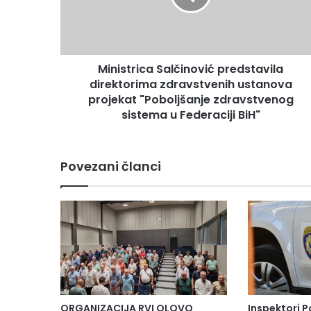
t
r
i
c
Ministrica Salčinović predstavila
a
direktorima zdravstvenih ustanova
S
a
projekat "Poboljšanje zdravstvenog
l
sistema u Federaciji BiH"
č
i
n
Povezani članci
o
v
i
ć
p
r
e
d
s
t
ORGANIZACIJA RVI OLOVO
Inspektori P