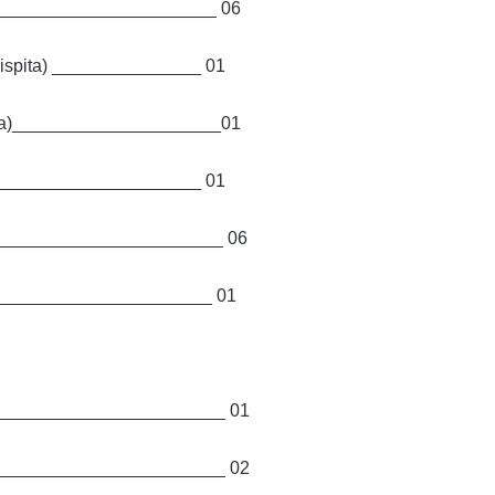
_________________________ 06
g ispita) _______________ 01
racija)_____________________01
no) _____________________
01
_______________________ 06
________________________
01
________________________
01
_________________________
02