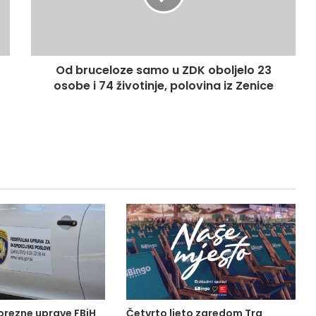
c
e
l
o
Od bruceloze samo u ZDK oboljelo 23
z
osobe i 74 životinje, polovina iz Zenice
e
s
a
m
o
u
Z
D
K
o
b
o
l
j
e
l
orezne uprave FBiH
Četvrto ljeto zaredom Trg