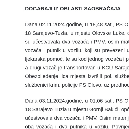
DOGAĐAJI IZ OBLASTI SAOBRAĆAJA
Dana 02.11.2024.godine, u 18,48 sati, PS O
18 Sarajevo-Tuzla, u mjestu Olovske Luke, 
su učestvovala dva vozača i PMV, osim mate
vozača i putnik u vozilu, koji su prevezen
ljekarska pomoć, te su kod jednog vozača i p
a drugi vozač je transportovan u KCU Saraje
Obezbijeđenje lica mjesta izvršili pol. službe
službenici krim. policije PS Olovo, uz predh
Dana 03.11.2024.godine, u 01,06 sati, PS O
18 Sarajevo-Tuzla u mjestu Gornji Bakići, op
učestvovala dva vozača i PMV. Osim materija
oba vozača i dva putnika u vozilu. Povri