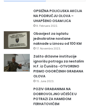
OPSEŽNA POLICIJSKA AKCIJA
NA PODRUČJU OLOVA –
UHAPŠENO OSAM LICA
9. Februara 2022.
Obavijest za isplatu
jednokratne novčane
naknade u iznosu od 100 KM
17. Novembra 2023.
Zašto državne institucije
ignorišu potragu za nestalim
H.F. iz Čuništa -OTVORENO
PISMO OGORČENIH GRAĐANA
OLOVA
15. Juna 2023.
POZIV GRAĐANIMA NA
DOBROVOLJNO UČEŠĆE U
POTRAZI ZA HAMIDOM
FERHATOVIĆEM