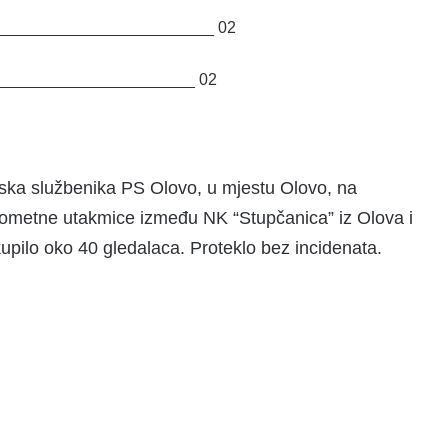
___________________________
02
________________________
02
jska službenika PS Olovo, u mjestu Olovo, na
gometne utakmice između NK “Stupčanica” iz Olova i
upilo oko 40 gledalaca. Proteklo bez incidenata.