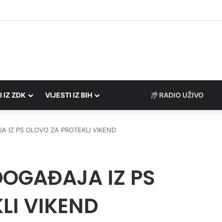
Porezne uprave FBiH na području ZDK izvršili 24 inspekcijska nadzora
I IZ ZDK
VIJESTI IZ BIH
RADIO UŽIVO
A IZ PS OLOVO ZA PROTEKLI VIKEND
DOGAĐAJA IZ PS
LI VIKEND