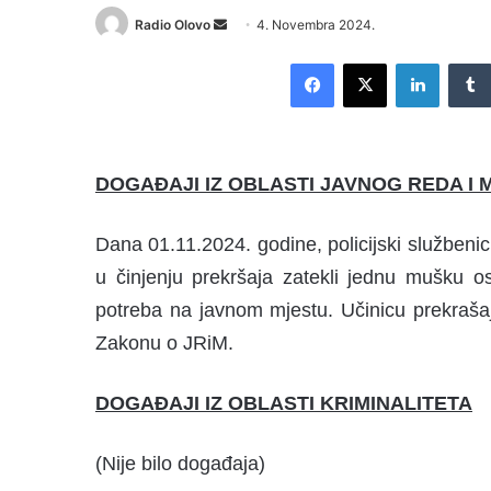
Radio Olovo
S
4. Novembra 2024.
e
Facebook
X
LinkedIn
n
d
a
n
DOGAĐAJI IZ OBLASTI JAVNOG REDA I 
e
m
a
Dana 01.11.2024. godine, policijski služben
i
u činjenju prekršaja zatekli jednu mušku os
l
potreba na javnom mjestu. Učinicu prekrašaja,
Zakonu o JRiM.
DOGAĐAJI IZ OBLASTI KRIMINALITETA
(Nije bilo događaja)