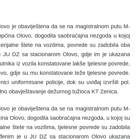
lovo je obaviještena da se na magistralnom putu M-
općina Olovo, dogodila saobra
ć
ajna nezgoda u kojoj
rijalne štete na vozilima, povrede su zadobila oba
i u JU DZ sa stacionarom Olovo, gdje im je ukazana
utnika iz vozila konstatovane lakše tjelesne povrede,
vo, gdje su mu konstatovane teže tjelesne povrede.
nici uniformisane policije, dok su uviđaj izvršili pol.
odno obavještavanje dežurnog tužioca KT Zenica.
lovo je obaviještena da se na magistralnom putu M-
ćina Olovo, dogodila saobraćajna nezgoda, u kojoj su
lne štete na vozilima, tjelesne povrede su zadobila
jeđenim je u JU DZ sa stacionarom Olovo ukazana