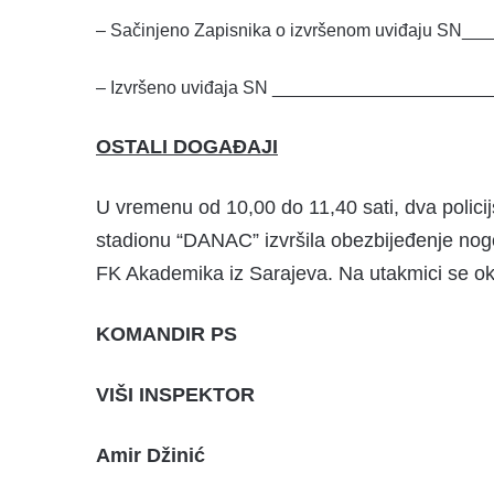
– Sačinjeno Zapisnika o izvršenom uviđaju SN
– Izvršeno uviđaja SN ____________________
OSTALI DOGAĐAJI
U vremenu od 10,00 do 11,40 sati, dva polici
stadionu “DANAC” izvršila obezbijeđenje no
FK Akademika iz Sarajeva. Na utakmic
i
se ok
KOMANDIR PS
VIŠI INSPEKTOR
Amir Džinić