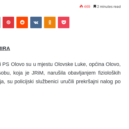
469
2 minutes read
Tumblr
Pinterest
Reddit
VKontakte
Odnoklassniki
Pocket
MIRA
ici PS Olovo su u mjestu Olovske Luke, općina Olovo,
obu, koja je JRiM, narušila obavljanjem fizioloških
 su policijski službenici uručili prekršajni nalog po