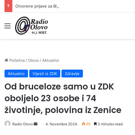
Otvorene prijave za Bingo Festival Fits: Odaberite outfit s omiljenim influencerom i zablistajte na Crvenom tepihu Sarajevo Film Festivala
Meni
Početna
/
Olovo
/
Aktuelno
Aktuelno
Vijesti iz ZDK
Zdravlje
Od bruceloze samo u ZDK
oboljelo 23 osobe i 74
životinje, polovina iz Zenice
Radio Olovo
S
4. Novembra 2024.
65
3 minutes read
e