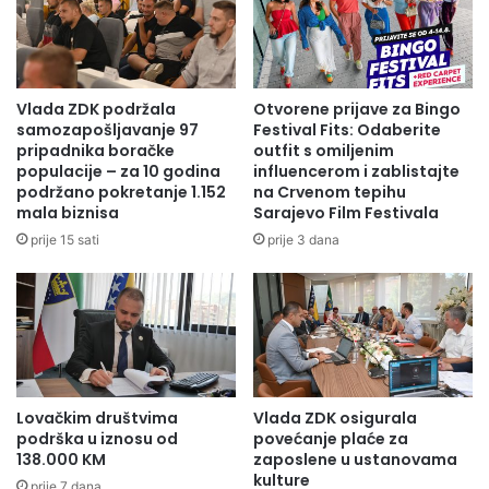
O
E
secundina), artritis i bolovi u zglobovima, te Orchitis
Z
-
(upala testisa) kod muških životinja.
A
P
P
R
R
I
Vlada ZDK podržala
Otvorene prijave za Bingo
Do infekcije čovjeka može doći direktnim kontaktom sa
O
Č
samozapošljavanje 97
Festival Fits: Odaberite
zaraženim životinjama, putem preko termički
T
A
pripadnika boračke
outfit s omiljenim
E
populacije – za 10 godina
influencerom i zablistajte
O
neobrađenog mlijeka i mliječnih proizvoda i rjeđe
podržano pokretanje 1.152
na Crvenom tepihu
K
T
zrakom.
mala biznisa
Sarajevo Film Festivala
L
R
I
U
prije 15 sati
prije 3 dana
V
M
Veliki broj pregleda i analiza
I
P
K
U
E
"
N
U
Od posebnog značaja predstavlja rano otkrivanje i
D
K
neškodljivo uklanjanje zaraženih životinja. Svake godine
I
Lovačkim društvima
Vlada ZDK osigurala
N
u Bosni i Hercegovini (BiH), provodi se program
podrška u iznosu od
povećanje plaće za
I
138.000 KM
zaposlene u ustanovama
sistematske kontrole zdravstvenog stanja prijemčivih
M
kulture
prije 7 dana