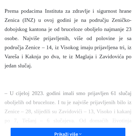
n
Prema podacima Instituta za zdravlje i sigurnost hrane
d
a
Zenica (INZ) u ovoj godini je na području Zeničko-
n
dobojskog kantona je od bruceloze oboljelo najmanje 23
e
osobe. Najviše prijavljenih, više od polovine je sa
m
područja Zenice – 14, iz Visokog imaju prijavljena tri, iz
a
i
Vareša i Kaknja po dva, te iz Maglaja i Zavidovića po
l
jedan slučaj.
– U cijeloj 2023. godini imali smo prijavljen 61 slučaj
oboljelih od bruceloze. I tu je najviše prijavljenih bilo iz
Zenice – 28, slijedili su Zavidovići – 13, Visoko i kakanj
po 7, Tešanj – 6 slučajeva. Od domaćih životinja
najčešće oboljevaju goveda, svinje, koze, ovce, mačke,
Prikaži više