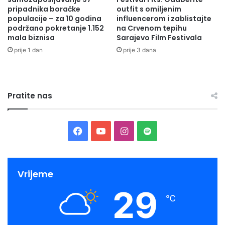
pripadnika boračke
outfit s omiljenim
5
populacije – za 10 godina
influencerom i zablistajte
.
podržano pokretanje 1.152
na Crvenom tepihu
g
mala biznisa
Sarajevo Film Festivala
o
prije 1 dan
prije 3 dana
d
i
n
u
Pratite nas
u
r
e
k
F
Y
I
S
o
r
a
o
n
p
d
n
c
u
s
o
Vrijeme
o
29
m
e
T
t
t
℃
i
b
u
a
i
z
n