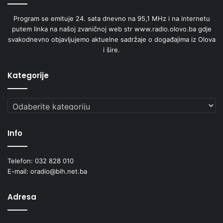
t
Program se emituje 24. sata dnevno na 95,1 MHz i na internetu
a
putem linka na našoj zvaničnoj web str www.radio.olovo.ba gdje
z
svakodnevno objavljujemo aktuelne sadržaje o događajima iz Olova
a
i šire.
2
0
2
Kategorije
4
.
Kategorije
u
i
z
Info
n
o
s
Telefon: 032 828 010
u
E-mail: oradio@bih.net.ba
o
d
Adresa
6
3
9