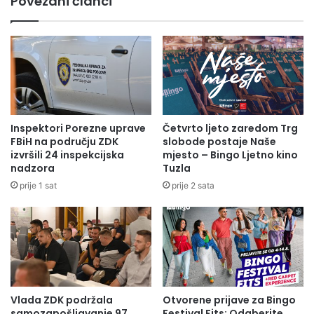
Povezani članci
b
a
e
p
p
r
r
i
o
j
t
e
i
d
v
l
A
o
Inspektori Porezne uprave
Četvrto ljeto zaredom Trg
I
g
FBiH na području ZDK
slobode postaje Naše
D
b
izvršili 24 inspekcijska
mjesto – Bingo Ljetno kino
S
u
nadzora
Tuzla
-
d
prije 1 sat
prije 2 sata
a
ž
e
t
a
z
a
2
Vlada ZDK podržala
Otvorene prijave za Bingo
0
samozapošljavanje 97
Festival Fits: Odaberite
2