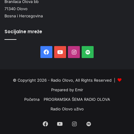
Branilaca Olova bb
m
71340 Olovo
i
Bosna i Hercegovina
l
.
K
Socijalne mreže
M
Facebook
YouTube
Instagram
Spotify
© Copyright 2026 - Radio Olovo, All Rights Reserved |
Prepared by Emir
Početna
PROGRAMSKA ŠEMA RADIO OLOVA
Radio Olovo uživo
Facebook
YouTube
Instagram
Spotify