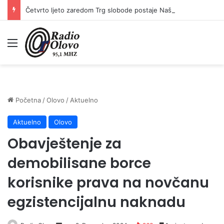
Četvrto ljeto zaredom Trg slobode postaje Naše mjesto – Bingo Ljetno kino Tuzla
Meni
Početna
/
Olovo
/
Aktuelno
Aktuelno
Olovo
Obavještenje za
demobilisane borce
korisnike prava na novčanu
egzistencijalnu naknadu