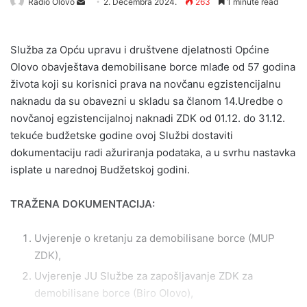
Radio Olovo
S
2. Decembra 2024.
263
1 minute read
e
n
Služba za Opću upravu i društvene djelatnosti Općine
d
Olovo obavještava demobilisane borce mlađe od 57 godina
a
života koji su korisnici prava na novčanu egzistencijalnu
n
naknadu da su obavezni u skladu sa članom 14.Uredbe o
e
novčanoj egzistencijalnoj naknadi ZDK od 01.12. do 31.12.
m
a
tekuće budžetske godine ovoj Službi dostaviti
i
dokumentaciju radi ažuriranja podataka, a u svrhu nastavka
l
isplate u narednoj Budžetskoj godini.
TRAŽENA DOKUMENTACIJA:
Uvjerenje o kretanju za demobilisane borce (MUP
ZDK),
Uvjerenje JU Službe za zapošljavanje ZDK za
demobilisane borce (Biro Olovo),