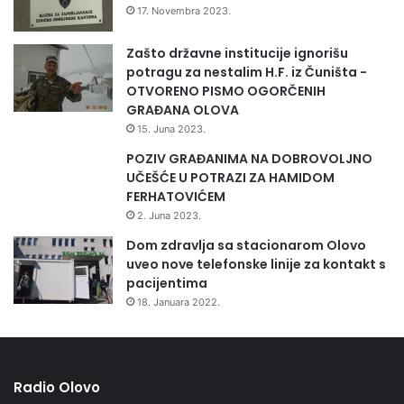
o
17. Novembra 2023.
j
e
Zašto državne institucije ignorišu
n
potragu za nestalim H.F. iz Čuništa -
d
OTVORENO PISMO OGORČENIH
r
GRAĐANA OLOVA
u
15. Juna 2023.
g
POZIV GRAĐANIMA NA DOBROVOLJNO
i
UČEŠĆE U POTRAZI ZA HAMIDOM
r
FERHATOVIĆEM
e
b
2. Juna 2023.
a
Dom zdravlja sa stacionarom Olovo
l
uveo nove telefonske linije za kontakt s
a
pacijentima
n
18. Januara 2022.
s
b
u
d
ž
Radio Olovo
e