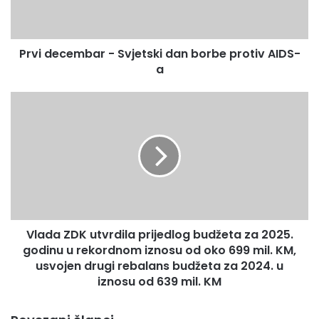
c
e
m
Prvi decembar - Svjetski dan borbe protiv AIDS-
b
a
a
r
-
V
S
l
v
a
j
d
e
a
t
Z
s
D
k
K
i
u
d
Vlada ZDK utvrdila prijedlog budžeta za 2025.
t
a
godinu u rekordnom iznosu od oko 699 mil. KM,
v
n
r
usvojen drugi rebalans budžeta za 2024. u
b
d
iznosu od 639 mil. KM
o
i
r
l