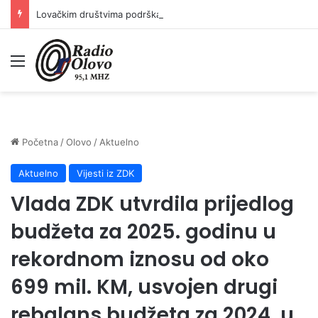
Lovačkim društvima podrška u iznosu od 138.000 KM
Meni
Početna
/
Olovo
/
Aktuelno
Aktuelno
Vijesti iz ZDK
Vlada ZDK utvrdila prijedlog
budžeta za 2025. godinu u
rekordnom iznosu od oko
699 mil. KM, usvojen drugi
rebalans budžeta za 2024. u