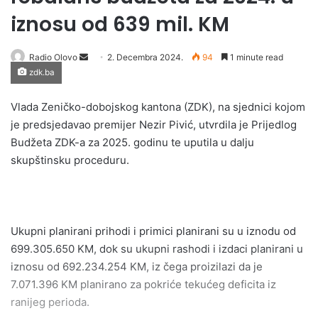
iznosu od 639 mil. KM
Radio Olovo
S
2. Decembra 2024.
94
1 minute read
zdk.ba
e
n
Vlada Zeničko-dobojskog kantona (ZDK), na sjednici kojom
d
je predsjedavao premijer Nezir Pivić, utvrdila je Prijedlog
a
Budžeta ZDK-a za 2025. godinu te uputila u dalju
n
skupštinsku proceduru.
e
m
a
i
l
Ukupni planirani prihodi i primici planirani su u iznodu od
699.305.650 KM, dok su ukupni rashodi i izdaci planirani u
iznosu od 692.234.254 KM, iz čega proizilazi da je
7.071.396 KM planirano za pokriće tekućeg deficita iz
ranijeg perioda.