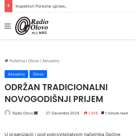
Inspektori Porezne uprave FBiH na području ZDK izvršili 24 inspekcijska nadzora
Meni
Početna
/
Olovo
/
Aktuelno
Aktuelno
Olovo
ODRŽAN TRADICIONALNI
NOVOGODIŠNJI PRIJEM
Radio Olovo
S
27. Decembra 2024.
1.308
1 minute read
e
n
U organizaciji i pod pokroviteljatvom načelnika Općine
d