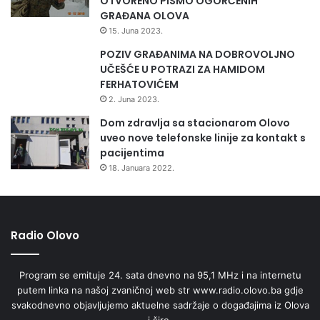
OTVORENO PISMO OGORČENIH
GRAĐANA OLOVA
15. Juna 2023.
POZIV GRAĐANIMA NA DOBROVOLJNO
UČEŠĆE U POTRAZI ZA HAMIDOM
FERHATOVIĆEM
2. Juna 2023.
Dom zdravlja sa stacionarom Olovo
uveo nove telefonske linije za kontakt s
pacijentima
18. Januara 2022.
Radio Olovo
Program se emituje 24. sata dnevno na 95,1 MHz i na internetu
putem linka na našoj zvaničnoj web str www.radio.olovo.ba gdje
svakodnevno objavljujemo aktuelne sadržaje o događajima iz Olova
i šire.