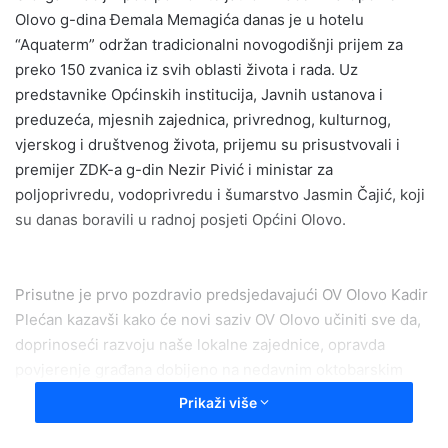
Olovo g-dina Đemala Memagića danas je u hotelu
a
“Aquaterm” održan tradicionalni novogodišnji prijem za
n
preko 150 zvanica iz svih oblasti života i rada. Uz
e
predstavnike Općinskih institucija, Javnih ustanova i
m
a
preduzeća, mjesnih zajednica, privrednog, kulturnog,
i
vjerskog i društvenog života, prijemu su prisustvovali i
l
premijer ZDK-a g-din Nezir Pivić i ministar za
poljoprivredu, vodoprivredu i šumarstvo Jasmin Čajić, koji
su danas boravili u radnoj posjeti Općini Olovo.
Prisutne je prvo pozdravio predsjedavajući OV Olovo Kadir
Plećan kazavši kako će novi saziv OV Olovo učiniti sve da,
doprinoseći razvoju naše lokalne zajednice, opravda
povjerenje građana dobijeno na nedavnim oktobarskim
izborima. O završenim i aktuelnim, te novim razvojnim
Prikaži više
projektima govorio je potom Senad Degirmendžić –
savjetnik Općinskog načelnika.