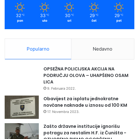
t
m
i
32
33
30
29
29
℃
℃
℃
℃
℃
o
pon
uto
sri
čet
pet
d
1
.
j
Popularno
Nedavno
a
n
u
OPSEŽNA POLICIJSKA AKCIJA NA
a
PODRUČJU OLOVA – UHAPŠENO OSAM
r
LICA
a
9. Februara 2022.
Obavijest za isplatu jednokratne
novčane naknade u iznosu od 100 KM
17. Novembra 2023.
Zašto državne institucije ignorišu
potragu za nestalim H.F. iz Čuništa -