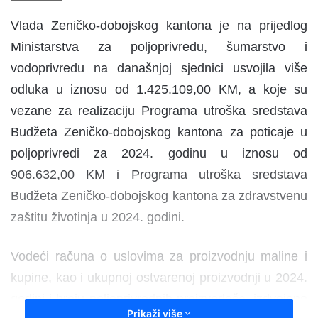
n
Vlada Zeničko-dobojskog kantona je na prijedlog
d
a
Ministarstva za poljoprivredu, šumarstvo i
n
vodoprivredu na današnjoj sjednici usvojila više
e
odluka u iznosu od 1.425.109,00 KM, a koje su
m
vezane za realizaciju Programa utroška sredstava
a
i
Budžeta Zeničko-dobojskog kantona za poticaje u
l
poljoprivredi za 2024. godinu u iznosu od
906.632,00 KM i Programa utroška sredstava
Budžeta Zeničko-dobojskog kantona za zdravstvenu
zaštitu životinja u 2024. godini.
Vodeći računa o uslovima za proizvodnju maline i
kupine, kao i ukupnoj ostvarenoj proizvodnji u 2024.
godini i broju poljoprivrednih proizvođača, izdvojeno
Prikaži više