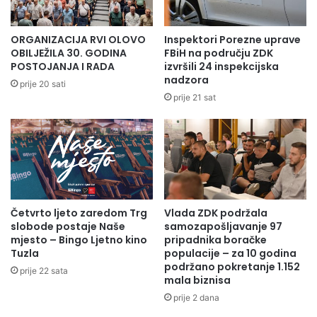
J
A
Vlada je izdvojila 33.000,00 KM na ime podrške
I
J
nerealizovanih zahtjeva iz prethodnog perioda i
P
A
ORGANIZACIJA RVI OLOVO
Inspektori Porezne uprave
pomoć u posebnim okolnostima na području ovog
R
Z
OBILJEŽILA 30. GODINA
FBiH na području ZDK
I
A
POSTOJANJA I RADA
izvršili 24 inspekcijska
kantona za 2024. godinu.
nadzora
J
P
prije 20 sati
E
R
prije 21 sat
M
Donesen je zaključak o odobravanju isplate
O
T
sredstava za finansiranje troškova eutanazije i
E
neškodljivog uklanjanja oboljelih životinja vlasnicima
K
L
životinja i veterinarskim stanicama u iznosu od
I
6.437,00 KM te odobravanju isplate sredstava radi
V
Četvrto ljeto zaredom Trg
Vlada ZDK podržala
I
nadoknade nastale štete vlasnicima životinja zbog
slobode postaje Naše
samozapošljavanje 97
K
provođenja naređenih mjera eutanazije goveda
mjesto – Bingo Ljetno kino
pripadnika boračke
E
Tuzla
populacije – za 10 godina
oboljelih od zaraznih bolesti i uništavanja pčelinjih
N
podržano pokretanje 1.152
prije 22 sata
D
mala biznisa
društava u iznosu od 7.100,00 KM.
prije 2 dana