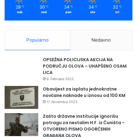
m
29
30
34
34
32
℃
℃
℃
℃
℃
sub
ned
pon
uto
sri
Popularno
Nedavno
OPSEŽNA POLICIJSKA AKCIJA NA
PODRUČJU OLOVA – UHAPŠENO OSAM
LICA
9. Februara 2022.
Obavijest za isplatu jednokratne
novčane naknade u iznosu od 100 KM
17. Novembra 2023.
Zašto državne institucije ignorišu
potragu za nestalim H.F. iz Čuništa -
OTVORENO PISMO OGORČENIH
GRAĐANA OLOVA