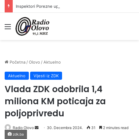
Inspektori Porezne uprave FBiH na području ZDK izvršili 24 inspekcijska nadzora
Meni
Početna
/
Olovo
/
Aktuelno
Aktuelno
Vijesti iz ZDK
Vlada ZDK odobrila 1,4
miliona KM poticaja za
poljoprivredu
Radio Olovo
S
30. Decembra 2024.
31
2 minutes read
zdk.ba
e