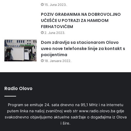
15. Juna 2023.
POZIV GRAĐANIMA NA DOBROVOLJNO
UČEŠĆE U POTRAZI ZA HAMIDOM
FERHATOVIĆEM
2. Juna 2023.
Dom zdravlja sa stacionarom Olovo
uveo nove telefonske linije za kontakt s
pacijentima
18. Januara 2022.
Radio Olovo
Program se emituje 24. sata dnevno na 95,1 MHz i na internetu
putem linka na našoj zvaničnoj web str www.radio.olovo.ba gdje
svakodnevno objavljujemo aktuelne sadržaje o događajima iz Olova
i šire.