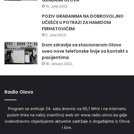
15. Juna 2023.
POZIV GRAĐANIMA NA DOBROVOLJNO
UČEŠĆE U POTRAZI ZA HAMIDOM
FERHATOVIĆEM
2. Juna 2023.
Dom zdravlja sa stacionarom Olovo
uveo nove telefonske linije za kontakt s
pacijentima
18. Januara 2022.
Radio Olovo
Program se emituje 24. sata dnevno na 95,1 MHz i na internetu
putem linka na našoj zvaničnoj web str www.radio.olovo.ba gdje
svakodnevno objavljujemo aktuelne sadržaje o događajima iz Olova
i šire.