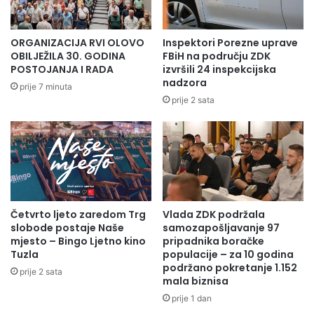
i
A
c
Z
a
A
ORGANIZACIJA RVI OLOVO
Inspektori Porezne uprave
j
2
OBILJEŽILA 30. GODINA
FBiH na području ZDK
a
0
POSTOJANJA I RADA
izvršili 24 inspekcijska
z
nadzora
2
prije 7 minuta
a
5
prije 2 sata
p
.
o
G
l
O
j
D
o
I
p
N
r
U
Četvrto ljeto zaredom Trg
Vlada ZDK podržala
i
U
slobode postaje Naše
samozapošljavanje 97
v
I
mjesto – Bingo Ljetno kino
pripadnika boračke
r
Z
Tuzla
populacije – za 10 godina
e
N
podržano pokretanje 1.152
prije 2 sata
d
O
mala biznisa
u
S
prije 1 dan
U