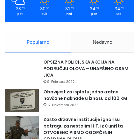
m
28
30
31
34
34
℃
℃
℃
℃
℃
pet
sub
ned
pon
uto
Popularno
Nedavno
OPSEŽNA POLICIJSKA AKCIJA NA
PODRUČJU OLOVA – UHAPŠENO OSAM
LICA
9. Februara 2022.
Obavijest za isplatu jednokratne
novčane naknade u iznosu od 100 KM
17. Novembra 2023.
Zašto državne institucije ignorišu
potragu za nestalim H.F. iz Čuništa -
OTVORENO PISMO OGORČENIH
GRAĐANA OLOVA