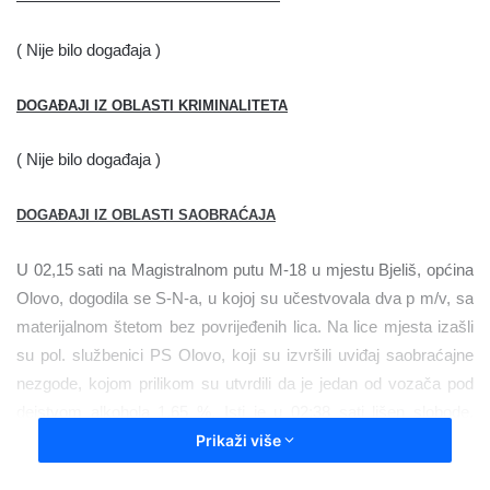
a
( Nije bilo događaja )
n
e
m
DOGAĐAJI IZ OBLASTI KRIMINALITETA
a
i
( Nije bilo događaja )
l
DOGAĐAJI IZ OBLASTI SAOBRAĆAJA
U 02,15 sati na Magistralnom putu M-18 u mjestu Bjeliš, općina
Olovo, dogodila se S-N-a, u kojoj su u
č
estvova
la
dva p m/v, sa
materijalnom štetom bez povrijeđenih lica. Na lice mjesta izašli
su pol.
službenici PS Olovo, koji su izvršili uviđaj
saobraćajne
nezgode
, kojom prilikom su utvrdili da je jedan od vozača pod
dejstvom alkohola 1,65 %.
Isti je u 02
:
38 sati lišen slobode,
doveden u PS Olovo i zadržan u prostorijama za zadržavanje te
Prikaži više
mu je uru
č
en PN iz ZOOBS-a po članu 174 i 39, oduzeta