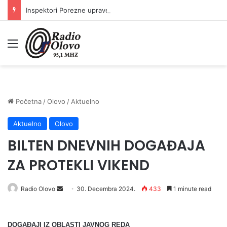
Inspektori Porezne uprave FBiH na području ZDK izvršili 24 inspekcijska nadzora
Meni
Početna
/
Olovo
/
Aktuelno
Aktuelno
Olovo
BILTEN DNEVNIH DOGAĐAJA
ZA PROTEKLI VIKEND
Radio Olovo
S
30. Decembra 2024.
433
1 minute read
e
n
DOGAĐAJI IZ OBLASTI JAVNOG REDA
d