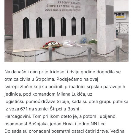
a
n
e
m
a
i
l
Na današnji dan prije trideset i dvije godine dogodila se
otmica civila u Štrpcima. Podsjećamo na ovaj
svirepi zločin koji su počinili pripadnici srpskih paravojnih
jedinica, pod komandom Milana Lukića, uz
logističku pomoć države Srbije, kada su oteli grupu putnika
iz voza 671 na stanici Štrpci u Bosni i
Hercegovini. Tom prilikom oteto je, a potom i ubijeno,
osamnaest Bošnjaka, jedan Hrvat i jedno NN lice.
Do sada su pronađeni posmrtni ostaci četiri žrtve. Većina