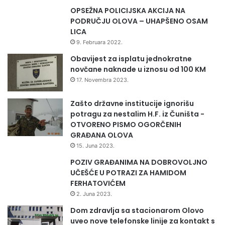
t
s
OPSEŽNA POLICIJSKA AKCIJA NA
r
t
PODRUČJU OLOVA – UHAPŠENO OSAM
u
i
LICA
k
9. Februara 2022.
t
u
Obavijest za isplatu jednokratne
r
novčane naknade u iznosu od 100 KM
u
17. Novembra 2023.
Zašto državne institucije ignorišu
potragu za nestalim H.F. iz Čuništa -
OTVORENO PISMO OGORČENIH
GRAĐANA OLOVA
15. Juna 2023.
POZIV GRAĐANIMA NA DOBROVOLJNO
UČEŠĆE U POTRAZI ZA HAMIDOM
FERHATOVIĆEM
2. Juna 2023.
Dom zdravlja sa stacionarom Olovo
uveo nove telefonske linije za kontakt s