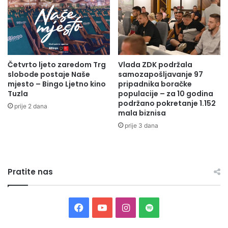
H
e
r
Luka
ć
a
Ženski glas – Priboj
e
d
b
n
i
i
t
Četvrto ljeto zaredom Trg
Vlada ZDK podržala
c
slobode postaje Naše
samozapošljavanje 97
i
Radio Olovo /A.M
i
mjesto – Bingo Ljetno kino
pripadnika boračke
u
m
Tuzla
populacije – za 10 godina
l
a
podržano pokretanje 1.152
o
prije 2 dana
i
mala biznisa
ž
p
prije 3 dana
e
e
n
n
a
z
z
i
n
Pratite nas
o
a
n
č
e
a
r
F
Y
I
S
j
i
n
m
a
o
n
p