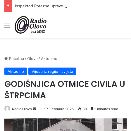
Inspektori Porezne uprave FBiH na području ZDK izvršili 24 inspekcijska nadzora
Meni
Početna
/
Olovo
/
Aktuelno
Aktuelno
Vijesti iz regije i svijeta
GODIŠNJICA OTMICE CIVILA U
ŠTRPCIMA
Radio Olovo
S
27. Februara 2025.
30
2 minutes read
e
n
d