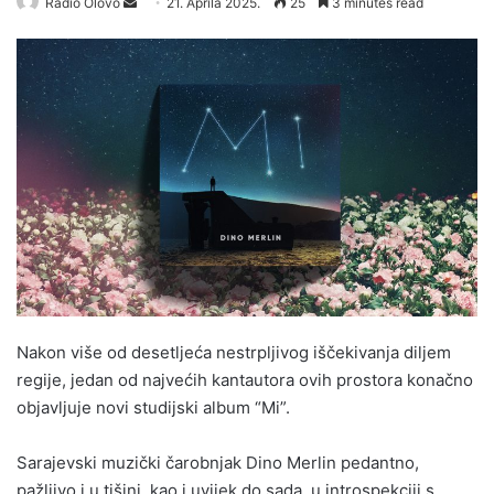
Radio Olovo
S
21. Aprila 2025.
25
3 minutes read
e
n
d
a
n
e
m
a
i
l
Nakon više od desetljeća nestrpljivog iščekivanja diljem
regije, jedan od najvećih kantautora ovih prostora konačno
objavljuje novi studijski album “Mi”.
Sarajevski muzički čarobnjak Dino Merlin pedantno,
pažljivo i u tišini, kao i uvijek do sada, u introspekciji s