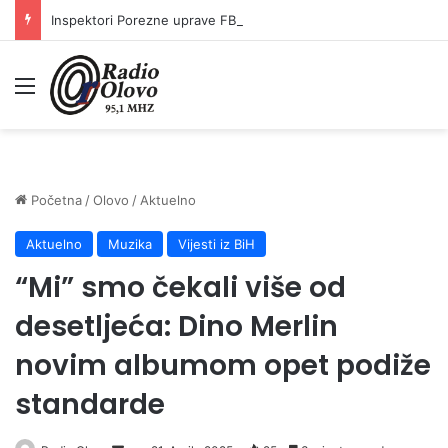
Inspektori Porezne uprave FBiH na području ZDK izvršili 24 inspekcijska nadzora
Meni
Početna
/
Olovo
/
Aktuelno
Aktuelno
Muzika
Vijesti iz BiH
“Mi” smo čekali više od
desetljeća: Dino Merlin
novim albumom opet podiže
standarde