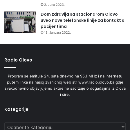
širom svijeta – od BiH i zemalja regije (Hrvatske, Srbije,
2. Juna 2023.
Slovenije), Italije, Turske, preko Švedske i Velike Britanije,
Dom zdravlja sa stacionarom Olovo
sve do Sjedinjenih Američkih Država. Ta globalna
uveo nove telefonske linije za kontakt s
raznolikost, u kombinaciji s autentičnom poetskom vizijom
pacijentima
ovog umjetnika, rezultirala je zvukom koji je istovremeno
18. Januara 2022.
lokalno ukorijenjen, ali i univerzalno prepoznatljiv.
Radio Olovo
Program se emituje 24. sata dnevno na 95,1 MHz i na internetu
putem linka na našoj zvaničnoj web str www.radio.olovo.ba gdje
svakodnevno objavljujemo aktuelne sadržaje o događajima iz Olova
i šire.
Kategorije
Kategorije