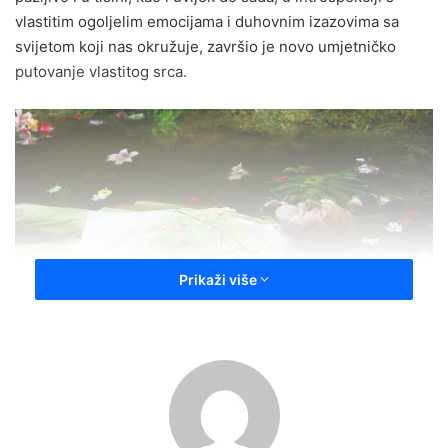
vlastitim ogoljelim emocijama i duhovnim izazovima sa
svijetom koji nas okružuje, završio je novo umjetničko
putovanje vlastitog srca.
Prikaži više
Optimized by JPEGmini 3.18.24.240840988-YEV 0x42f402e7
Intimnim stihovima koji zadiru u najskrivenije kutke