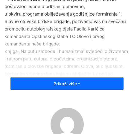
poštovaoci istine o odbrani domovine,
u okviru programa obilježavanja godišnjice formiranja 1.
Slavne olovske brdske brigade, pozivamo vas na svečanu
promociju autobiografskog djela Fadila Karičića,
komandanta Opštinskog štaba TO Olovo i prvog
komandanta naše brigade.
Knjiga „Na putu slobode i humanizma“ svjedoči o životnom
i ratnom putu autora, o početcima organizacije otpora,
formiranju olovske brigade, odbrani Olova, te o ljudskim i
borbenim vrijednostima koje su obilježile taj period.
Prikaži više