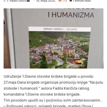
Radio Olovo
S
16. Maja 2025.
175
1 minute read
e
n
d
a
n
e
m
a
i
l
Udruženje 1.Slavne olovske brdske brigade u povodu
27.maja Dana brigade organizuje promociju knjige “Na putu
slobode i humanosti ” autora Fadila Karičića ratnog
komandatna 1.Slavne olovske brdske brigade.
Tim povodom uputili su i pozivnicu svim zainteresovanim .
– Poštovani saborci, prijatelji brigade, građani Olova i