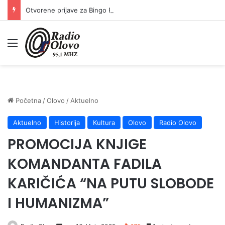
Otvorene prijave za Bingo Festival Fits: Odaberite outfit s omiljenim influencerom i zablistajte na Crvenom tepihu Sarajevo Film Festivala
Meni
Početna
/
Olovo
/
Aktuelno
Aktuelno
Historija
Kultura
Olovo
Radio Olovo
PROMOCIJA KNJIGE
KOMANDANTA FADILA
KARIČIĆA “NA PUTU SLOBODE
I HUMANIZMA”