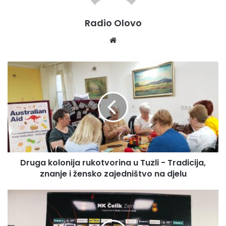
Radio Olovo
We
bsi
te
D
r
u
g
a
k
o
l
o
Druga kolonija rukotvorina u Tuzli - Tradicija,
n
znanje i žensko zajedništvo na djelu
i
j
a
Z
r
e
u
n
k