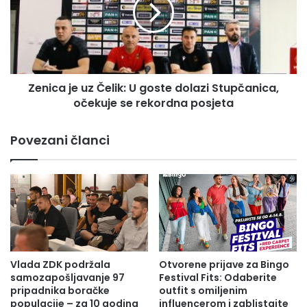
i
o
c
t
a
v
j
o
e
r
u
i
Zenica je uz Čelik: U goste dolazi Stupčanica,
z
n
očekuje se rekordna posjeta
Č
a
e
u
l
Povezani članci
T
i
u
k
z
:
l
U
i
g
-
o
T
s
r
t
a
e
Vlada ZDK podržala
Otvorene prijave za Bingo
d
d
samozapošljavanje 97
Festival Fits: Odaberite
i
o
pripadnika boračke
outfit s omiljenim
c
populacije – za 10 godina
influencerom i zablistajte
l