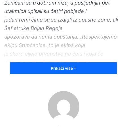
Zeničani su u dobrom nizu, u posljednjih pet
utakmica upisali su četiri pobjede i
jedan remi čime su se izdigli iz opasne zone, ali
Šef struke Bojan Regoje
upozorava da nema opuštanja: „Respektujemo
ekipu Stupčanice, to je ekipa koja
je skoro cijelo prvenstvo na čelu i koja će
vjerovatno ići u Premijer ligu, ali i mi
Prikaži više
smo ušli u dobru formu i pokazali smo da kada
smo borbeni i čvrsti, da možemo
sa svima da igramo. Nema opuštanja, radimo
dobro na treninzima, a uz podršku
s tribina, očekujem dobru utakmicu i vjerujem u
našu pobjedu.“