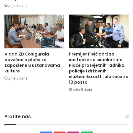
“
a
prije 2 dana
N
j
A
,
P
D
U
a
T
n
U
p
S
o
Vlada ZDK osigurala
Premijer Pivić održao
L
l
povećanje plaće za
sastanke sa sindikatima:
O
i
zaposlene u ustanovama
Plaće prosvjetnih radnika,
B
c
kulture
policije i državnih
O
i
službenika od 1. jula veće za
prije 6 dana
D
j
10 posto
E
e
prije 6 dana
I
Z
H
D
U
K
M
Pratite nas
A
N
I