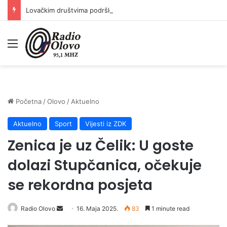
Lovačkim društvima podrška u iznosu od 138.000 KM
Meni
Početna
/
Olovo
/
Aktuelno
Aktuelno
Sport
Vijesti iz ZDK
Zenica je uz Čelik: U goste
dolazi Stupčanica, očekuje
se rekordna posjeta
Radio Olovo
S
16. Maja 2025.
83
1 minute read
e