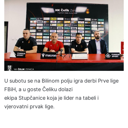
n
d
a
n
e
m
a
i
l
U subotu se na Bilinom polju igra derbi Prve lige
FBiH, a u goste Čeliku dolazi
ekipa Stupčanice koja je lider na tabeli i
vjerovatni prvak lige.