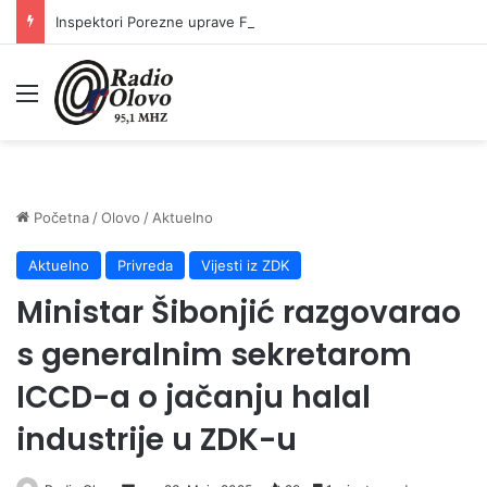
Inspektori Porezne uprave FBiH na području ZDK izvršili 24 inspekcijska nadzora
Meni
Početna
/
Olovo
/
Aktuelno
Aktuelno
Privreda
Vijesti iz ZDK
Ministar Šibonjić razgovarao
s generalnim sekretarom
ICCD-a o jačanju halal
industrije u ZDK-u