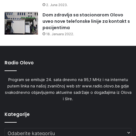
k
2. Juna 2023.
e
Dom zdravlja sa stacionarom Olovo
b
uveo nove telefonske linije za kontakt s
r
pacijentima
i
18. Januara 2022.
g
a
d
e
Radio Olovo
Program se emituje 24. sata dnevno na 95,1 MHz i na internetu
putem linka na našoj zvaničnoj web str www.radio.olovo.ba gdje
svakodnevno objavljujemo aktuelne sadržaje o događajima iz Olova
i šire.
Kategorije
Kategorije