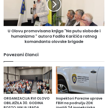
o
I
v
L
u
A
p
1
r
1
o
5
U Olovu promovisana knjiga "Na putu slobode i
m
.
humanizma " autora Fadila Karičića ratnog
o
G
v
komandanta olovske brigade
O
i
D
s
Povezani članci
I
a
Š
n
N
a
J
k
I
n
C
j
U
i
O
g
S
a
ORGANIZACIJA RVI OLOVO
Inspektori Porezne uprave
N
"
OBILJEŽILA 30. GODINA
FBiH na području ZDK
I
N
POSTOJANJA I RADA
izvršili 24 inspekcijska