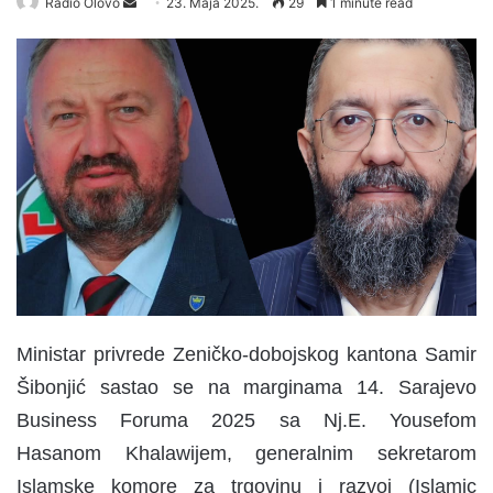
Radio Olovo
S
23. Maja 2025.
29
1 minute read
e
n
d
a
n
e
m
a
i
l
Ministar privrede Zeničko-dobojskog kantona Samir
Šibonjić sastao se na marginama 14. Sarajevo
Business Foruma 2025 sa Nj.E. Yousefom
Hasanom Khalawijem, generalnim sekretarom
Islamske komore za trgovinu i razvoj (Islamic