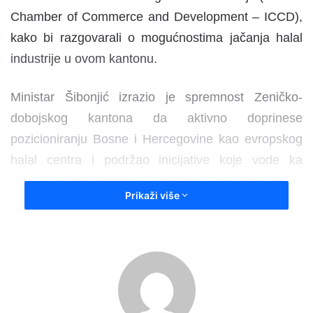
Chamber of Commerce and Development – ICCD),
kako bi razgovarali o mogućnostima jačanja halal
industrije u ovom kantonu.
Ministar Šibonjić izrazio je spremnost Zeničko-
dobojskog kantona da aktivno doprinese
pozicioniranju Bosne i Hercegovine kao evropskog
halal centra i podržao inicijative koje vode ka
strateškom razvoju halal industrije. Tokom sastanka,
Prikaži više
upućen je i poziv ICCD-u da učestvuje na
Međunarodnom sajmu ZEPS 2025. godine u Zenici,
kao platformi za predstavljanje halal biznisa,
proizvoda i investicionih mogućnosti. Ova saradnja
predstavlja važan korak ka otvaranju novih tržišta,
privlačenju investicija i promociji Bosne i