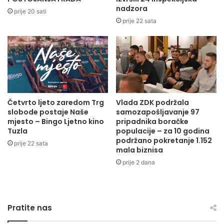
V
a
nadzora
prije 20 sati
A
p
prije 22 sata
N
u
J
t
A
u
I
s
R
l
A
o
D
b
A
Četvrto ljeto zaredom Trg
Vlada ZDK podržala
o
slobode postaje Naše
samozapošljavanje 97
d
mjesto – Bingo Ljetno kino
pripadnika boračke
e
Tuzla
populacije – za 10 godina
i
podržano pokretanje 1.152
prije 22 sata
h
mala biznisa
u
prije 2 dana
m
a
n
i
Pratite nas
z
m