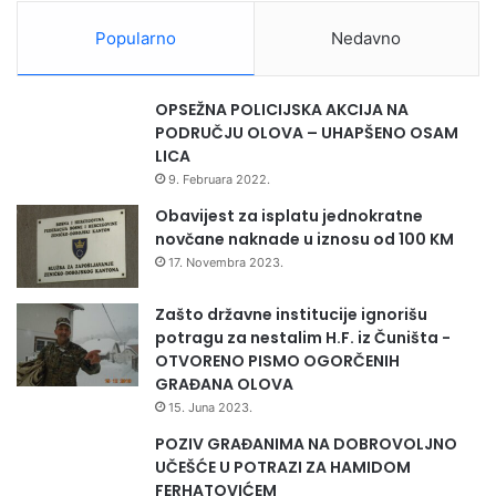
a
r
Popularno
Nedavno
a
t
n
OPSEŽNA POLICIJSKA AKCIJA NA
o
PODRUČJU OLOVA – UHAPŠENO OSAM
g
LICA
k
9. Februara 2022.
o
m
Obavijest za isplatu jednokratne
a
novčane naknade u iznosu od 100 KM
n
17. Novembra 2023.
d
a
Zašto državne institucije ignorišu
n
potragu za nestalim H.F. iz Čuništa -
t
OTVORENO PISMO OGORČENIH
a
GRAĐANA OLOVA
o
15. Juna 2023.
l
POZIV GRAĐANIMA NA DOBROVOLJNO
o
UČEŠĆE U POTRAZI ZA HAMIDOM
v
FERHATOVIĆEM
s