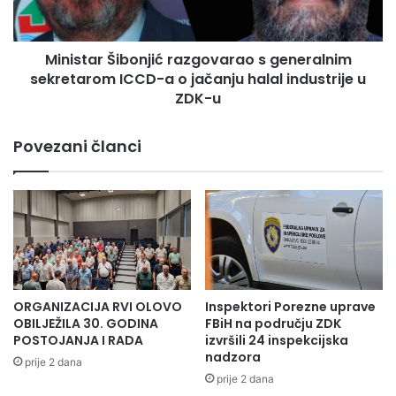
Đ
a
A
r
J
Š
Ministar Šibonjić razgovarao s generalnim
A
i
I
sekretarom ICCD-a o jačanju halal industrije u
b
Z
o
ZDK-u
P
n
S
j
Povezani članci
O
i
L
ć
O
r
V
a
O
z
Koristimo ovu priliku da svim učenicima, njihovim
g
roditeljima i nastavnicima čestitamo 115.rođendan i
o
poželimo puno sreće i uspjeha u budućem radu.
v
a
ORGANIZACIJA RVI OLOVO
Inspektori Porezne uprave
r
OBILJEŽILA 30. GODINA
FBiH na području ZDK
a
POSTOJANJA I RADA
izvršili 24 inspekcijska
o
nadzora
prije 2 dana
s
prije 2 dana
g