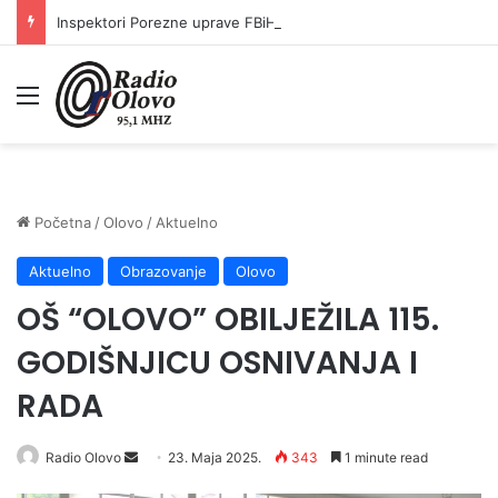
Inspektori Porezne uprave FBiH na području ZDK izvršili 24 inspekcijska nadzora
Meni
Početna
/
Olovo
/
Aktuelno
Aktuelno
Obrazovanje
Olovo
OŠ “OLOVO” OBILJEŽILA 115.
GODIŠNJICU OSNIVANJA I
RADA
Radio Olovo
S
23. Maja 2025.
343
1 minute read
e