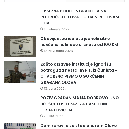
s
t
OPSEŽNA POLICIJSKA AKCIJA NA
r
PODRUČJU OLOVA – UHAPŠENO OSAM
i
LICA
j
9. Februara 2022.
e
u
Obavijest za isplatu jednokratne
Z
novčane naknade u iznosu od 100 KM
D
17. Novembra 2023.
K
-
Zašto državne institucije ignorišu
u
potragu za nestalim H.F. iz Čuništa -
OTVORENO PISMO OGORČENIH
GRAĐANA OLOVA
15. Juna 2023.
POZIV GRAĐANIMA NA DOBROVOLJNO
UČEŠĆE U POTRAZI ZA HAMIDOM
FERHATOVIĆEM
2. Juna 2023.
Dom zdravlja sa stacionarom Olovo