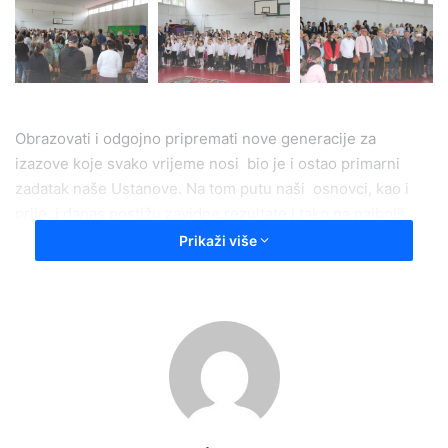
Obrazovati i odgojno pripremati nove generacije za
izazove koje svako vrijeme nosi bio je i ostao primarni
zadatak naše Ustanove. Na tom putu naši osnovci, kao i
prije, i danas postižu zavidne rezultate i tako na najbolji
način prezentiraju i promovišu našu školu i naše Olovo-
Prikaži više
rekao je između ostalog u svom obraćanju direktor
Halilović.
Potvrđuju to brojne pohvale, nagrade i diplome koje su u