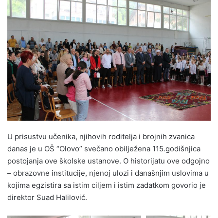
n
d
a
n
e
m
a
i
l
U prisustvu učenika, njihovih roditelja i brojnih zvanica
danas je u OŠ “Olovo” svečano obilježena 115.godišnjica
postojanja ove školske ustanove. O historijatu ove odgojno
– obrazovne institucije, njenoj ulozi i današnjim uslovima u
kojima egzistira sa istim ciljem i istim zadatkom govorio je
direktor Suad Halilović.