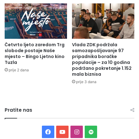
e
n
e
r
a
l
Četvrto ljeto zaredom Trg
Vlada ZDK podržala
n
slobode postaje Naše
samozapošljavanje 97
i
mjesto – Bingo Ljetno kino
pripadnika boračke
m
Tuzla
populacije – za 10 godina
s
podržano pokretanje 1.152
prije 2 dana
e
mala biznisa
k
prije 3 dana
r
e
t
a
Pratite nas
r
o
m
I
F
Y
I
S
C