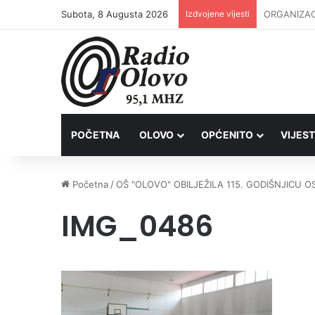
Subota, 8 Augusta 2026
Izdvojene vijesti
Inspektori 
POČETNA
OLOVO
OPĆENITO
VIJEST
Početna
/
OŠ "OLOVO" OBILJEŽILA 115. GODIŠNJICU O
IMG_0486