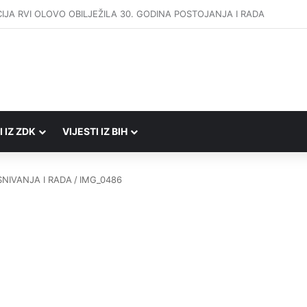
Porezne uprave FBiH na području ZDK izvršili 24 inspekcijska nadzora
I IZ ZDK
VIJESTI IZ BIH
RADIO UŽIVO
SNIVANJA I RADA
/
IMG_0486