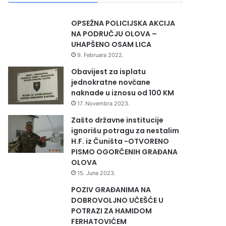
OPSEŽNA POLICIJSKA AKCIJA
NA PODRUČJU OLOVA –
UHAPŠENO OSAM LICA
9. Februara 2022.
Obavijest za isplatu
jednokratne novčane
naknade u iznosu od 100 KM
17. Novembra 2023.
Zašto državne institucije
ignorišu potragu za nestalim
H.F. iz Čuništa -OTVORENO
PISMO OGORČENIH GRAĐANA
OLOVA
15. Juna 2023.
POZIV GRAĐANIMA NA
DOBROVOLJNO UČEŠĆE U
POTRAZI ZA HAMIDOM
FERHATOVIĆEM