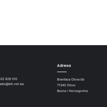
Adresa
032 828 010
Branilaca Olova bb
radio@bih.net.ba
71340 Olovo
Bosna i Hercegovina