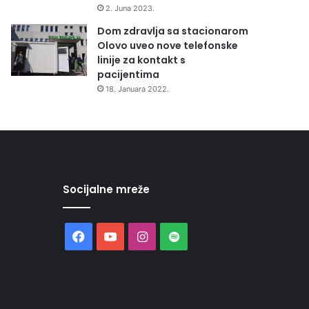
2. Juna 2023.
Dom zdravlja sa stacionarom
Olovo uveo nove telefonske
linije za kontakt s
pacijentima
18. Januara 2022.
Socijalne mreže
Facebook
YouTube
Instagram
Spotify