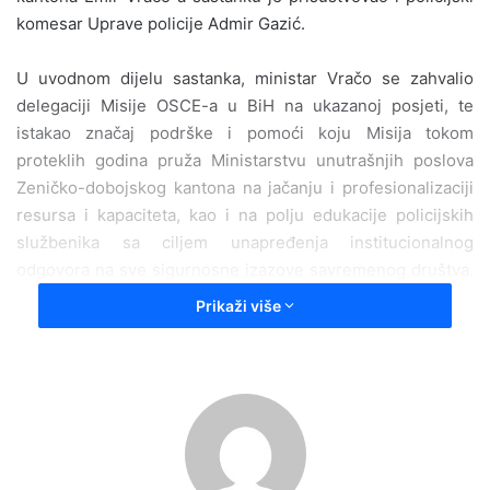
komesar Uprave policije Admir Gazić.
U uvodnom dijelu sastanka, ministar Vračo se zahvalio
delegaciji Misije OSCE-a u BiH na ukazanoj posjeti, te
istakao značaj podrške i pomoći koju Misija tokom
proteklih godina pruža Ministarstvu unutrašnjih poslova
Zeničko-dobojskog kantona na jačanju i profesionalizaciji
resursa i kapaciteta, kao i na polju edukacije policijskih
službenika sa ciljem unapređenja institucionalnog
odgovora na sve sigurnosne izazove savremenog društva.
Isto tako, ukazao je na značaj SALW projekta koji Misija
Prikaži više
OSCE-a u BiH provodi sa ciljem podrške BiH u ublažavanju
sigurnosnih rizika vezanih za ilegalno posjedovanje,
zloupotrebu i trgovinu oružjem i municijom.
Kako je potvrđeno od strane članova delegacije, ova
posjeta predstavlja nastavak realizacije naznačenog
projekta, čija je dosadašnja implementacija jednim