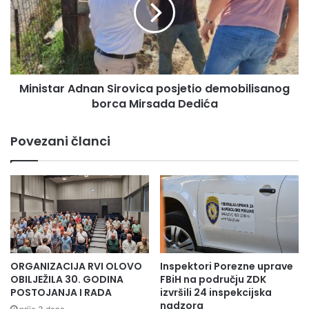
i
a
s
s
t
t
a
a
r
v
A
l
Ministar Adnan Sirovica posjetio demobilisanog
d
j
borca Mirsada Dedića
n
a
a
s
n
Povezani članci
t
S
i
i
p
r
e
o
n
v
d
i
i
c
r
a
a
p
ORGANIZACIJA RVI OLOVO
Inspektori Porezne uprave
n
o
OBILJEŽILA 30. GODINA
FBiH na području ZDK
j
s
POSTOJANJA I RADA
izvršili 24 inspekcijska
e
nadzora
j