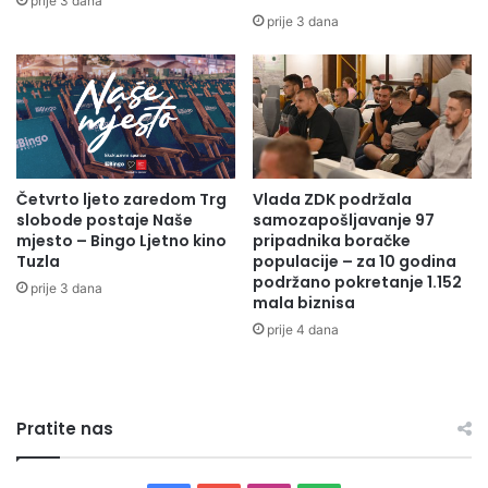
prije 3 dana
u
e
prije 3 dana
č
t
e
i
n
o
i
d
k
e
a
m
i
o
Četvrto ljeto zaredom Trg
Vlada ZDK podržala
s
b
slobode postaje Naše
samozapošljavanje 97
t
i
mjesto – Bingo Ljetno kino
pripadnika boračke
u
l
Tuzla
populacije – za 10 godina
d
i
podržano pokretanje 1.152
prije 3 dana
e
s
mala biznisa
n
a
prije 4 dana
a
n
t
o
a
g
s
b
Pratite nas
a
o
p
r
o
c