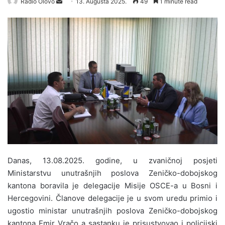
Radio Olovo
S
13. Augusta 2025.
49
1 minute read
e
n
d
a
n
e
m
a
i
l
Danas, 13.08.2025. godine, u zvaničnoj posjeti
Ministarstvu unutrašnjih poslova Zeničko-dobojskog
kantona boravila je delegacije Misije OSCE-a u Bosni i
Hercegovini. Članove delegacije je u svom uredu primio i
ugostio ministar unutrašnjih poslova Zeničko-dobojskog
kantona Emir Vračo a sastanku je prisustvovao i policijski