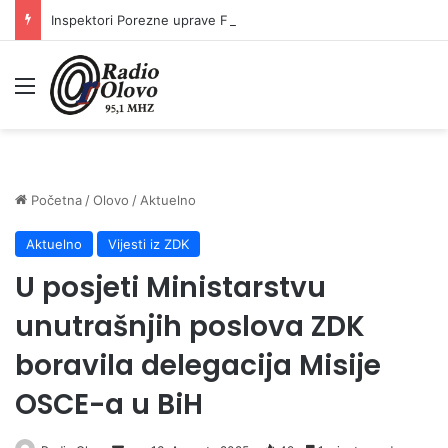
Inspektori Porezne uprave FBiH na području ZDK izvršili 24 inspekcijska nadzora
Meni
Početna
/
Olovo
/
Aktuelno
Aktuelno
Vijesti iz ZDK
U posjeti Ministarstvu
unutrašnjih poslova ZDK
boravila delegacija Misije
OSCE-a u BiH