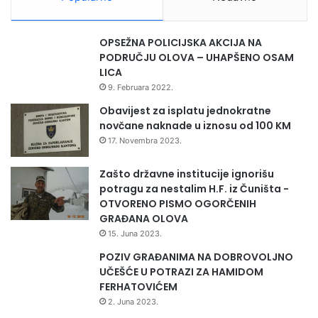
a
j
m
OPSEŽNA POLICIJSKA AKCIJA NA
o
PODRUČJU OLOVA – UHAPŠENO OSAM
B
LICA
i
9. Februara 2022.
H
“
Obavijest za isplatu jednokratne
novčane naknade u iznosu od 100 KM
17. Novembra 2023.
Zašto državne institucije ignorišu
potragu za nestalim H.F. iz Čuništa -
OTVORENO PISMO OGORČENIH
GRAĐANA OLOVA
15. Juna 2023.
POZIV GRAĐANIMA NA DOBROVOLJNO
UČEŠĆE U POTRAZI ZA HAMIDOM
FERHATOVIĆEM
2. Juna 2023.