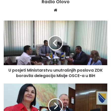
Radio Olovo
We
bsi
te
U
p
o
s
j
e
t
i
M
U posjeti Ministarstvu unutrašnjih poslova ZDK
i
boravila delegacija Misije OSCE-a u BiH
n
i
s
M
t
i
a
n
r
i
s
s
zdk.b