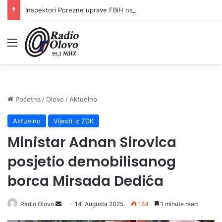
Inspektori Porezne uprave FBiH na području ZDK izvršili 24 inspekcijska nadzora
Meni
Početna
/
Olovo
/
Aktuelno
Aktuelno
Vijesti iz ZDK
Ministar Adnan Sirovica
posjetio demobilisanog
borca Mirsada Dedića
Radio Olovo
S
14. Augusta 2025.
184
1 minute read
e