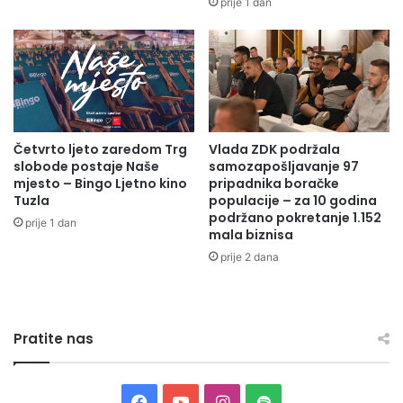
prije 1 dan
D
v
K
r
b
e
o
d
r
n
a
a
v
k
i
Četvrto ljeto zaredom Trg
Vlada ZDK podržala
o
slobode postaje Naše
samozapošljavanje 97
l
m
mjesto – Bingo Ljetno kino
pripadnika boračke
a
o
Tuzla
populacije – za 10 godina
d
r
podržano pokretanje 1.152
e
prije 1 dan
a
mala biznisa
l
Z
prije 2 dana
e
D
g
K
a
u
c
k
i
Pratite nas
a
j
m
a
p
M
a
F
Y
I
S