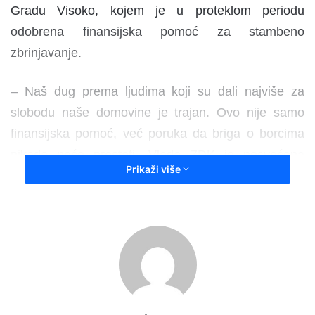
Gradu Visoko, kojem je u proteklom periodu
odobrena finansijska pomoć za stambeno
zbrinjavanje.
– Naš dug prema ljudima koji su dali najviše za
slobodu naše domovine je trajan. Ovo nije samo
finansijska pomoć, već poruka da briga o borcima
nikada neće prestati. Vlada ZDK je posvećena
Prikaži više
pružanju podrške svim kategorijama boračke
populacije – kazao je ministar Sirovica.