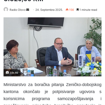
Radio Olovo
S
24. Septembra 2025.
156
1 minute read
e
n
d
a
n
e
m
a
i
l
zdk.ba
Ministarstvo za boračka pitanja Zeničko-dobojskog
kantona okončalo je potpisivanje ugovora s
korisnicima programa samozapošljavanja i