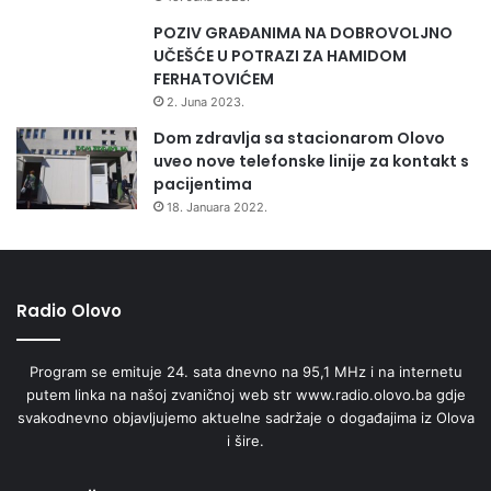
POZIV GRAĐANIMA NA DOBROVOLJNO
UČEŠĆE U POTRAZI ZA HAMIDOM
FERHATOVIĆEM
2. Juna 2023.
Dom zdravlja sa stacionarom Olovo
uveo nove telefonske linije za kontakt s
pacijentima
18. Januara 2022.
Radio Olovo
Program se emituje 24. sata dnevno na 95,1 MHz i na internetu
putem linka na našoj zvaničnoj web str www.radio.olovo.ba gdje
svakodnevno objavljujemo aktuelne sadržaje o događajima iz Olova
i šire.