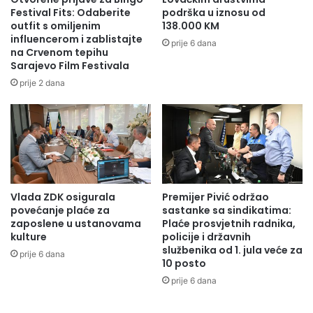
z
v
Festival Fits: Odaberite
podrška u iznosu od
b
l
outfit s omiljenim
138.000 KM
r
j
influencerom i zablistajte
prije 6 dana
i
na Crvenom tepihu
e
Sarajevo Film Festivala
n
n
j
M
prije 2 dana
a
j
v
e
a
s
n
e
j
c
e
s
b
e
Vlada ZDK osigurala
Premijer Pivić održao
r
v
povećanje plaće za
sastanke sa sindikatima:
a
d
zaposlene u ustanovama
Plaće prosvjetnih radnika,
n
a
kulture
policije i državnih
i
h
službenika od 1. jula veće za
prije 6 dana
l
a
10 posto
a
i
prije 6 dana
č
1
k
7