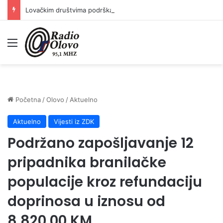
Lovačkim društvima podrška u iznosu od 138.000 KM
Meni
Početna
/
Olovo
/
Aktuelno
Aktuelno
Vijesti iz ZDK
Podržano zapošljavanje 12
pripadnika branilačke
populacije kroz refundaciju
doprinosa u iznosu od
8.820,00 KM