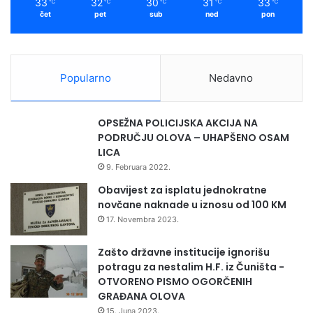
33
32
30
31
33
℃
℃
℃
℃
℃
v
čet
pet
sub
ned
pon
d
a
l
i
Popularno
Nedavno
n
k
o
OPSEŽNA POLICIJSKA AKCIJA NA
u
PODRUČJU OLOVA – UHAPŠENO OSAM
s
LICA
r
9. Februara 2022.
c
Obavijest za isplatu jednokratne
u
novčane naknade u iznosu od 100 KM
t
e
17. Novembra 2023.
n
o
Zašto državne institucije ignorišu
s
potragu za nestalim H.F. iz Čuništa -
i
OTVORENO PISMO OGORČENIH
m
GRAĐANA OLOVA
“
15. Juna 2023.