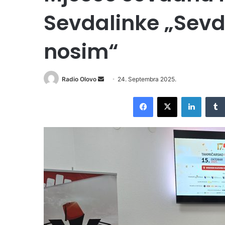
Sevdalinke „Sevd
nosim“
Radio Olovo
S
24. Septembra 2025.
e
Facebook
X
LinkedIn
n
d
a
n
e
m
a
i
l