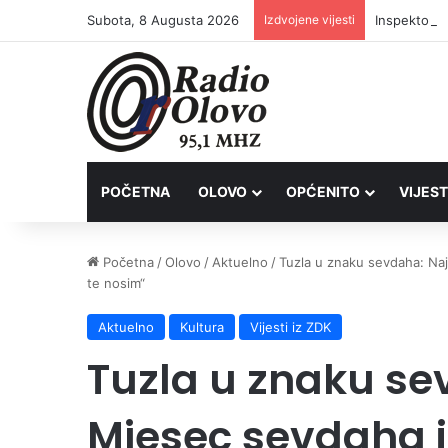
Subota, 8 Augusta 2026
Izdvojene vijesti
Inspektori 
POČETNA
OLOVO
OPĆENITO
VIJEST
Početna
/
Olovo
/
Aktuelno
/
Tuzla u znaku sevdaha: Naj
te nosim“
Aktuelno
Kultura
Vijesti iz ZDK
Tuzla u znaku se
Mjesec sevdaha i 