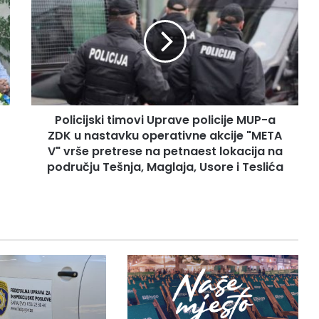
l
i
c
i
j
s
k
Policijski timovi Uprave policije MUP-a
i
ZDK u nastavku operativne akcije "META
t
i
V" vrše pretrese na petnaest lokacija na
m
području Tešnja, Maglaja, Usore i Teslića
o
v
i
U
p
r
a
v
e
p