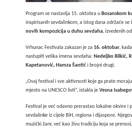
Program se nastavlja 15. oktobra u
Bosanskom ku
inspirisanih sevdalinkom, a istog dana održaće se 
novih kompozicija u duhu sevdaha
, izvedenih o
Vrhunac Festivala zakazan je za
16. oktobar
, kad
nastupiti velika imena sevdaha:
Nedeljko Bilkić,
Kapetanović, Hamza Šantić
i brojni drugi.
„
Ovaj festival i sve aktivnosti koje ga prate mora
mjesto na UNESCO listi“, istakla je
Vesna Isabego
Festival je već odavno prerastao lokalne okvire i p
sevdalinke iz cijele BiH, regiona i dijaspore. Nj
muzički žanr, već kao živu tradiciju koja se prenos