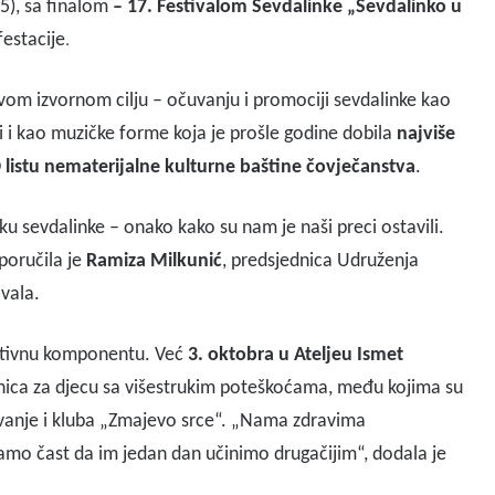
5), sa finalom
– 17. Festivalom Sevdalinke „Sevdalinko u
.
festacije
 svom izvornom cilju – očuvanju i promociji sevdalinke kao
li i kao muzičke forme koja je prošle godine dobila
najviše
istu nematerijalne kulturne baštine čovječanstva
.
ku sevdalinke – onako kako su nam je naši preci ostavili.
 poručila je
Ramiza Milkunić
, predsjednica Udruženja
ivala.
kativnu komponentu. Već
3. oktobra u Ateljeu Ismet
nica za djecu sa višestrukim poteškoćama, među kojima su
ovanje i kluba „Zmajevo srce“. „Nama zdravima
amo čast da im jedan dan učinimo drugačijim“, dodala je