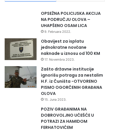
OPSEŽNA POLICIJSKA AKCIJA
NA PODRUČJU OLOVA –
UHAPŠENO OSAM LICA
9. Februara 2022.
Obavijest za isplatu
jednokratne novčane
naknade u iznosu od 100 KM
17. Novembra 2023.
Zašto državne institucije
ignorišu potragu za nestalim
H.F. iz Čuništa -OTVORENO
PISMO OGORČENIH GRAĐANA
OLOVA
15. Juna 2023.
POZIV GRAĐANIMA NA
DOBROVOLJNO UČEŠĆE U
POTRAZI ZA HAMIDOM
FERHATOVIĆEM