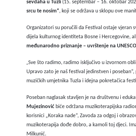
sevdaha u Tuzli
(15. septembar – 16. oktobar 202
srcu te nosim“
, koji se održava u sklopu ove mani
Organizatori su poručili da Festival ostaje vjeran
dijela kulturnog identiteta Bosne i Hercegovine, a
međunarodno priznanje – uvrštenje na UNESCO l
„
Sve što radimo, radimo isključivo u izvornom obli
Upravo zato je naš festival jedinstven i poseban“,
muzičkih umjetnika Tuzla i idejna pokretačica fest
Poseban naglasak stavljen je na društvenu i edu
Mujezinović
biće održana muzikoterapijska radio
korisnici „Koraka nade“, Zavoda za odgoj i obraz
muzikoterapija dođe dobro, a kamoli toj djeci. Im
Milkunić.