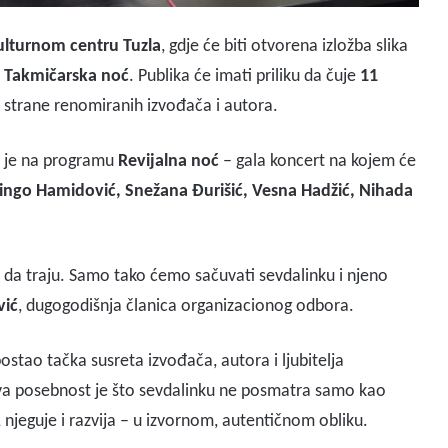
lturnom centru Tuzla
, gdje će biti otvorena izložba slika
i
Takmičarska noć
. Publika će imati priliku da čuje
11
d strane renomiranih izvođača i autora.
a je na programu
Revijalna noć
– gala koncert na kojem će
 Ringo Hamidović, Snežana Đurišić, Vesna Hadžić, Nihada
ju da traju. Samo tako ćemo sačuvati sevdalinku i njeno
vić
, dugogodišnja članica organizacionog odbora.
ostao tačka susreta izvođača, autora i ljubitelja
egova posebnost je što sevdalinku ne posmatra samo kao
i, njeguje i razvija – u izvornom, autentičnom obliku.