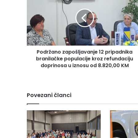
d
r
ž
a
n
o
z
Podržano zapošljavanje 12 pripadnika
a
branilačke populacije kroz refundaciju
p
o
doprinosa u iznosu od 8.820,00 KM
š
l
j
a
Povezani članci
v
a
n
j
e
1
2