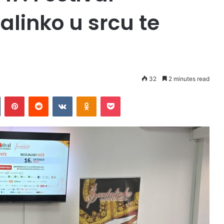
alinko u srcu te
32
2 minutes read
Tumblr
Pinterest
Reddit
VKontakte
Odnoklassniki
Pocket