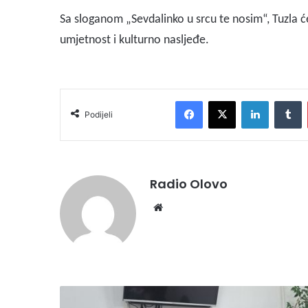
Sa sloganom „Sevdalinko u srcu te nosim“, Tuzla će
umjetnost i kulturno nasljeđe.
Facebook
X
LinkedIn
Tumblr
Podijeli
Radio Olovo
We
bsi
te
P
o