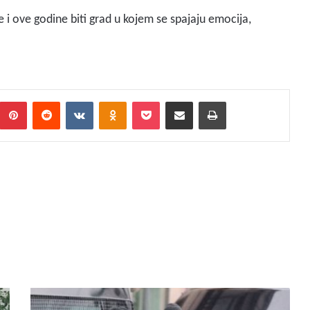
 i ove godine biti grad u kojem se spajaju emocija,
Pinterest
Reddit
VKontakte
Odnoklassniki
Pocket
Podijeli putem Emaila
Print
P
o