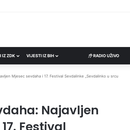
Porezne uprave FBiH na području ZDK izvršili 24 inspekcijska nadzora
I IZ ZDK
VIJESTI IZ BIH
RADIO UŽIVO
avljen Mjesec sevdaha i 17. Festival Sevdalinke „Sevdalinko u srcu
vdaha: Najavljen
17. Festival