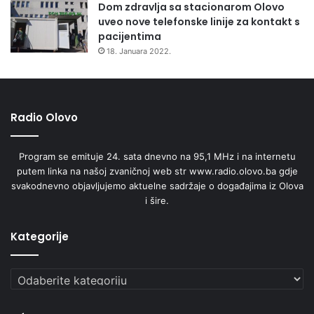
Dom zdravlja sa stacionarom Olovo
č
uveo nove telefonske linije za kontakt s
k
pacijentima
i
18. Januara 2022.
h
l
i
c
Radio Olovo
a
Program se emituje 24. sata dnevno na 95,1 MHz i na internetu
putem linka na našoj zvaničnoj web str www.radio.olovo.ba gdje
svakodnevno objavljujemo aktuelne sadržaje o događajima iz Olova
i šire.
Kategorije
Kategorije