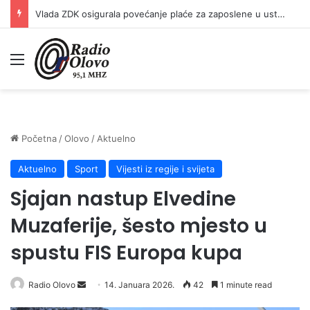
Vlada ZDK osigurala povećanje plaće za zaposlene u ustanovama kulture
Meni
Početna
/
Olovo
/
Aktuelno
Aktuelno
Sport
Vijesti iz regije i svijeta
Sjajan nastup Elvedine
Muzaferije, šesto mjesto u
spustu FIS Europa kupa
Radio Olovo
S
14. Januara 2026.
42
1 minute read
e