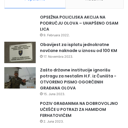
i
z
v
OPSEŽNA POLICIJSKA AKCIJA NA
o
PODRUČJU OLOVA – UHAPŠENO OSAM
d
LICA
n
9. Februara 2022.
j
u
Obavijest za isplatu jednokratne
m
novčane naknade u iznosu od 100 KM
l
17. Novembra 2023.
i
j
Zašto državne institucije ignorišu
e
potragu za nestalim H.F. iz Čuništa -
k
OTVORENO PISMO OGORČENIH
a
GRAĐANA OLOVA
k
15. Juna 2023.
o
POZIV GRAĐANIMA NA DOBROVOLJNO
d
UČEŠĆE U POTRAZI ZA HAMIDOM
f
FERHATOVIĆEM
i
z
2. Juna 2023.
i