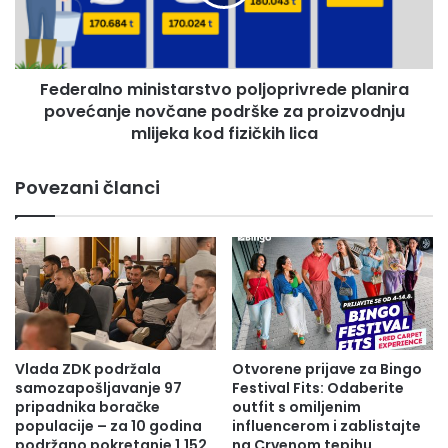
b
a
a
l
n
n
k
o
a
Federalno ministarstvo poljoprivrede planira
m
d
povećanje novčane podrške za proizvodnju
i
a
n
mlijeka kod fizičkih lica
r
i
z
s
Povezani članci
a
t
a
a
n
r
g
s
a
t
ž
v
m
o
a
p
n
o
Vlada ZDK podržala
Otvorene prijave za Bingo
u
l
samozapošljavanje 97
Festival Fits: Odaberite
i
j
pripadnika boračke
outfit s omiljenim
z
o
populacije – za 10 godina
influencerom i zablistajte
b
podržano pokretanje 1.152
na Crvenom tepihu
p