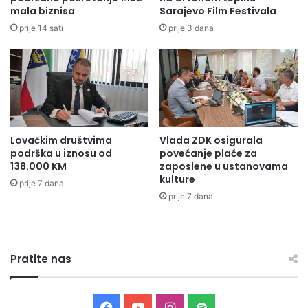
mala biznisa
Sarajevo Film Festivala
o
r
r
i
prije 14 sati
prije 3 dana
n
v
o
r
j
e
a
d
d
e
m
p
i
l
Lovačkim društvima
Vlada ZDK osigurala
n
a
podrška u iznosu od
povećanje plaće za
i
n
138.000 KM
zaposlene u ustanovama
s
i
kulture
prije 7 dana
t
r
prije 7 dana
r
a
a
p
c
o
i
v
j
Pratite nas
e
i
ć
B
a
o
n
F
Y
I
S