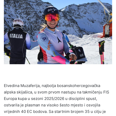
n
d
a
n
e
m
a
i
l
Elvedina Muzaferija, najbolja bosanskohercegovačka
alpska skijašica, u svom prvom nastupu na takmičenju FIS
Europa kupa u sezoni 2025/2026 u disciplini spust,
ostvarila je plasman na visoko šesto mjesto i osvojila
vrijednih 40 EC bodova. Sa startnim brojem 35 u cilju je