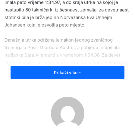
imala peto vrijeme 1:34.97, a do kraja utrke na kojoj je
nastupilo 60 takmičarki iz šesnaest zemalja, za devetnaest
stotinki bila je brža jedino Norvežanka Eva Unhejm
Johansen koja je osvojila peto mjesto.
Današnja utrka održana je nakon jednog zvaničnog
treninga u Pass Thurnu u Austriji, a pobjedu je upisala
Italijanka Sara Allemand s vremenom 1:34.06. Za devet
stotinki bila je ispred domaćih takmičarki Anne Schilcher i
61 stotinku Leonie Zegg. Na istom skijalištu i sutra će biti
Prikaži više
održan spust za žene, ali bh. tim već danas putuje u
Tarvisio (Italija) gdje će, sutra i prekosutra, biti održani
zvanični treninzi Audi FIS Svjetskog kupa uoči takmičenja u
disciplinama spust i Super-G.
Najbrže skijašice svijeta, među kojima svoje mjesto
kontinuirano od 2017.godine ima i Muzaferija, nove utrke
startaju za vikend 17. i 18. januara uz direktan prijenos na