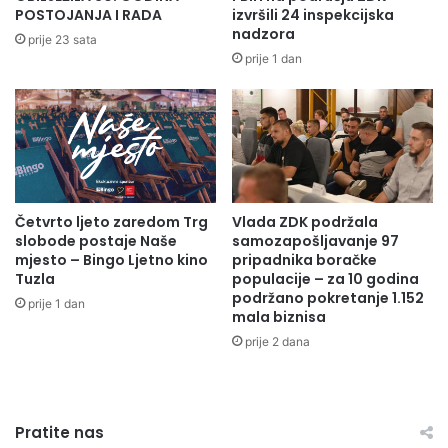
o
M
POSTOJANJA I RADA
izvršili 24 inspekcijska
m
nadzora
e
prije 23 sata
j
m
prije 1 dan
e
o
s
r
t
i
o
j
u
a
s
l
p
n
Četvrto ljeto zaredom Trg
Vlada ZDK podržala
u
i
slobode postaje Naše
samozapošljavanje 97
s
c
mjesto – Bingo Ljetno kino
pripadnika boračke
t
e
Tuzla
populacije – za 10 godina
u
n
podržano pokretanje 1.152
prije 1 dan
F
t
mala biznisa
I
a
prije 2 dana
S
r
E
S
u
r
r
e
Pratite nas
o
b