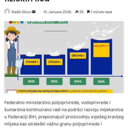
Radio Olovo
S
15. Januara 2026.
50
1 minute read
e
n
d
a
n
e
m
a
i
l
Federalno ministarstvo poljoprivrede, vodoprivrede i
šumarstva kontinuirano radi na podršci razvoju mljekarstva
u Federaciji BiH, prepoznajući proizvodnju svježeg kravljeg
mlijeka kao strateški važnu granu poljoprivrede i