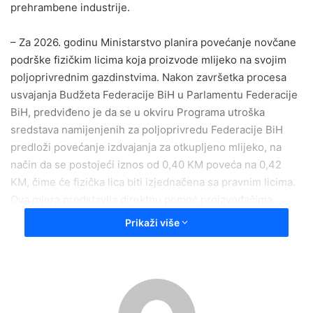
prehrambene industrije.
– Za 2026. godinu Ministarstvo planira povećanje novčane
podrške fizičkim licima koja proizvode mlijeko na svojim
poljoprivrednim gazdinstvima. Nakon završetka procesa
usvajanja Budžeta Federacije BiH u Parlamentu Federacije
BiH, predviđeno je da se u okviru Programa utroška
sredstava namijenjenih za poljoprivredu Federacije BiH
predloži povećanje izdvajanja za otkupljeno mlijeko, na
način da se postojeći iznos od 0,40 KM poveća na 0,42
KM, čime će fizička lica biti izjednačena sa pravnim licima.
Ova mjera predstavlja direktnu pomoć proizvođačima
mlijeka u prevazilaženju tržišnih izazova, stabilizaciji
Prikaži više
proizvodnje i očuvanju primarne poljoprivredne
proizvodnje u Federaciji BiH. Ministarstvo će i dalje pratiti
tržište mlijeka, podržavati mljekare i osigurati da domaći
proizvodi imaju stabilnu cijenu i tržište – poručuju iz
Ministarstva.