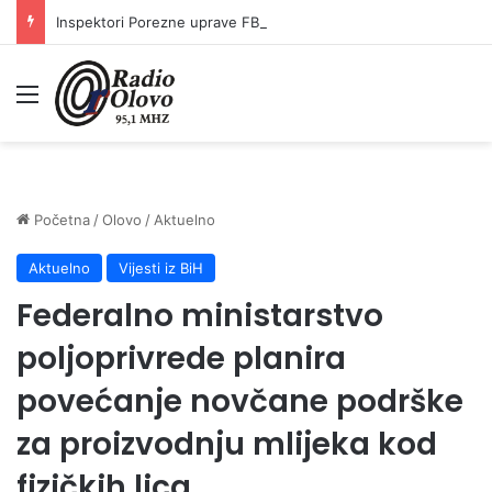
Inspektori Porezne uprave FBiH na području ZDK izvršili 24 inspekcijska nadzora
Meni
Početna
/
Olovo
/
Aktuelno
Aktuelno
Vijesti iz BiH
Federalno ministarstvo
poljoprivrede planira
povećanje novčane podrške
za proizvodnju mlijeka kod
fizičkih lica