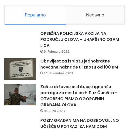
n
a
Popularno
Nedavno
l
n
u
OPSEŽNA POLICIJSKA AKCIJA NA
s
PODRUČJU OLOVA – UHAPŠENO OSAM
a
LICA
r
9. Februara 2022.
a
d
Obavijest za isplatu jednokratne
n
novčane naknade u iznosu od 100 KM
j
17. Novembra 2023.
u
Zašto državne institucije ignorišu
potragu za nestalim H.F. iz Čuništa -
OTVORENO PISMO OGORČENIH
GRAĐANA OLOVA
15. Juna 2023.
POZIV GRAĐANIMA NA DOBROVOLJNO
UČEŠĆE U POTRAZI ZA HAMIDOM