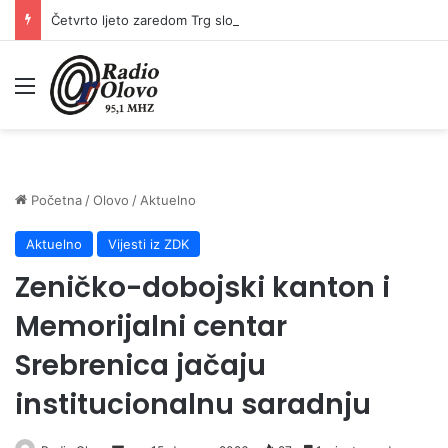
Četvrto ljeto zaredom Trg slobode postaje Naše mjesto – Bingo Ljetno kino Tuzla
Meni
Početna
/
Olovo
/
Aktuelno
Aktuelno
Vijesti iz ZDK
Zeničko-dobojski kanton i
Memorijalni centar
Srebrenica jačaju
institucionalnu saradnju