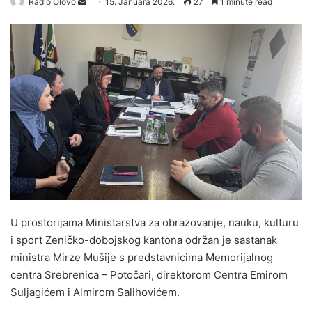
Radio Olovo
S
15. Januara 2026.
27
1 minute read
e
n
d
a
n
e
m
a
i
l
U prostorijama Ministarstva za obrazovanje, nauku, kulturu
i sport Zeničko-dobojskog kantona održan je sastanak
ministra Mirze Mušije s predstavnicima Memorijalnog
centra Srebrenica – Potočari, direktorom Centra Emirom
Suljagićem i Almirom Salihovićem.