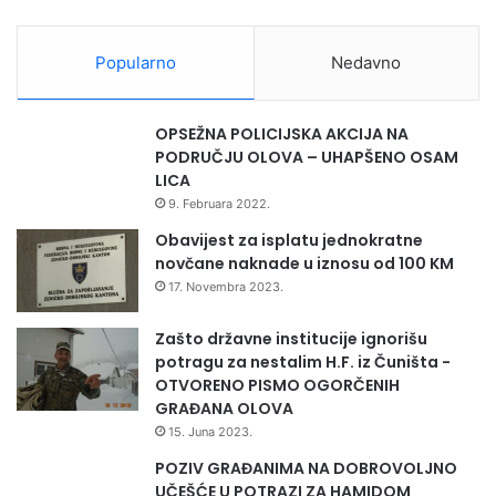
d
j
j
e
e
Popularno
Nedavno
k
l
a
o
k
v
OPSEŽNA POLICIJSKA AKCIJA NA
o
a
PODRUČJU OLOVA – UHAPŠENO OSAM
d
n
LICA
f
j
9. Februara 2022.
i
a
z
p
Obavijest za isplatu jednokratne
i
o
novčane naknade u iznosu od 100 KM
č
l
17. Novembra 2023.
k
i
i
c
Zašto državne institucije ignorišu
h
i
potragu za nestalim H.F. iz Čuništa -
l
j
OTVORENO PISMO OGORČENIH
i
e
GRAĐANA OLOVA
c
Z
15. Juna 2023.
a
D
POZIV GRAĐANIMA NA DOBROVOLJNO
K
UČEŠĆE U POTRAZI ZA HAMIDOM