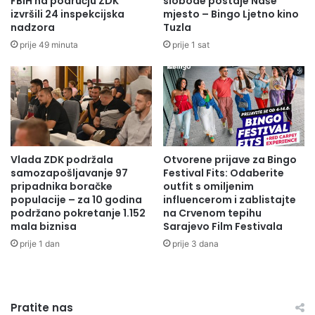
FBiH na području ZDK
slobode postaje Naše
n
o
izvršili 24 inspekcijska
mjesto – Bingo Ljetno kino
i
p
nadzora
Tuzla
r
o
prije 49 minuta
prije 1 sat
a
j
p
n
o
e
v
d
e
r
ć
o
a
g
n
Vlada ZDK podržala
Otvorene prijave za Bingo
e
samozapošljavanje 97
Festival Fits: Odaberite
j
-
pripadnika boračke
outfit s omiljenim
e
N
populacije – za 10 godina
influencerom i zablistajte
n
a
podržano pokretanje 1.152
na Crvenom tepihu
o
s
mala biznisa
Sarajevo Film Festivala
v
t
prije 1 dan
prije 3 dana
č
a
a
v
n
a
e
k
p
Pratite nas
o