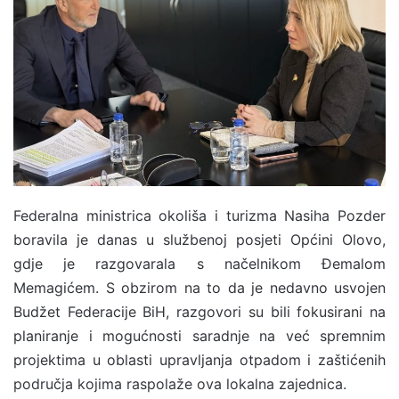
a
n
e
m
a
i
l
Federalna ministrica okoliša i turizma Nasiha Pozder
boravila je danas u službenoj posjeti Općini Olovo,
gdje je razgovarala s načelnikom Đemalom
Memagićem. S obzirom na to da je nedavno usvojen
Budžet Federacije BiH, razgovori su bili fokusirani na
planiranje i mogućnosti saradnje na već spremnim
projektima u oblasti upravljanja otpadom i zaštićenih
područja kojima raspolaže ova lokalna zajednica.