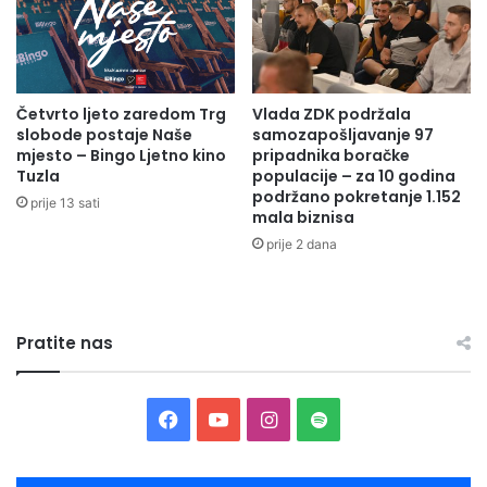
procesima – istakla je ministrica Pozder, saopćeno je
c
d
iz Federalnog ministarstva okoliša i turizma.
i
š
v
k
i
o
Četvrto ljeto zaredom Trg
Vlada ZDK podržala
l
l
slobode postaje Naše
samozapošljavanje 97
n
s
mjesto – Bingo Ljetno kino
pripadnika boračke
o
k
Tuzla
populacije – za 10 godina
g
o
podržano pokretanje 1.152
prije 13 sati
d
g
mala biznisa
r
o
prije 2 dana
u
d
š
g
t
o
v
j
Pratite nas
a
a
i
o
b
F
Y
I
S
r
a
a
o
n
p
z