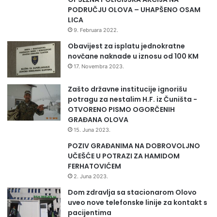
a
PODRUČJU OLOVA – UHAPŠENO OSAM
r
LICA
a
9. Februara 2022.
Obavijest za isplatu jednokratne
novčane naknade u iznosu od 100 KM
17. Novembra 2023.
Zašto državne institucije ignorišu
potragu za nestalim H.F. iz Čuništa -
OTVORENO PISMO OGORČENIH
GRAĐANA OLOVA
15. Juna 2023.
POZIV GRAĐANIMA NA DOBROVOLJNO
UČEŠĆE U POTRAZI ZA HAMIDOM
FERHATOVIĆEM
2. Juna 2023.
Dom zdravlja sa stacionarom Olovo
uveo nove telefonske linije za kontakt s
pacijentima