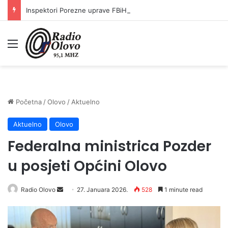
Inspektori Porezne uprave FBiH na području ZDK izvršili 24 inspekcijska nadzora
Meni
Početna
/
Olovo
/
Aktuelno
Aktuelno
Olovo
Federalna ministrica Pozder
u posjeti Općini Olovo
Radio Olovo
S
27. Januara 2026.
528
1 minute read
e
n
d