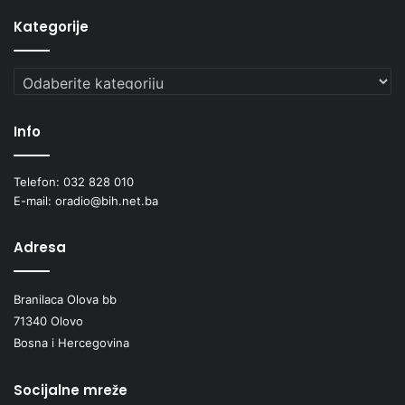
a
Kategorije
D
i
n
Kategorije
a
r
Info
i
c
a
Telefon: 032 828 010
I
E-mail: oradio@bih.net.ba
I
I
Adresa
)
-
P
Branilaca Olova bb
o
71340 Olovo
b
o
Bosna i Hercegovina
l
j
Socijalne mreže
š