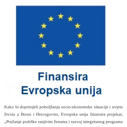
n
d
a
n
e
m
a
i
l
Kako bi doprinijeli poboljšanju socio-ekonomske situacije i uvjeta
života u Bosni i Hercegovini, Evropska unija finansira projekat,
„Pružanje podrške ranjivim ženama i razvoj integriranog programa