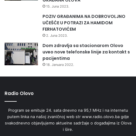
t
15. Juna 2023.
a
z
POZIV GRAĐANIMA NA DOBROVOLJNO
a
UČEŠĆE U POTRAZI ZA HAMIDOM
V
FERHATOVIĆEM
i
2. Juna 2023.
a
Dom zdravlja sa stacionarom Olovo
D
uveo nove telefonske linije za kontakt s
i
pacijentima
n
18. Januara 2022.
a
r
i
c
e
Radio Olovo
u
B
Program se emituje 24. sata dnevno na 95,1 MHz i na internetu
i
putem linka na našoj zvaničnoj web str www.radio.olovo.ba gdje
H
svakodnevno objavljujemo aktuelne sadržaje o događajima iz Olova
(
i šire.
V
i