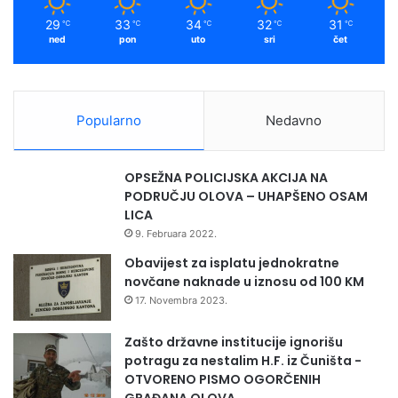
m
z
29
33
34
32
31
℃
℃
℃
℃
℃
a
ned
pon
uto
sri
čet
m
z
a
z
Popularno
Nedavno
e
l
e
OPSEŽNA POLICIJSKA AKCIJA NA
n
PODRUČJU OLOVA – UHAPŠENO OSAM
i
LICA
r
9. Februara 2022.
a
z
Obavijest za isplatu jednokratne
v
novčane naknade u iznosu od 100 KM
o
17. Novembra 2023.
j
d
Zašto državne institucije ignorišu
u
potragu za nestalim H.F. iz Čuništa -
ž
OTVORENO PISMO OGORČENIH
s
GRAĐANA OLOVA