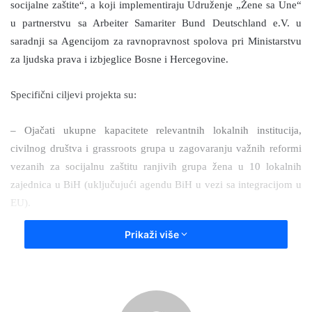
socijalne zaštite“, a koji implementiraju Udruženje „Žene sa Une“
u partnerstvu sa Arbeiter Samariter Bund Deutschland e.V. u
saradnji sa Agencijom za ravnopravnost spolova pri Ministarstvu
za ljudska prava i izbjeglice Bosne i Hercegovine.
Specifični ciljevi projekta su:
– Ojačati ukupne kapacitete relevantnih lokalnih institucija,
civilnog društva i grassroots grupa u zagovaranju važnih reformi
vezanih za socijalnu zaštitu ranjivih grupa žena u 10 lokalnih
zajednica u BiH (uključujući agendu BiH u vezi sa integracijom u
EU).
Prikaži više
– Uspostaviti interdisciplinarni pristup lokalnom partnerstvu za
rješavanje problema socijalne uključenosti ranjivih grupa žena u
bosanskohercegovačkom društvu.
Udruženje „Žene sa Une“ upućuje poziv za učešće na edukacije