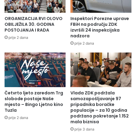
o
P
Edukacije se provode u suradnji sa konsultantima Centra za
v
o
promociju civilnog društva (CPCD) iz Sarajeva.
r
z
ORGANIZACIJA RVI OLOVO
Inspektori Porezne uprave
a
d
OBILJEŽILA 30. GODINA
FBiH na području ZDK
t
Datum:
12.02.2026.godine
e
POSTOJANJA I RADA
izvršili 24 inspekcijska
n
nadzora
r
prije 2 dana
i
u
Vrijeme:
09:00 sati
prije 2 dana
h
p
s
o
Mjesto:
Hotel Aquaterm, Branilaca Olova, Olovo
r
s
e
j
d
e
Zbog ograničenog broja učesnika (20 predstavnika OCD)
s
t
molimo zainteresirane da svoje učešće potvrde najkasnije
t
i
do četvrtka, 05.02.2026. godine, do 12:00 sati, na email:
a
Četvrto ljeto zaredom Trg
Vlada ZDK podržala
O
damir.hrnjica@zenesaune.org
v
slobode postaje Naše
samozapošljavanje 97
p
mjesto – Bingo Ljetno kino
pripadnika boračke
a
ć
Tuzla
populacije – za 10 godina
u
S poštovanjem!
i
podržano pokretanje 1.152
o
prije 2 dana
n
mala biznisa
k
i
prije 3 dana
v
O
i