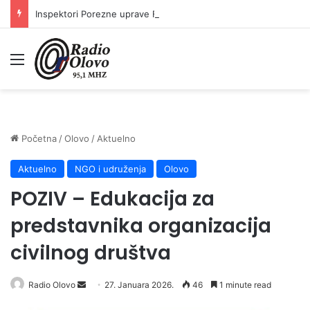
Inspektori Porezne uprave FBiH na području ZDK izvršili 24 inspekcijska nadzora
Meni
Početna
/
Olovo
/
Aktuelno
Aktuelno
NGO i udruženja
Olovo
POZIV – Edukacija za
predstavnika organizacija
civilnog društva
Radio Olovo
S
27. Januara 2026.
46
1 minute read
e