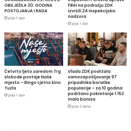
REZ agencije i JU Službe za zapošljavanje ZDK.
n
j
OBILJEŽILA 30. GODINA
FBiH na području ZDK
a
i
POSTOJANJA I RADA
izvršili 24 inspekcijska
đ
nadzora
m
Ministarstvo za rad, socijalnu politiku i izbjeglice
prije 1 dan
e
a
prije 1 dan
ZDK
n
p
a
a
d
c
r
i
o
j
g
e
a
n
,
Četvrto ljeto zaredom Trg
Vlada ZDK podržala
a
slobode postaje Naše
samozapošljavanje 97
o
t
mjesto – Bingo Ljetno kino
pripadnika boračke
r
a
Tuzla
populacije – za 10 godina
u
u
podržano pokretanje 1.152
ž
prije 1 dan
o
mala biznisa
j
k
prije 2 dana
e
v
i
i
o
r
d
u