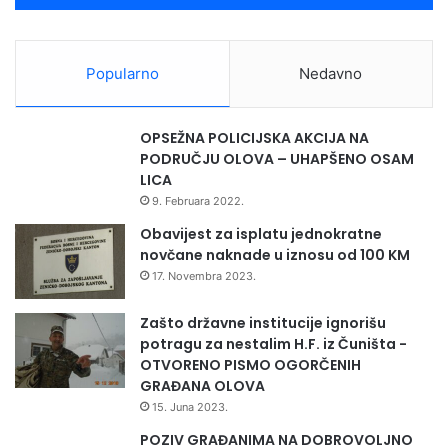
a
v
v
o
o
t
Popularno
Nedavno
z
“
i
l
OPSEŽNA POLICIJSKA AKCIJA NA
a
PODRUČJU OLOVA – UHAPŠENO OSAM
LICA
9. Februara 2022.
Obavijest za isplatu jednokratne
novčane naknade u iznosu od 100 KM
17. Novembra 2023.
Zašto državne institucije ignorišu
potragu za nestalim H.F. iz Čuništa -
OTVORENO PISMO OGORČENIH
GRAĐANA OLOVA
15. Juna 2023.
POZIV GRAĐANIMA NA DOBROVOLJNO