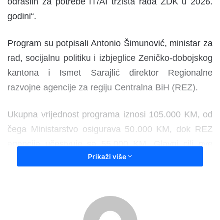
odraslih za potrebe IT/AI tržišta rada ZDK u 2026.
godini“.
Program su potpisali Antonio Šimunović, ministar za
rad, socijalnu politiku i izbjeglice Zeničko-dobojskog
kantona i Ismet Sarajlić direktor Regionalne
razvojne agencije za regiju Centralna BiH (REZ).
Ukupna vrijednost programa iznosi 105.000 KM, od
čega Ministarstvo osigurava 50.000 KM, dok REZ
agencija učestvuje sa 55.000 KM. Glavni cilj ove
Prikaži više
inicijative je povećanje zapošljivosti nezaposlenih
osoba kroz sticanje praktičnih znanja iz oblasti
vještačke inteligencije (AI) i informacionih
tehnologija (IT), koja su postala neophodna za
konkurentnost domaće privrede.