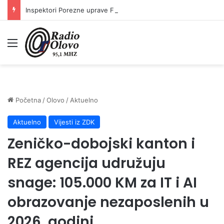
Inspektori Porezne uprave FBiH na području ZDK izvršili 24 inspekcijska nadzora
Meni
Početna
/
Olovo
/
Aktuelno
Aktuelno
Vijesti iz ZDK
Zeničko-dobojski kanton i
REZ agencija udružuju
snage: 105.000 KM za IT i AI
obrazovanje nezaposlenih u
2026. godini