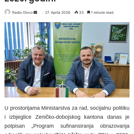
Radio Olovo
S
27. Aprila 2026.
33
1 minute read
e
n
d
a
n
e
m
a
i
l
U prostorijama Ministarstva za rad, socijalnu politiku
i izbjeglice Zeničko-dobojskog kantona danas je
potpisan „Program sufinansiranja obrazovanja