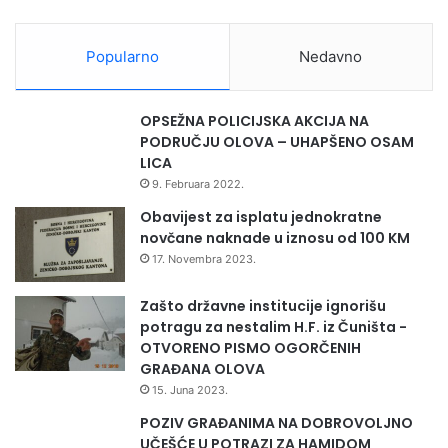
l
o
a
s
d
Popularno
Nedavno
l
i
e
h
n
u
OPSEŽNA POLICIJSKA AKCIJA NA
i
i
PODRUČJU OLOVA – UHAPŠENO OSAM
h
n
LICA
u
s
9. Februara 2022.
2
t
0
i
Obavijest za isplatu jednokratne
2
t
novčane naknade u iznosu od 100 KM
6
u
17. Novembra 2023.
.
c
g
i
Zašto državne institucije ignorišu
o
j
potragu za nestalim H.F. iz Čuništa -
d
a
OTVORENO PISMO OGORČENIH
i
m
GRAĐANA OLOVA
n
a
15. Juna 2023.
i
Z
POZIV GRAĐANIMA NA DOBROVOLJNO
D
UČEŠĆE U POTRAZI ZA HAMIDOM
K