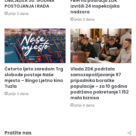
OBILJEŽILA 30. GODINA
FBiH na području ZDK
u
v
POSTOJANJA I RADA
izvršili 24 inspekcijska
ž
o
nadzora
prije 3 dana
u
:
prije 3 dana
j
P
u
o
s
t
n
p
a
i
g
s
e
a
:
Četvrto ljeto zaredom Trg
Vlada ZDK podržala
n
slobode postaje Naše
samozapošljavanje 97
1
p
mjesto – Bingo Ljetno kino
pripadnika boračke
0
r
Tuzla
populacije – za 10 godina
5
o
podržano pokretanje 1.152
.
prije 3 dana
g
mala biznisa
0
r
prije 4 dana
0
a
0
m
K
s
M
t
z
Pratite nas
r