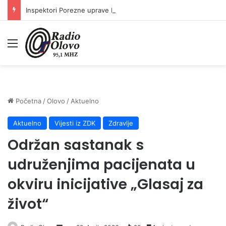
Inspektori Porezne uprave FBiH na području ZDK izvršili 24 inspekcijska nadzora
Meni
Početna
/
Olovo
/
Aktuelno
Aktuelno
Vijesti iz ZDK
Zdravlje
Održan sastanak s
udruženjima pacijenata u
okviru inicijative „Glasaj za
život“