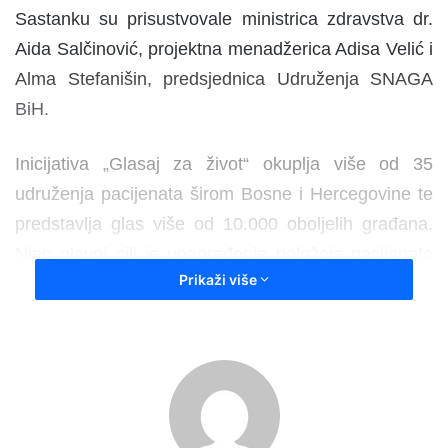
Sastanku su prisustvovale ministrica zdravstva dr.
Aida Salčinović, projektna menadžerica Adisa Velić i
Alma Stefanišin, predsjednica Udruženja SNAGA
BiH.
Inicijativa „Glasaj za život“ okuplja više od 35
udruženja pacijenata širom Bosne i Hercegovine te
predstavlja glas više od 10.000 oboljelih građana.
Njen glavni cilj je unapređenje položaja pacijenata
Prikaži više
kroz direktnu komunikaciju s nadležnim institucijama
i zagovaranje reformi u zdravstvu.
Na sastanku je razgovarano o važnim pitanjima za
unapređenje zdravstvenog sistema, posebno o
Fondu solidarnosti i esencijalnoj listi lijekova.