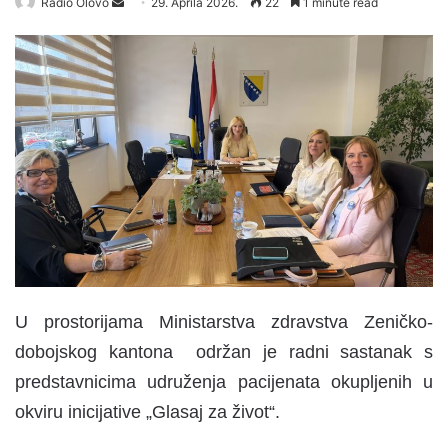
Radio Olovo
S
29. Aprila 2026.
22
1 minute read
e
n
d
a
n
e
m
a
i
l
U prostorijama Ministarstva zdravstva Zeničko-
dobojskog kantona održan je radni sastanak s
predstavnicima udruženja pacijenata okupljenih u
okviru inicijative „Glasaj za život“.