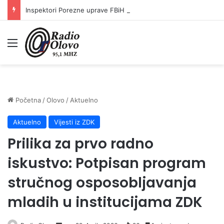
Inspektori Porezne uprave FBiH na području ZDK izvršili 24 inspekcijska nadzora
Meni
Početna
/
Olovo
/
Aktuelno
Aktuelno
Vijesti iz ZDK
Prilika za prvo radno
iskustvo: Potpisan program
stručnog osposobljavanja
mladih u institucijama ZDK