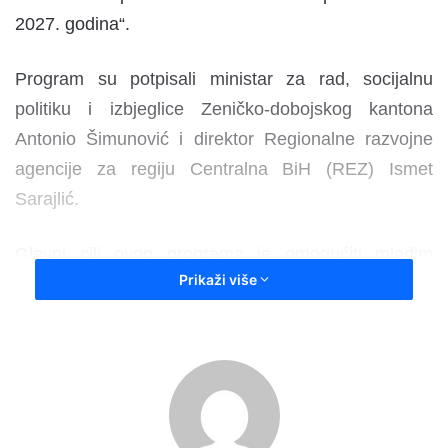
2027. godina“.
Program su potpisali ministar za rad, socijalnu
politiku i izbjeglice Zeničko-dobojskog kantona
Antonio Šimunović i direktor Regionalne razvojne
agencije za regiju Centralna BiH (REZ) Ismet
Sarajlić.
Glavni cilj ovog programa je omogućiti mladim
Prikaži više
osobama do 35 godina, koje se nalaze na evidenciji
JU Službe za zapošljavanje ZDK, sticanje prvog
radnog iskustva u struci. Kroz ovaj ciklus predviđen
je angažman oko 20 osoba sa visokom (VSS) i
srednjom stručnom spremom (SSS), koje će radno
iskustvo sticati u kantonalnim ministarstvima,