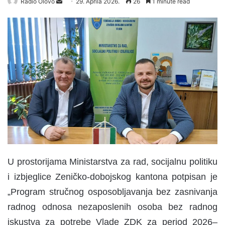
Radio Olovo
S
29. Aprila 2026.
26
1 minute read
e
n
d
a
n
e
m
a
i
l
U prostorijama Ministarstva za rad, socijalnu politiku
i izbjeglice Zeničko-dobojskog kantona potpisan je
„Program stručnog osposobljavanja bez zasnivanja
radnog odnosa nezaposlenih osoba bez radnog
iskustva za potrebe Vlade ZDK za period 2026–