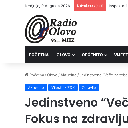
Nedjelja, 9 Augusta 2026
Izdvojene vijesti
Inspektori
POČETNA
OLOVO
OPĆENITO
VIJEST
Početna
/
Olovo
/
Aktuelno
/
Jedinstveno “Veče za tebe” 
Aktuelno
Vijesti iz ZDK
Zdravlje
Jedinstveno “Veče
Fokus na zdravlju