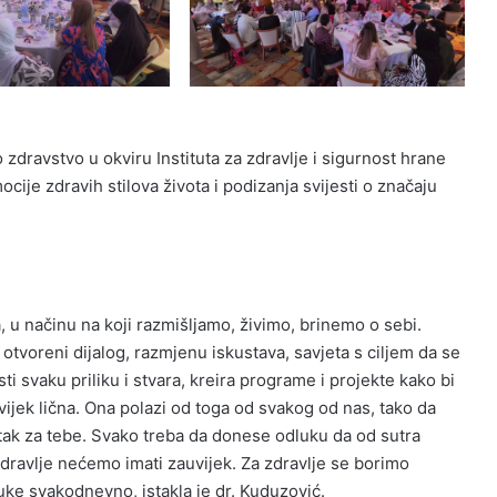
zdravstvo u okviru Instituta za zdravlje i sigurnost hrane
ocije zdravih stilova života i podizanja svijesti o značaju
u načinu na koji razmišljamo, živimo, brinemo o sebi.
otvoreni dijalog, razmjenu iskustava, savjeta s ciljem da se
sti svaku priliku i stvara, kreira programe i projekte kako bi
uvijek lična. Ona polazi od toga od svakog od nas, tako da
tak za tebe. Svako treba da donese odluku da od sutra
 Zdravlje nećemo imati zauvijek. Za zdravlje se borimo
ke svakodnevno, istakla je dr. Kuduzović.