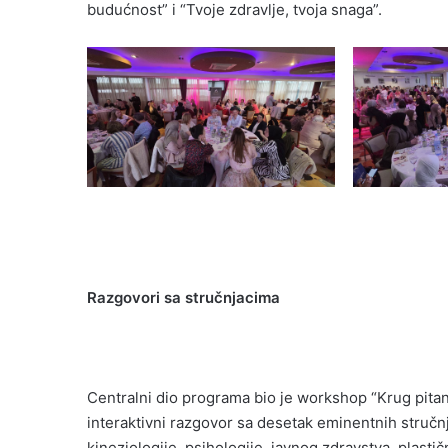
budućnost” i “Tvoje zdravlje, tvoja snaga”.
Razgovori sa stručnjacima
Centralni dio programa bio je workshop “Krug pitanj
interaktivni razgovor sa desetak eminentnih stručnja
kineziologije, psihologije, javnog zdravstva, plasti