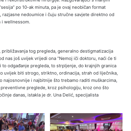
“sesija” po 10-ak minuta, pa je ovaj neobičan format
 razjasne nedoumice i čuju stručne savjete direktno od
 i wellnessom.
 približavanja tog pregleda, generalno destigmatizacija
od nas još uvijek vrijedi ona “Nemoj iči doktoru, naći će ti
 to odgađanje pregleda, to strpljenje, do krajnjih granica
uvijek biti strogo, striktno, ordinacija, strah od liječnika,
o najosnovnije i najbitnije što trebamo raditi muškarcima,
z preventivne preglede, kroz psihologiju, kroz ono što
činje danas, istakla je dr. Una Delić, specijalista