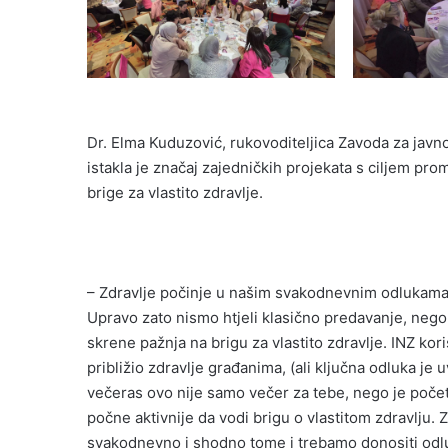
Dr. Elma Kuduzović, rukovoditeljica Zavoda za javno 
istakla je značaj zajedničkih projekata s ciljem prom
brige za vlastito zdravlje.
– Zdravlje počinje u našim svakodnevnim odlukama, 
Upravo zato nismo htjeli klasično predavanje, nego 
skrene pažnja na brigu za vlastito zdravlje. INZ kori
približio zdravlje građanima, (ali ključna odluka je 
večeras ovo nije samo večer za tebe, nego je poče
počne aktivnije da vodi brigu o vlastitom zdravlju.
svakodnevno i shodno tome i trebamo donositi odlu