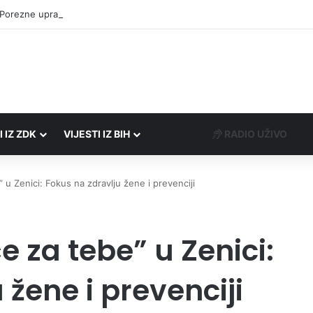
 Porezne uprave FBiH na području ZDK izvršili 24 inspekcijska nadzora
I IZ ZDK
VIJESTI IZ BIH
RADIO UŽIVO
u Zenici: Fokus na zdravlju žene i prevenciji
 za tebe” u Zenici:
 žene i prevenciji