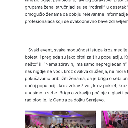
grupama žena, stručnjaci su se “rotirali” u desetak 
omogućio ženama da dobiju relevantne informacije,
profesionalaca koji se svakodnevno bave zdravljem
– Svaki event, svaka mogućnost istupa kroz medije,
bolesti i pregleda su jako bitni za širu populaciju. K
nešto” ili “Nema zdravih, ima samo nepregledanih” i
nas nigdje ne vodi. kroz ovakva druženja, ne mora to 
pokušavamo približiti ženama, da je briga o sebi on
općoj populaciji. kroz zdrav život, kroz pokret, kro
unosimo u sebe. Briga o zdravlju počinje u glavi i po
radiologije, iz Centra za dojku Sarajevo.