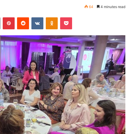
64
4 minutes read
Tumblr
Pinterest
Reddit
VKontakte
Odnoklassniki
Pocket