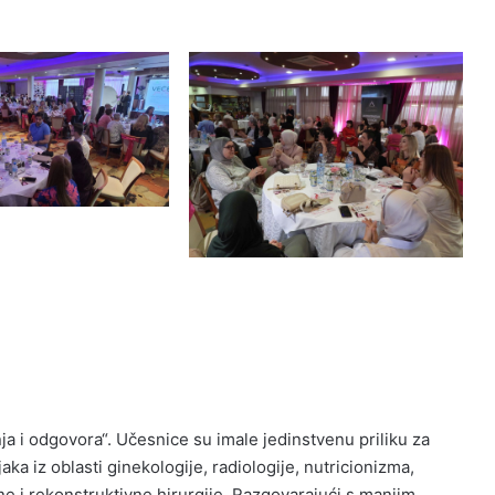
a i odgovora“. Učesnice su imale jedinstvenu priliku za
ka iz oblasti ginekologije, radiologije, nutricionizma,
čne i rekonstruktivne hirurgije. Razgovarajući s manjim