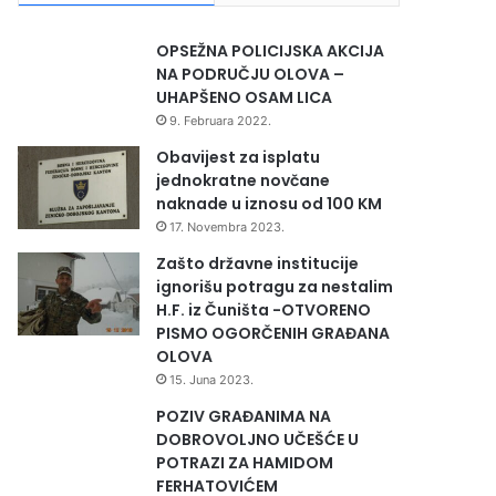
OPSEŽNA POLICIJSKA AKCIJA
NA PODRUČJU OLOVA –
UHAPŠENO OSAM LICA
9. Februara 2022.
Obavijest za isplatu
jednokratne novčane
naknade u iznosu od 100 KM
17. Novembra 2023.
Zašto državne institucije
ignorišu potragu za nestalim
H.F. iz Čuništa -OTVORENO
PISMO OGORČENIH GRAĐANA
OLOVA
15. Juna 2023.
POZIV GRAĐANIMA NA
DOBROVOLJNO UČEŠĆE U
POTRAZI ZA HAMIDOM
FERHATOVIĆEM