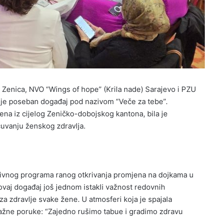
ne Zenica, NVO “Wings of hope” (Krila nade) Sarajevo i PZU
 je poseban događaj pod nazivom “Veče za tebe”.
 žena iz cijelog Zeničko-dobojskog kantona, bila je
čuvanju ženskog zdravlja.
ntivnog programa ranog otkrivanja promjena na dojkama u
vaj događaj još jednom istakli važnost redovnih
za zdravlje svake žene. U atmosferi koja je spajala
ažne poruke: “Zajedno rušimo tabue i gradimo zdravu