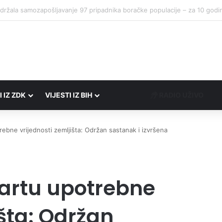
I IZ ZDK
VIJESTI IZ BIH
RADIO UŽIVO
ebne vrijednosti zemljišta: Održan sastanak i izvršena
artu upotrebne
išta: Održan