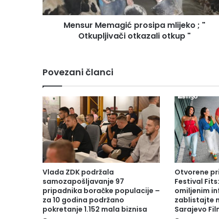
e
m
Mensur Memagić prosipa mlijeko ; "
a
Otkupljivači otkazali otkup "
g
i
ć
p
Povezani članci
r
o
s
i
p
a
m
l
i
j
Vlada ZDK podržala
Otvorene pr
e
samozapošljavanje 97
Festival Fits
k
pripadnika boračke populacije –
omiljenim in
za 10 godina podržano
zablistajte
o
pokretanje 1.152 mala biznisa
Sarajevo Fil
;