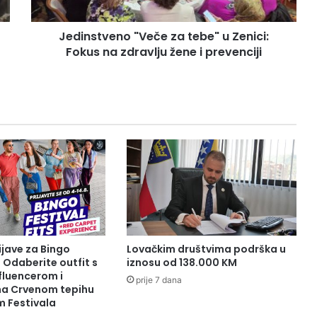
v
e
Jedinstveno "Veče za tebe" u Zenici:
n
Fokus na zdravlju žene i prevenciji
o
"
V
e
č
e
z
a
t
e
b
e
"
u
ijave za Bingo
Lovačkim društvima podrška u
Z
: Odaberite outfit s
iznosu od 138.000 KM
e
fluencerom i
prije 7 dana
 na Crvenom tepihu
n
m Festivala
i