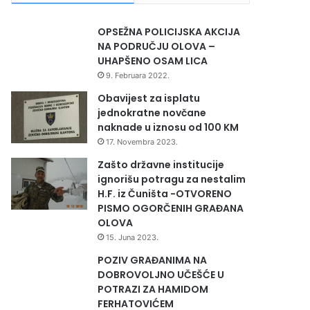
OPSEŽNA POLICIJSKA AKCIJA
NA PODRUČJU OLOVA –
UHAPŠENO OSAM LICA
9. Februara 2022.
Obavijest za isplatu
jednokratne novčane
naknade u iznosu od 100 KM
17. Novembra 2023.
Zašto državne institucije
ignorišu potragu za nestalim
H.F. iz Čuništa -OTVORENO
PISMO OGORČENIH GRAĐANA
OLOVA
15. Juna 2023.
POZIV GRAĐANIMA NA
DOBROVOLJNO UČEŠĆE U
POTRAZI ZA HAMIDOM
FERHATOVIĆEM