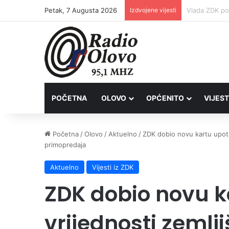
Petak, 7 Augusta 2026
Izdvojene vijesti
POČETNA
OLOVO
OPĆENITO
VIJEST
Početna
/
Olovo
/
Aktuelno
/
ZDK dobio novu kartu upotr
primopredaja
Aktuelno
Vijesti iz ZDK
ZDK dobio novu k
vrijednosti zemlj