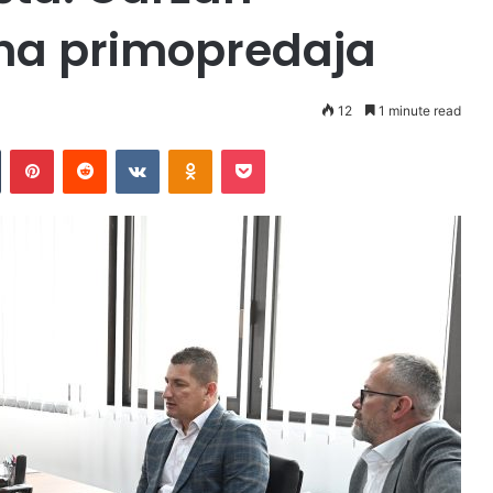
ena primopredaja
12
1 minute read
Tumblr
Pinterest
Reddit
VKontakte
Odnoklassniki
Pocket