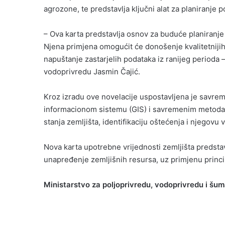
agrozone, te predstavlja ključni alat za planiranje 
– Ova karta predstavlja osnov za buduće planiranje
Njena primjena omogućit će donošenje kvalitetnijih i
napuštanje zastarjelih podataka iz ranijeg perioda –
vodoprivredu Jasmin Čajić.
Kroz izradu ove novelacije uspostavljena je savr
informacionom sistemu (GIS) i savremenim metodama
stanja zemljišta, identifikaciju oštećenja i njegovu v
Nova karta upotrebne vrijednosti zemljišta predstavl
unapređenje zemljišnih resursa, uz primjenu princi
Ministarstvo za poljoprivredu, vodoprivredu i šu