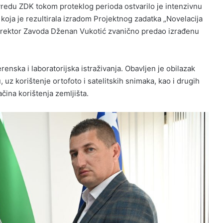
vredu ZDK tokom proteklog perioda ostvarilo je intenzivnu
oja je rezultirala izradom Projektnog zadatka „Novelacija
 direktor Zavoda Dženan Vukotić zvanično predao izrađenu
renska i laboratorijska istraživanja. Obavljen je obilazak
uz korištenje ortofoto i satelitskih snimaka, kao i drugih
čina korištenja zemljišta.