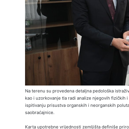
Na terenu su provedena detaljna pedološka istraživ
kao i uzorkovanje tla radi analize njegovih fizički
ispitivanju prisustva organskih i neorganskih poluta
saobraćajnice.
Karta upotrebne vrijednosti zemljišta definiše priro