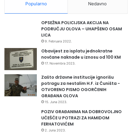
r
Popularno
Nedavno
a
m
a
OPSEŽNA POLICIJSKA AKCIJA NA
PODRUČJU OLOVA – UHAPŠENO OSAM
LICA
9. Februara 2022.
Obavijest za isplatu jednokratne
novčane naknade u iznosu od 100 KM
17. Novembra 2023.
Zašto državne institucije ignorišu
potragu za nestalim H.F. iz Čuništa -
OTVORENO PISMO OGORČENIH
GRAĐANA OLOVA
15. Juna 2023.
POZIV GRAĐANIMA NA DOBROVOLJNO
UČEŠĆE U POTRAZI ZA HAMIDOM
FERHATOVIĆEM
2. Juna 2023.