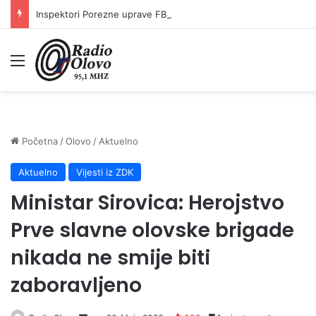
Inspektori Porezne uprave FBiH na području ZDK izvršili 24 inspekcijska nadzora
Meni
Početna
/
Olovo
/
Aktuelno
Aktuelno
Vijesti iz ZDK
Ministar Sirovica: Herojstvo
Prve slavne olovske brigade
nikada ne smije biti
zaboravljeno