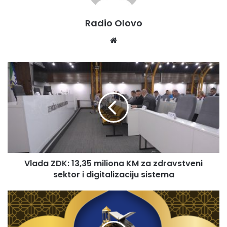
Radio Olovo
We
bsi
te
V
l
a
d
a
Z
D
K
:
Vlada ZDK: 13,35 miliona KM za zdravstveni
1
sektor i digitalizaciju sistema
3
,
3
P
5
r
m
e
i