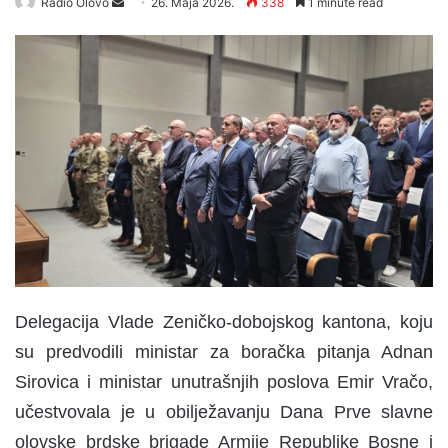
Radio Olovo
S
26. Maja 2026.
338
1 minute read
e
n
d
a
n
e
m
a
i
l
Delegacija Vlade Zeničko-dobojskog kantona, koju
su predvodili ministar za boračka pitanja Adnan
Sirovica i ministar unutrašnjih poslova Emir Vračo,
učestvovala je u obilježavanju Dana Prve slavne
olovske brdske brigade Armije Republike Bosne i