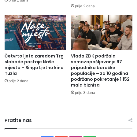
prije 2 dana
l
o
prije 2 dana
o
v
v
o
s
r
k
i
e
:
b
V
r
l
Četvrto ljeto zaredom Trg
Vlada ZDK podržala
i
a
slobode postaje Naše
samozapošljavanje 97
g
d
mjesto – Bingo Ljetno kino
pripadnika boračke
a
a
Tuzla
populacije – za 10 godina
d
Z
podržano pokretanje 1.152
prije 2 dana
e
D
mala biznisa
n
K
prije 3 dana
i
n
k
a
a
s
d
t
Pratite nas
a
a
n
v
e
l