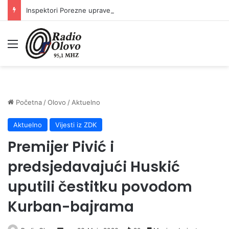
Inspektori Porezne uprave FBiH na području ZDK izvršili 24 inspekcijska nadzora
Meni
Početna
/
Olovo
/
Aktuelno
Aktuelno
Vijesti iz ZDK
Premijer Pivić i
predsjedavajući Huskić
uputili čestitku povodom
Kurban-bajrama