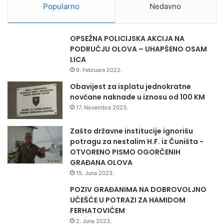
p
Popularno
Nedavno
r
a
v
OPSEŽNA POLICIJSKA AKCIJA NA
a
PODRUČJU OLOVA – UHAPŠENO OSAM
r
LICA
a
9. Februara 2022.
d
n
Obavijest za isplatu jednokratne
i
novčane naknade u iznosu od 100 KM
k
17. Novembra 2023.
a
Zašto državne institucije ignorišu
potragu za nestalim H.F. iz Čuništa -
OTVORENO PISMO OGORČENIH
GRAĐANA OLOVA
15. Juna 2023.
POZIV GRAĐANIMA NA DOBROVOLJNO
UČEŠĆE U POTRAZI ZA HAMIDOM
FERHATOVIĆEM
2. Juna 2023.