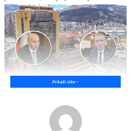
Prikaži više
– Neka Kurban-bajram bude podsjetnik na
vrijednosti zajedništva, solidarnosti i međusobnog
poštovanja. U ovim blagdanima posebno je važno
širiti duh razumijevanja, pomagati onima kojima je
pomoć potrebna te jačati veze među porodicom,
prijateljima i komšijama. Želimo da bajramske dane