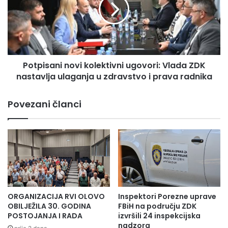
p
:
i
H
s
e
a
r
n
o
i
j
Potpisani novi kolektivni ugovori: Vlada ZDK
n
s
nastavlja ulaganja u zdravstvo i prava radnika
o
t
v
v
i
Povezani članci
o
k
P
o
r
l
v
e
e
k
s
t
l
i
a
v
v
n
ORGANIZACIJA RVI OLOVO
Inspektori Porezne uprave
n
i
OBILJEŽILA 30. GODINA
FBiH na području ZDK
e
u
POSTOJANJA I RADA
izvršili 24 inspekcijska
o
nadzora
g