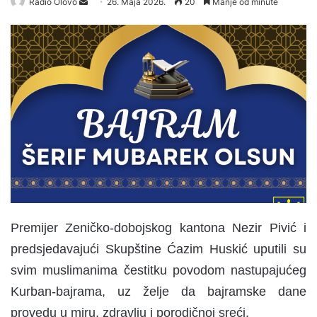
Radio Olovo
S
26. Maja 2026.
20
Manje od minute
e
n
d
a
n
e
m
a
i
l
Premijer Zeničko-dobojskog kantona Nezir Pivić i
predsjedavajući Skupštine Ćazim Huskić uputili su
svim muslimanima čestitku povodom nastupajućeg
Kurban-bajrama, uz želje da bajramske dane
provedu u miru, zdravlju i porodičnoj sreći.