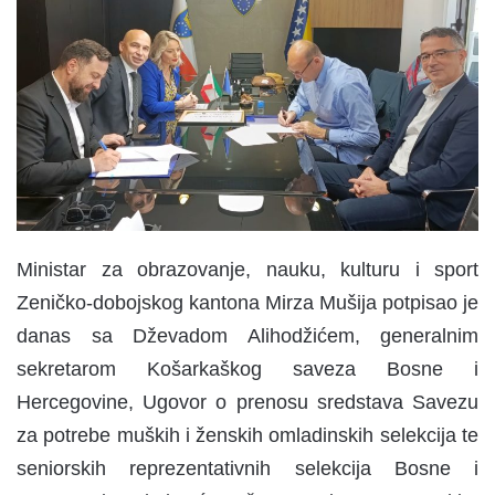
a
n
e
m
a
i
l
Ministar za obrazovanje, nauku, kulturu i sport
Zeničko-dobojskog kantona Mirza Mušija potpisao je
danas sa Dževadom Alihodžićem, generalnim
sekretarom Košarkaškog saveza Bosne i
Hercegovine, Ugovor o prenosu sredstava Savezu
za potrebe muških i ženskih omladinskih selekcija te
seniorskih reprezentativnih selekcija Bosne i