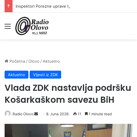
Inspektori Porezne uprave FBiH na području ZDK izvršili 24 inspekcijska nadzora
Meni
Početna
/
Olovo
/
Aktuelno
Aktuelno
Vijesti iz ZDK
Vlada ZDK nastavlja podršku
Košarkaškom savezu BiH
Radio Olovo
S
8. Juna 2026.
11
1 minute read
e
n
d