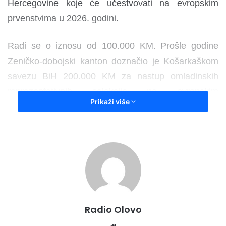
Hercegovine koje će učestvovati na evropskim
prvenstvima u 2026. godini.
Radi se o iznosu od 100.000 KM. Prošle godine
Zeničko-dobojski kanton doznačio je Košarkaškom
savezu BiH 200.000 KM za nastup omladinskih
reprezentativnih selekcija na evropskim
Prikaži više
prvenstvima.
Premijer Zeničko-dobojskog kantona Nezir Pivić
rekao je da Vlada ZDK kontinuirano ulaže u sport,
prepoznajući njegov značaj za razvoj mladih i
promociju Bosne i Hercegovine na međunarodnoj
sceni.
Radio Olovo
– Naši sportisti i reprezentativne selekcije najbolji su