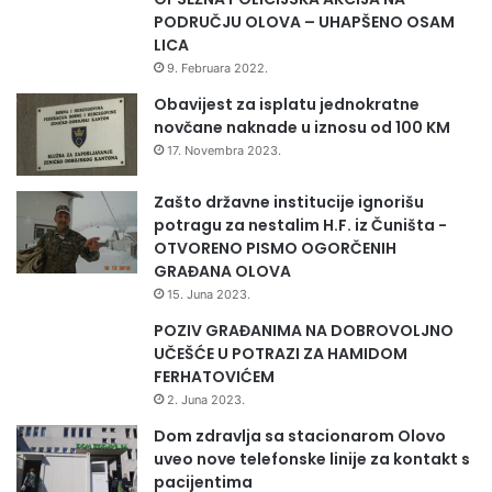
PODRUČJU OLOVA – UHAPŠENO OSAM
LICA
9. Februara 2022.
Obavijest za isplatu jednokratne
novčane naknade u iznosu od 100 KM
17. Novembra 2023.
Zašto državne institucije ignorišu
potragu za nestalim H.F. iz Čuništa -
OTVORENO PISMO OGORČENIH
GRAĐANA OLOVA
15. Juna 2023.
POZIV GRAĐANIMA NA DOBROVOLJNO
UČEŠĆE U POTRAZI ZA HAMIDOM
FERHATOVIĆEM
2. Juna 2023.
Dom zdravlja sa stacionarom Olovo
uveo nove telefonske linije za kontakt s
pacijentima