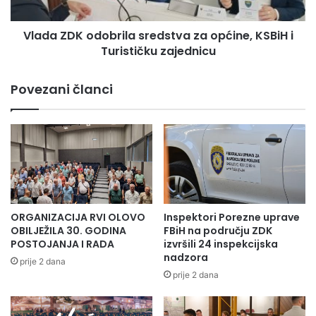
a
K
n
o
a
Vlada ZDK odobrila sredstva za općine, KSBiH i
d
k
Turističku zajednicu
o
p
b
o
r
Povezani članci
v
i
o
l
d
a
o
s
m
r
o
e
r
d
g
s
a
t
– Ponosni smo što možemo pomoći
ORGANIZACIJA RVI OLOVO
Inspektori Porezne uprave
n
v
OBILJEŽILA 30. GODINA
FBiH na području ZDK
reprezentativnim selekcijama Bosne i Hercegovine.
i
a
POSTOJANJA I RADA
izvršili 24 inspekcijska
z
nadzora
Ova sredstva doprinijet će kvalitetnijim pripremama i
z
prije 2 dana
a
a
prije 2 dana
nastupima naših košarkašica i košarkaša na
c
o
evropskim prvenstvima. Ulaganje u sport nije trošak
i
p
j
ć