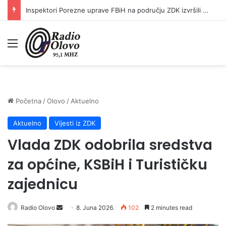
Inspektori Porezne uprave FBiH na području ZDK izvršili 24 inspekcijska nadzora
Meni
Početna
/
Olovo
/
Aktuelno
Aktuelno
Vijesti iz ZDK
Vlada ZDK odobrila sredstva
za općine, KSBiH i Turističku
zajednicu
Radio Olovo
S
8. Juna 2026.
102
2 minutes read
e