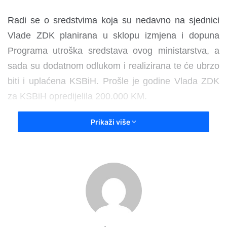
Radi se o sredstvima koja su nedavno na sjednici
Vlade ZDK planirana u sklopu izmjena i dopuna
Programa utroška sredstava ovog ministarstva, a
sada su dodatnom odlukom i realizirana te će ubrzo
biti i uplaćena KSBiH. Prošle je godine Vlada ZDK
za KSBiH opredijelila 200.000 KM.
Prikaži više
– Usvojene su i odluke o odobravanju sredstava i
svrhu finansiranja kapitalnih projekata – općini
Olovo 400.000 KM, Maglaju 100.000 KM i Varešu
45.000 KM. Za kulturne manifestacije, po osnovu
javnog poziva, izdvojeno je 280.000 KM; za
kulturno-historijske spomenike 100.000 KM te za
omladinske aktivnosti 100.000 KM – kazao je