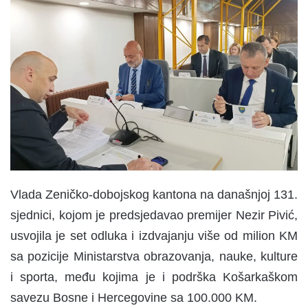
n
d
a
n
e
m
a
i
l
Vlada Zeničko-dobojskog kantona na današnjoj 131.
sjednici, kojom je predsjedavao premijer Nezir Pivić,
usvojila je set odluka i izdvajanju više od milion KM
sa pozicije Ministarstva obrazovanja, nauke, kulture
i sporta, među kojima je i podrška Košarkaškom
savezu Bosne i Hercegovine sa 100.000 KM.