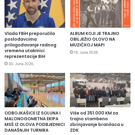
s
t
i
p
e
Vlada FBiH preporučila
ALBUM KOJI JE TRAJNO
n
poslodavcima
OBILJEŽIO OLOVO NA
d
prilagođavanje radnog
MUZIČKOJ MAPI
vremena utakmici
i
16. Juna 2026.
reprezentacije BiH
s
t
30. Juna 2026.
i
m
a
b
o
r
a
ODBOJKAŠICE IZ SOLUNA I
Više od 351.000 KM za
č
MALONOGOMETNA EKIPA
trajno stambeno
k
MSŠ IZ OLOVA PODBJEDNICI
zbrinjavanje branilaca u
e
DANAŠNJIH TURNIRA
ZDK
p