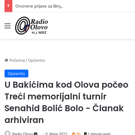
Otvorene prijave za Bingo Festival Fits: Odaberite outfit s omiljenim influencerom i zablistajte na Crvenom tepihu Sarajevo Film Festivala
Meni
Početna
/
Općenito
Općenito
U Bakićima kod Olova počeo
Treći memorijalni turnir
Senahid Bolić Bolo - Članak
arhiviran
Radio Olovo
S
5. Maja 2012.
86
1 minute read