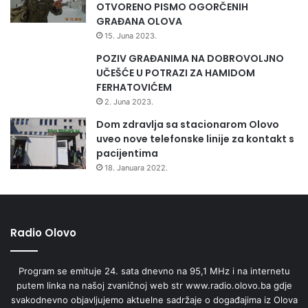
OTVORENO PISMO OGORČENIH
GRAĐANA OLOVA
15. Juna 2023.
POZIV GRAĐANIMA NA DOBROVOLJNO
UČEŠĆE U POTRAZI ZA HAMIDOM
FERHATOVIĆEM
2. Juna 2023.
Dom zdravlja sa stacionarom Olovo
uveo nove telefonske linije za kontakt s
pacijentima
18. Januara 2022.
Radio Olovo
Program se emituje 24. sata dnevno na 95,1 MHz i na internetu
putem linka na našoj zvaničnoj web str www.radio.olovo.ba gdje
svakodnevno objavljujemo aktuelne sadržaje o događajima iz Olova