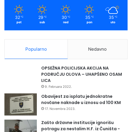
k
a
m
32
29
30
35
35
℃
℃
℃
℃
℃
pet
sub
ned
pon
uto
Popularno
Nedavno
OPSEŽNA POLICIJSKA AKCIJA NA
PODRUČJU OLOVA – UHAPŠENO OSAM
LICA
9. Februara 2022.
Obavijest za isplatu jednokratne
novčane naknade u iznosu od 100 KM
17. Novembra 2023.
Zašto državne institucije ignorišu
potragu za nestalim H.F. iz Čuništa -