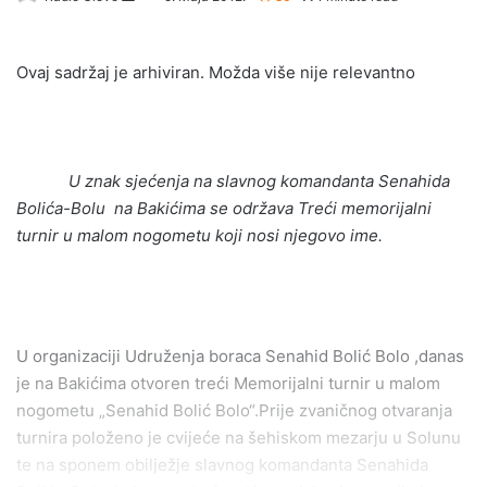
e
n
Ovaj sadržaj je arhiviran. Možda više nije relevantno
d
a
n
e
U znak sjećenja na slavnog komandanta Senahida
m
a
Bolića-Bolu na Bakićima se održava Treći memorijalni
i
turnir u malom nogometu koji nosi njegovo ime.
l
U organizaciji Udruženja boraca Senahid Bolić Bolo ,danas
je na Bakićima otvoren treći Memorijalni turnir u malom
nogometu „Senahid Bolić Bolo“.Prije zvaničnog otvaranja
turnira položeno je cvijeće na šehiskom mezarju u Solunu
te na sponem obilježje slavnog komandanta Senahida