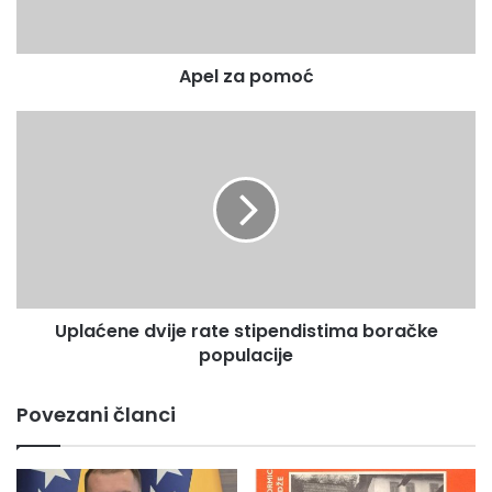
p
o
m
Apel za pomoć
o
ć
U
p
l
a
ć
e
n
e
d
Uplaćene dvije rate stipendistima boračke
v
populacije
i
j
e
Povezani članci
r
a
t
e