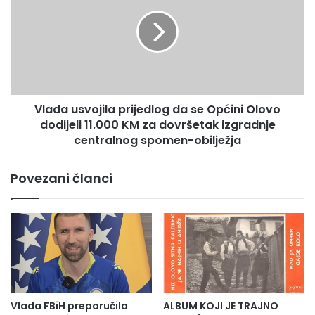
v
a
a
d
ć
a
e
u
s
s
e
v
m
o
Vlada usvojila prijedlog da se Općini Olovo
o
j
ć
dodijeli 11.000 KM za dovršetak izgradnje
i
i
l
centralnog spomen-obilježja
l
a
i
p
Povezani članci
j
r
e
i
č
j
i
e
t
d
i
l
u
o
S
g
a
d
Vlada FBiH preporučila
ALBUM KOJI JE TRAJNO
r
a