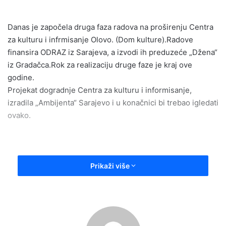
n
d
Danas je započela druga faza radova na proširenju Centra
a
za kulturu i infrmisanje Olovo. (Dom kulture).Radove
n
e
finansira ODRAZ iz Sarajeva, a izvodi ih preduzeće „Džena“
m
iz Gradačca.Rok za realizaciju druge faze je kraj ove
a
godine.
i
Projekat dogradnje Centra za kulturu i informisanje,
l
izradila „Ambijenta“ Sarajevo i u konačnici bi trebao igledati
ovako.
Prikaži više