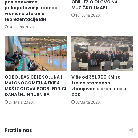
poslodavcima
OBILJEŽIO OLOVO NA
a
s
prilagođavanje radnog
MUZIČKOJ MAPI
j
e
vremena utakmici
16. Juna 2026.
reprezentacije BiH
e
O
v
p
30. Juna 2026.
u
ć
i
n
i
O
l
o
ODBOJKAŠICE IZ SOLUNA I
Više od 351.000 KM za
v
MALONOGOMETNA EKIPA
trajno stambeno
o
MSŠ IZ OLOVA PODBJEDNICI
zbrinjavanje branilaca u
d
DANAŠNJIH TURNIRA
ZDK
o
21. Maja 2026.
3. Marta 2026.
d
i
j
e
l
Pratite nas
i