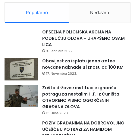
g
r
Popularno
Nedavno
a
d
n
OPSEŽNA POLICIJSKA AKCIJA NA
j
PODRUČJU OLOVA – UHAPŠENO OSAM
e
LICA
c
9. Februara 2022.
e
n
Obavijest za isplatu jednokratne
t
novčane naknade u iznosu od 100 KM
r
17. Novembra 2023.
a
l
Zašto državne institucije ignorišu
n
potragu za nestalim H.F. iz Čuništa -
o
OTVORENO PISMO OGORČENIH
g
GRAĐANA OLOVA
s
15. Juna 2023.
p
o
POZIV GRAĐANIMA NA DOBROVOLJNO
m
UČEŠĆE U POTRAZI ZA HAMIDOM
e