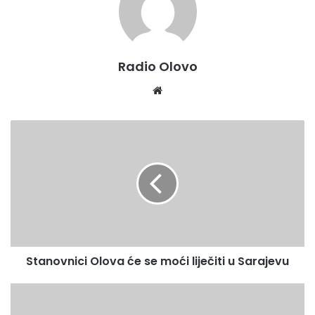
Radio Olovo
We
bsi
te
S
t
a
n
o
v
n
i
c
Stanovnici Olova će se moći liječiti u Sarajevu
i
O
l
V
o
l