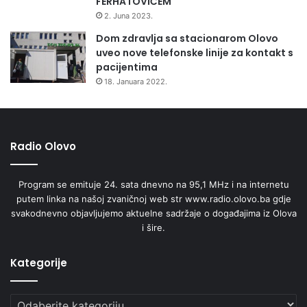
FERHATOVIĆEM
n
2. Juna 2023.
-
Dom zdravlja sa stacionarom Olovo
o
uveo nove telefonske linije za kontakt s
b
pacijentima
i
18. Januara 2022.
l
j
e
ž
j
Radio Olovo
a
Program se emituje 24. sata dnevno na 95,1 MHz i na internetu
putem linka na našoj zvaničnoj web str www.radio.olovo.ba gdje
svakodnevno objavljujemo aktuelne sadržaje o događajima iz Olova
i šire.
Kategorije
Kategorije