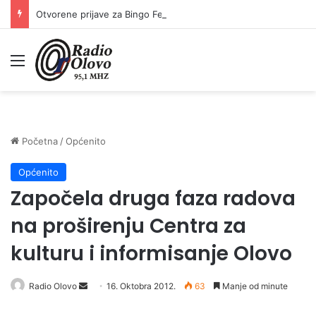
Otvorene prijave za Bingo Festival Fits: Odaberite outfit s omiljenim influencerom i zablistajte na Crvenom tepihu Sarajevo Film Festivala
Meni
Početna
/
Općenito
Općenito
Započela druga faza radova
na proširenju Centra za
kulturu i informisanje Olovo
Radio Olovo
S
16. Oktobra 2012.
63
Manje od minute
e