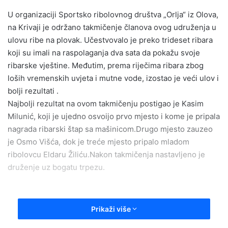
n
U organizaciji Sportsko ribolovnog društva „Orlja“ iz Olova,
d
na Krivaji je održano takmičenje članova ovog udruženja u
a
ulovu ribe na plovak. Učestvovalo je preko trideset ribara
n
e
koji su imali na raspolaganja dva sata da pokažu svoje
m
ribarske vještine. Međutim, prema riječima ribara zbog
a
loših vremenskih uvjeta i mutne vode, izostao je veći ulov i
i
bolji rezultati .
l
Najbolji rezultat na ovom takmičenju postigao je Kasim
Milunić, koji je ujedno osvoijo prvo mjesto i kome je pripala
nagrada ribarski štap sa mašinicom.Drugo mjesto zauzeo
je Osmo Višća, dok je treće mjesto pripalo mladom
ribolovcu Eldaru Žiliću.Nakon takmičenja nastavljeno je
druženje uz bogatu trpezu.
Prikaži više