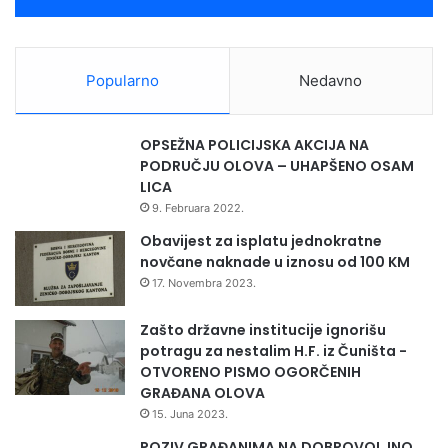
Popularno
Nedavno
OPSEŽNA POLICIJSKA AKCIJA NA
PODRUČJU OLOVA – UHAPŠENO OSAM
LICA
9. Februara 2022.
Obavijest za isplatu jednokratne
novčane naknade u iznosu od 100 KM
17. Novembra 2023.
Zašto državne institucije ignorišu
potragu za nestalim H.F. iz Čuništa -
OTVORENO PISMO OGORČENIH
GRAĐANA OLOVA
15. Juna 2023.
POZIV GRAĐANIMA NA DOBROVOLJNO