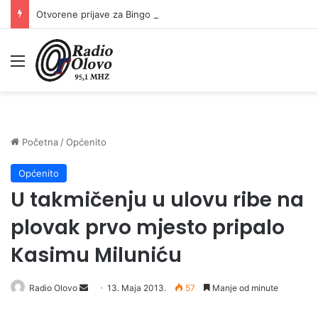
Otvorene prijave za Bingo Festival Fits: Odaberite outfit s omiljenim influencerom i zablistajte na Crvenom tepihu Sarajevo Film Festivala
Meni
Početna
/
Općenito
Općenito
U takmičenju u ulovu ribe na
plovak prvo mjesto pripalo
Kasimu Miluniću
Radio Olovo
S
13. Maja 2013.
57
Manje od minute
e