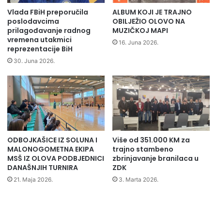
i
p
Vlada FBiH preporučila
ALBUM KOJI JE TRAJNO
j
l
poslodavcima
OBILJEŽIO OLOVO NA
e
a
prilagođavanje radnog
MUZIČKOJ MAPI
vremena utakmici
č
n
16. Juna 2026.
reprezentacije BiH
i
u
š
p
30. Juna 2026.
ć
o
e
s
n
j
j
e
a
t
i
O
ODBOJKAŠICE IZ SOLUNA I
Više od 351.000 KM za
l
MALONOGOMETNA EKIPA
trajno stambeno
o
MSŠ IZ OLOVA PODBJEDNICI
zbrinjavanje branilaca u
v
DANAŠNJIH TURNIRA
ZDK
u
21. Maja 2026.
3. Marta 2026.