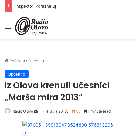
Inspektori Porezne uprave FBiH na području ZDK izvršili 24 inspekcijska nadzora
Meni
Početna
/
Općenito
Općenito
Iz Olova krenuli učesnici
„Marša mira 2013“
Radio Olovo
S
4. Jula 2013.
58
1 minute read
e
n
d