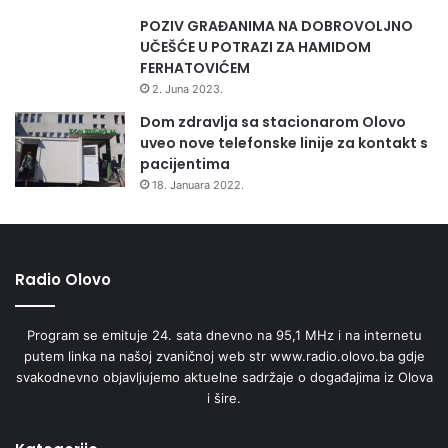
d
n
POZIV GRAĐANIMA NA DOBROVOLJNO
o
UČEŠĆE U POTRAZI ZA HAMIDOM
d
FERHATOVIĆEM
r
2. Juna 2023.
u
Dom zdravlja sa stacionarom Olovo
š
uveo nove telefonske linije za kontakt s
t
pacijentima
v
18. Januara 2022.
o
Š
u
m
a
Radio Olovo
r
s
Program se emituje 24. sata dnevno na 95,1 MHz i na internetu
t
putem linka na našoj zvaničnoj web str www.radio.olovo.ba gdje
v
svakodnevno objavljujemo aktuelne sadržaje o događajima iz Olova
o
i šire.
V
a
r