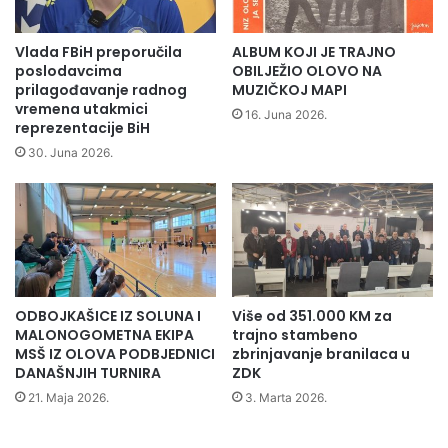
h
d
o
o
m
n
Vlada FBiH preporučila
ALBUM KOJI JE TRAJNO
i
poslodavcima
OBILJEŽIO OLOVO NA
j
prilagođavanje radnog
MUZIČKOJ MAPI
e
vremena utakmici
16. Juna 2026.
reprezentacije BiH
l
i
30. Juna 2026.
o
d
l
u
k
u
o
ODBOJKAŠICE IZ SOLUNA I
Više od 351.000 KM za
o
MALONOGOMETNA EKIPA
trajno stambeno
s
MSŠ IZ OLOVA PODBJEDNICI
zbrinjavanje branilaca u
n
DANAŠNJIH TURNIRA
ZDK
i
21. Maja 2026.
3. Marta 2026.
v
a
n