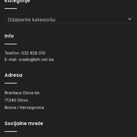
Kategorije
e
š
Kategorije
i
O
l
Info
o
v
o
Telefon: 032 828 010
“
E-mail: oradio@bih.net.ba
.
Adresa
Branilaca Olova bb
71340 Olovo
Bosna i Hercegovina
Socijalne mreže