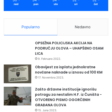
e
ned
pon
uto
sri
čet
d
u
z
e
Popularno
Nedavno
ć
a
„
OPSEŽNA POLICIJSKA AKCIJA NA
Š
PODRUČJU OLOVA – UHAPŠENO OSAM
u
LICA
m
9. Februara 2022.
s
k
Obavijest za isplatu jednokratne
o
novčane naknade u iznosu od 100 KM
-
17. Novembra 2023.
p
r
Zašto državne institucije ignorišu
i
potragu za nestalim H.F. iz Čuništa -
v
OTVORENO PISMO OGORČENIH
r
GRAĐANA OLOVA
e
15. Juna 2023.