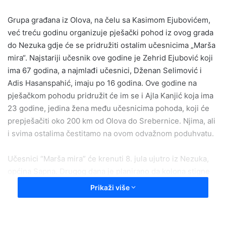
a
Grupa građana iz Olova, na čelu sa Kasimom Ejubovićem,
n
e
već treću godinu organizuje pješački pohod iz ovog grada
m
do Nezuka gdje će se pridružiti ostalim učesnicima „Marša
a
mira“. Najstariji učesnik ove godine je Zehrid Ejubović koji
i
ima 67 godina, a najmlađi učesnici, Dženan Selimović i
l
Adis Hasanspahić, imaju po 16 godina. Ove godine na
pješačkom pohodu pridružit će im se i Ajla Kanjić koja ima
23 godine, jedina žena među učesnicima pohoda, koji će
prepješačiti oko 200 km od Olova do Srebernice. Njima, ali
i svima ostalima čestitamo na ovom odvažnom poduhvatu.
Učesnici “Marša mira” će krenuti 8. jula ujutro iz Nezuka,
općina Sapna. Drugog dana je planirano da kolona stigne
do sela Mravinjci, općina Bratunac, a treći dan u Donje
Prikaži više
Potočare. Učesnici po završetku Marša imaju priliku
prisustvovati komemoraciji i učestvovati u obavljanju
dženaze-namaza i ukopu identificiranih žrtava genocida,