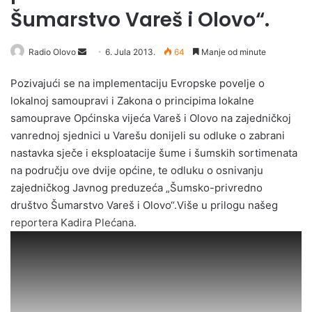
Šumarstvo Vareš i Olovo“.
Radio Olovo
S
6. Jula 2013.
64
Manje od minute
e
Pozivajući se na implementaciju Evropske povelje o
n
lokalnoj samoupravi i Zakona o principima lokalne
d
samouprave Općinska vijeća Vareš i Olovo na zajedničkoj
a
vanrednoj sjednici u Varešu donijeli su odluke o zabrani
n
nastavka sječe i eksploatacije šume i šumskih sortimenata
e
na području ove dvije općine, te odluku o osnivanju
m
a
zajedničkog Javnog preduzeća „Šumsko-privredno
i
društvo Šumarstvo Vareš i Olovo“.Više u prilogu našeg
l
reportera Kadira Plećana.