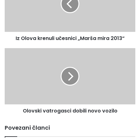
o
v
a
k
r
Iz Olova krenuli učesnici „Marša mira 2013“
e
n
u
O
l
l
i
o
u
v
č
s
e
k
s
i
n
v
i
a
Olovski vatrogasci dobili novo vozilo
c
t
i
r
„
o
Povezani članci
M
g
a
a