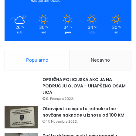
Rastjerani oblaci
k
a
m
26
30
34
34
30
℃
℃
℃
℃
℃
sub
ned
pon
uto
sri
Popularno
Nedavno
OPSEŽNA POLICIJSKA AKCIJA NA
PODRUČJU OLOVA – UHAPŠENO OSAM
LICA
9. Februara 2022.
Obavijest za isplatu jednokratne
novčane naknade u iznosu od 100 KM
17. Novembra 2023.
Zašto državne institucije ignorišu