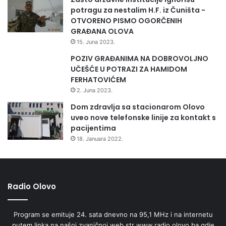
potragu za nestalim H.F. iz Čuništa -
OTVORENO PISMO OGORČENIH
GRAĐANA OLOVA
15. Juna 2023.
POZIV GRAĐANIMA NA DOBROVOLJNO
UČEŠĆE U POTRAZI ZA HAMIDOM
FERHATOVIĆEM
2. Juna 2023.
Dom zdravlja sa stacionarom Olovo
uveo nove telefonske linije za kontakt s
pacijentima
18. Januara 2022.
Radio Olovo
Program se emituje 24. sata dnevno na 95,1 MHz i na internetu
putem linka na našoj zvaničnoj web str www.radio.olovo.ba gdje