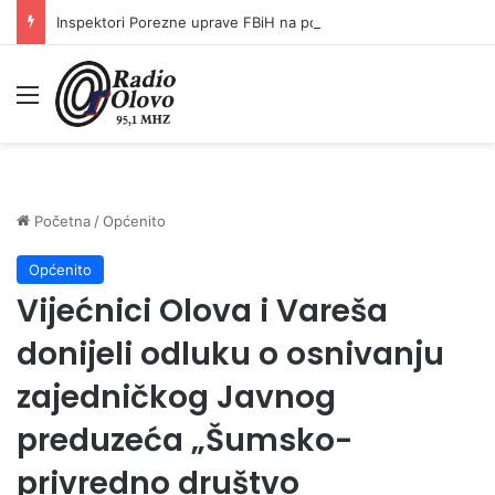
Inspektori Porezne uprave FBiH na području ZDK izvršili 24 inspekcijska nadzora
Meni
Početna
/
Općenito
Općenito
Vijećnici Olova i Vareša
donijeli odluku o osnivanju
zajedničkog Javnog
preduzeća „Šumsko-
privredno društvo