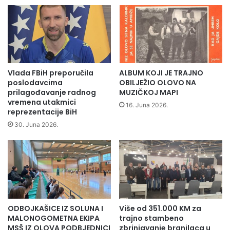
r
s
š
c
a
i
m
d
i
o
r
b
a
i
Vlada FBiH preporučila
ALBUM KOJI JE TRAJNO
2
l
poslodavcima
OBILJEŽIO OLOVO NA
0
i
prilagođavanje radnog
MUZIČKOJ MAPI
vremena utakmici
1
n
16. Juna 2026.
reprezentacije BiH
3
o
“
v
30. Juna 2026.
o
v
o
z
i
l
o
ODBOJKAŠICE IZ SOLUNA I
Više od 351.000 KM za
MALONOGOMETNA EKIPA
trajno stambeno
MSŠ IZ OLOVA PODBJEDNICI
zbrinjavanje branilaca u