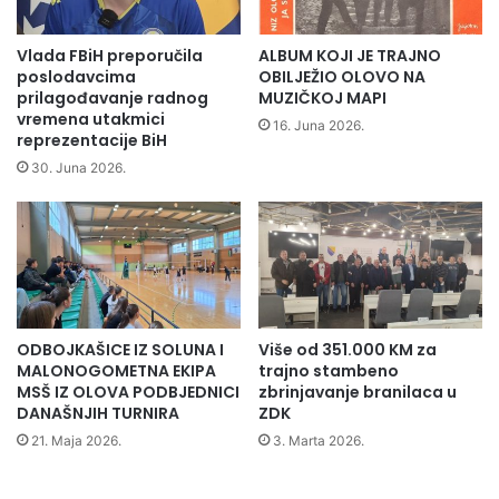
l
i
s
Vlada FBiH preporučila
ALBUM KOJI JE TRAJNO
o
poslodavcima
OBILJEŽIO OLOVO NA
l
prilagođavanje radnog
MUZIČKOJ MAPI
vremena utakmici
i
16. Juna 2026.
reprezentacije BiH
d
a
30. Juna 2026.
r
n
o
s
t
n
a
ODBOJKAŠICE IZ SOLUNA I
Više od 351.000 KM za
d
MALONOGOMETNA EKIPA
trajno stambeno
j
MSŠ IZ OLOVA PODBJEDNICI
zbrinjavanje branilaca u
e
DANAŠNJIH TURNIRA
ZDK
l
21. Maja 2026.
3. Marta 2026.
u