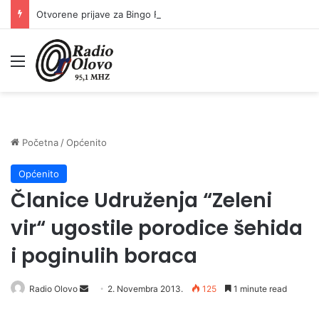
Otvorene prijave za Bingo Festival Fits: Odaberite outfit s omiljenim influencerom i zablistajte na Crvenom tepihu Sarajevo Film Festivala
Meni
Početna
/
Općenito
Općenito
Članice Udruženja “Zeleni
vir“ ugostile porodice šehida
i poginulih boraca
Radio Olovo
S
2. Novembra 2013.
125
1 minute read
e