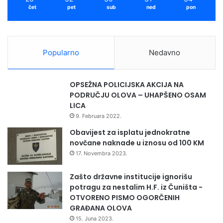
čet
pet
sub
ned
pon
Popularno
Nedavno
OPSEŽNA POLICIJSKA AKCIJA NA
PODRUČJU OLOVA – UHAPŠENO OSAM
LICA
9. Februara 2022.
Obavijest za isplatu jednokratne
novčane naknade u iznosu od 100 KM
17. Novembra 2023.
Zašto državne institucije ignorišu
potragu za nestalim H.F. iz Čuništa -
OTVORENO PISMO OGORČENIH
GRAĐANA OLOVA
15. Juna 2023.