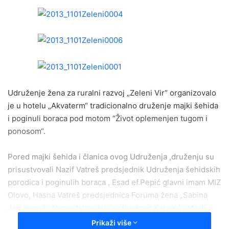
n
d
a
n
e
m
a
i
Udruženje žena za ruralni razvoj „Zeleni Vir“ organizovalo
l
je u hotelu „Akvaterm“ tradicionalno druženje majki šehida
i poginuli boraca pod motom “Život oplemenjen tugom i
ponosom“.
Pored majki šehida i članica ovog Udruženja ,druženju su
prisustvovali Nazif Vatreš predsjednik Udruženja šehidskih
porodica i poginulih boraca , Esad ef.Pepić glavni imam MIZ
Olovo, Hasna Vatreš predsjednica Foruma žena „Sabina
Jamaković“, te predstavnici Općine Imer Karagić i Merisa
Kaljanac.
Prikaži više