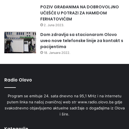
POZIV GRAĐANIMA NA DOBROVOLJNO
UČEŠĆE U POTRAZI ZA HAMIDOM
FERHATOVIĆEM
2. Juna 2023.
Dom zdravlja sa stacionarom Olovo
uveo nove telefonske linije za kontakt s
pacijentima
18. Januara 2022.
Radio Olovo
Program se emituje 24. sata dnevno na 95,1 MHz i na internetu
putem linka na našoj zvaničnoj web str www.radio.olovo.ba gdje
svakodnevno objavljujemo aktuelne sadržaje o događajima iz Olova
i šire.
Kategorije