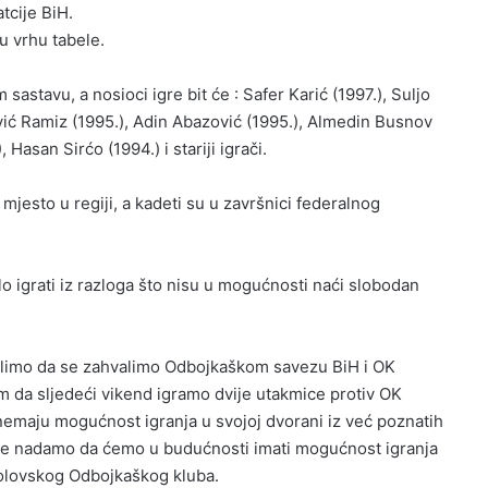
tcije BiH.
u vrhu tabele.
stavu, a nosioci igre bit će : Safer Karić (1997.), Suljo
vić Ramiz (1995.), Adin Abazović (1995.), Almedin Busnov
Hasan Sirćo (1994.) i stariji igrači.
jesto u regiji, a kadeti su u završnici federalnog
o igrati iz razloga što nisu u mogućnosti naći slobodan
elimo da se zahvalimo Odbojkaškom savezu BiH i OK
nam da sljedeći vikend igramo dvije utakmice protiv OK
e nemaju mogućnost igranja u svojoj dvorani iz već poznatih
lje nadamo da ćemo u budućnosti imati mogućnost igranja
 olovskog Odbojkaškog kluba.