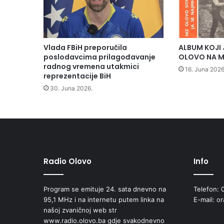
s
j
e
k
u
Vlada FBiH preporučila
ALBUM KOJI 
d
poslodavcima prilagođavanje
OLOVO NA M
o
radnog vremena utakmici
16. Juna 2026
3
reprezentacije BiH
0
30. Juna 2026.
0
K
M
m
a
n
j
Radio Olovo
Info
e
u
Program se emituje 24. sata dnevno na
Telefon: 
o
95,1 MHz i na internetu putem linka na
E-mail: o
d
našoj zvaničnoj web str
n
www.radio.olovo.ba gdje svakodnevno
o