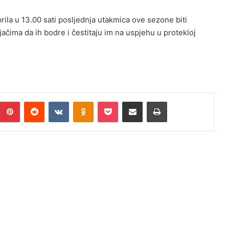
rila u 13.00 sati posljednja utakmica ove sezone biti
jačima da ih bodre i čestitaju im na uspjehu u protekloj
Pinterest
Reddit
VKontakte
Odnoklassniki
Pocket
Podijeli putem Emaila
Print