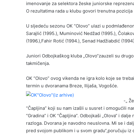
imenovanje za selektora žeske juniorske reprezena
O rezultatima rada u klubu govori trenutna pozicija 
U sljedeću sezonu OK “Olovo” ulazi u podmlađenom sa
Sarajlić (1995.), Muminović Nedžad (1995.), Čolako
(1996.),Fahir Rotić (1994.), Senad Hadžiabdić (1994), 
Juniori Odbojkaškog kluba „Olovo“zauzeli su drugo m
takmičenja.
OK “Olovo” ovog vikenda ne igra kolo koje se trebal
termin u dvoranama Breze, Ilijaša, Vogošće.
-„ Ž
“Čapljina” koji su nam izašli u susret i omogućili 
“Gradina” i OK “Čapljina”. Odbojkaši „Olova“ i dalj
razloga. Dvorana je navodno neuslovna. Mi se i da
pred svojom publikom i u svom gradu“,poručuju iz