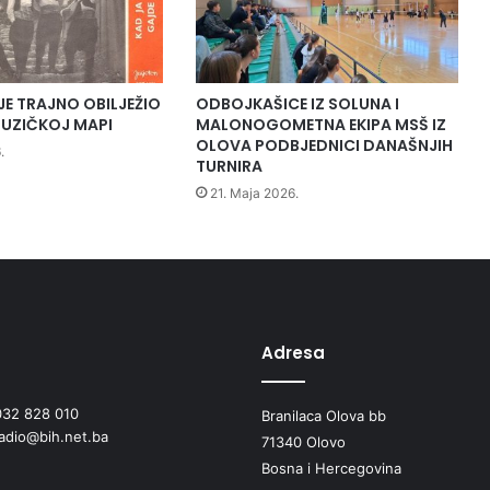
o
v
u
JE TRAJNO OBILJEŽIO
ODBOJKAŠICE IZ SOLUNA I
UZIČKOJ MAPI
MALONOGOMETNA EKIPA MSŠ IZ
OLOVA PODBJEDNICI DANAŠNJIH
.
TURNIRA
21. Maja 2026.
Adresa
032 828 010
Branilaca Olova bb
radio@bih.net.ba
71340 Olovo
Bosna i Hercegovina