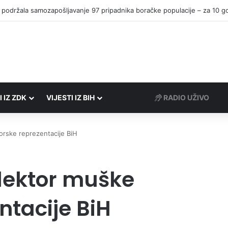
I IZ ZDK
VIJESTI IZ BIH
RADIO UŽIVO
iorske reprezentacije BiH
elektor muške
ntacije BiH