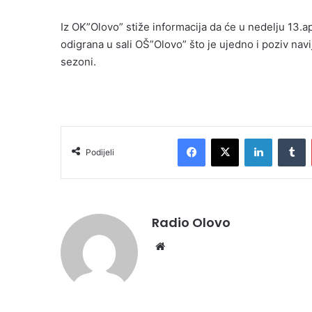
Iz OK”Olovo” stiže informacija da će u nedelju 13.ap
odigrana u sali OŠ”Olovo” što je ujedno i poziv navi
sezoni.
Facebook
X
LinkedIn
Tumblr
Podijeli
Radio Olovo
We
bsi
te