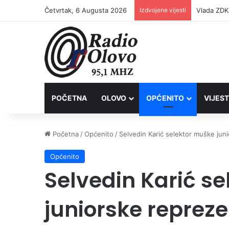
Četvrtak, 6 Augusta 2026
Izdvojene vijesti
POČETNA
OLOVO
OPĆENITO
VIJEST
Početna
/
Općenito
/
Selvedin Karić selektor muške jun
Općenito
Selvedin Karić s
juniorske repreze