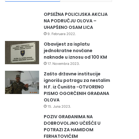
OPSEŽNA POLICIJSKA AKCIJA
NA PODRUČJU OLOVA –
UHAPŠENO OSAM LICA
9. Februara 2022.
Obavijest za isplatu
jednokratne novčane
naknade u iznosu od 100 KM
17. Novembra 2023.
Zašto državne institucije
ignorišu potragu za nestalim
H.F. iz Čuništa -OTVORENO
PISMO OGORČENIH GRAĐANA
OLOVA
15. Juna 2023.
POZIV GRAĐANIMA NA
DOBROVOLJNO UČEŠĆE U
POTRAZI ZA HAMIDOM
FERHATOVIĆEM