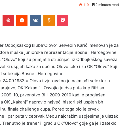
119
2 minutes read
Tumblr
Pinterest
Reddit
VKontakte
Odnoklassniki
Pocket
er Odbojkaškog kluba“Olovo“ Selvedin Karić imenovan je za
ktora muške juniorske reprezentacije Bosne i Hercegovine.
“Olovo” koji su primjetili stručnjaci iz Odbojkaškog saveza
eliki uspjeh kako za općinu Olovo tako i za OK “Olovo” koji
od selekcija Bosne i Hercegovine.
n 24.09.1983.u Olovu i vjerovatno je najmlađi selektor u
arajevo, OK“Kakanj“ . Osvojio je dva puta kup BiH sa
 2009-10, prvenstvo BiH 2009-2010 kad je proglašen
a OK „Kakanj“ napravio najveći historijski uspjeh bh
inu finala challenge cupa. Pored toga bio je prvak
ne i par puta viceprvak.Među najdražim uspjesima je ulazak
Trenutno je trener i igrač u OK“Olovo“ gdje ga je i zateklo