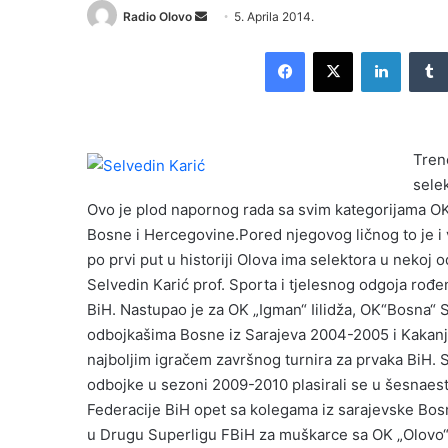
Radio Olovo
S
5. Aprila 2014.
e
Facebook
X
LinkedIn
n
d
a
n
Tren
e
sele
m
Ovo je plod napornog rada sa svim kategorijama OK 
a
i
Bosne i Hercegovine.Pored njegovog ličnog to je i v
l
po prvi put u historiji Olova ima selektora u nekoj 
Selvedin Karić prof. Sporta i tjelesnog odgoja rođe
BiH. Nastupao je za OK „Igman“ Iilidža, OK“Bosna“ S
odbojkašima Bosne iz Sarajeva 2004-2005 i Kakanj
najboljim igračem završnog turnira za prvaka BiH. S
odbojke u sezoni 2009-2010 plasirali se u šesnaest
Federacije BiH opet sa kolegama iz sarajevske Bos
u Drugu Superligu FBiH za muškarce sa OK „Olovo“. 