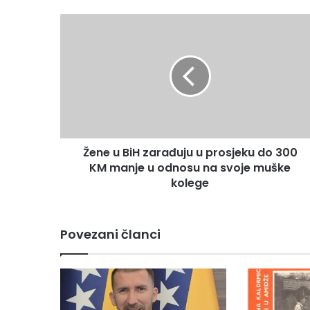
Ž
e
n
e
u
B
i
H
z
Žene u BiH zarađuju u prosjeku do 300
a
KM manje u odnosu na svoje muške
r
a
kolege
đ
u
j
Povezani članci
u
u
p
r
o