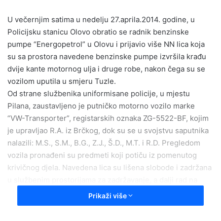
a
U večernjim satima u nedelju 27.aprila.2014. godine, u
n
e
Policijsku stanicu Olovo obratio se radnik benzinske
m
pumpe “Energopetrol” u Olovu i prijavio više NN lica koja
a
su sa prostora navedene benzinske pumpe izvršila krađu
i
dvije kante motornog ulja i druge robe, nakon čega su se
l
vozilom uputila u smjeru Tuzle.
Od strane službenika uniformisane policije, u mjestu
Pilana, zaustavljeno je putničko motorno vozilo marke
“VW-Transporter”, registarskih oznaka ZG-5522-BF, kojim
je upravljao R.A. iz Brčkog, dok su se u svojstvu saputnika
nalazili: M.S., S.M., B.G., Z.J., Š.D., M.T. i R.D. Pregledom
vozila pronađeni su predmeti koji potiču iz pomenutog
krivičnog djela. Navedena lica su lišena slobode i zadržana
u službenim prostorijama za zadržavanje, a dalji rad na
dokumentovanju navedenog krivičnog djela nastavili su
Prikaži više
istražitelji Policijske stanice Olovo.