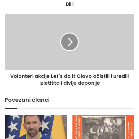
BiH
m
n
a
V
j
o
p
l
o
o
ž
n
e
t
l
e
j
r
n
i
i
Volonteri akcije Let's do it Olovo očistili i uredili
a
j
izletišta i divlje deponije
k
i
c
p
i
Povezani članci
o
j
s
e
l
L
o
e
d
t
a
'