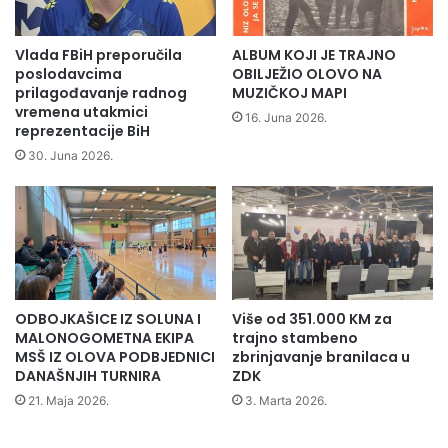
v
s
a
d
c
o
Vlada FBiH preporučila
ALBUM KOJI JE TRAJNO
2
i
poslodavcima
OBILJEŽIO OLOVO NA
0
t
prilagođavanje radnog
MUZIČKOJ MAPI
1
vremena utakmici
O
16. Juna 2026.
reprezentacije BiH
4
l
.
o
30. Juna 2026.
u
v
B
o
i
o
H
č
i
s
t
ODBOJKAŠICE IZ SOLUNA I
Više od 351.000 KM za
i
MALONOGOMETNA EKIPA
trajno stambeno
l
MSŠ IZ OLOVA PODBJEDNICI
zbrinjavanje branilaca u
i
DANAŠNJIH TURNIRA
ZDK
i
21. Maja 2026.
3. Marta 2026.
u
r
e