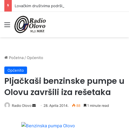
Lovačkim društvima podrška u iznosu od 138.000 KM
Meni
Početna
/
Općenito
Općenito
Pljačkaši benzinske pumpe u
Olovu završili iza rešetaka
Radio Olovo
S
28. Aprila 2014.
88
1 minute read
e
n
d