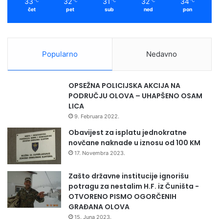
33
32
31
32
34
℃
℃
℃
℃
℃
e
čet
pet
sub
ned
pon
p
o
n
i
Popularno
Nedavno
j
e
OPSEŽNA POLICIJSKA AKCIJA NA
PODRUČJU OLOVA – UHAPŠENO OSAM
LICA
9. Februara 2022.
Obavijest za isplatu jednokratne
novčane naknade u iznosu od 100 KM
17. Novembra 2023.
Zašto državne institucije ignorišu
potragu za nestalim H.F. iz Čuništa -
OTVORENO PISMO OGORČENIH
GRAĐANA OLOVA
15. Juna 2023.