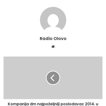
izvor;mupzdk.gov.ba/Radio Olovo
Radio Olovo
We
bsi
te
K
o
m
p
a
n
i
j
a
Kompanija dm najpoželjniji poslodavac 2014. u
d