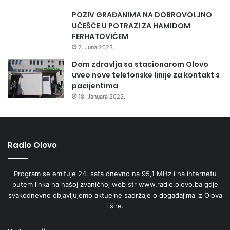
POZIV GRAĐANIMA NA DOBROVOLJNO
UČEŠĆE U POTRAZI ZA HAMIDOM
FERHATOVIĆEM
2. Juna 2023.
Dom zdravlja sa stacionarom Olovo
uveo nove telefonske linije za kontakt s
pacijentima
18. Januara 2022.
Radio Olovo
Program se emituje 24. sata dnevno na 95,1 MHz i na internetu
putem linka na našoj zvaničnoj web str www.radio.olovo.ba gdje
svakodnevno objavljujemo aktuelne sadržaje o događajima iz Olova
i šire.