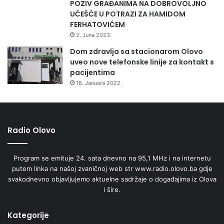
POZIV GRAĐANIMA NA DOBROVOLJNO
UČEŠĆE U POTRAZI ZA HAMIDOM
FERHATOVIĆEM
2. Juna 2023.
Dom zdravlja sa stacionarom Olovo
uveo nove telefonske linije za kontakt s
pacijentima
18. Januara 2022.
Radio Olovo
Program se emituje 24. sata dnevno na 95,1 MHz i na internetu
putem linka na našoj zvaničnoj web str www.radio.olovo.ba gdje
svakodnevno objavljujemo aktuelne sadržaje o događajima iz Olova
i šire.
Kategorije