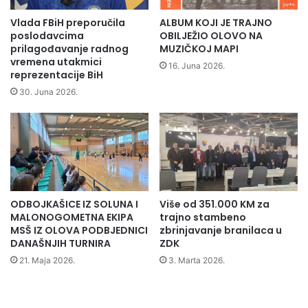
n
e
veterinarske ekipe koje budno prate situaciju na
e
g
Vlada FBiH preporučila
ALBUM KOJI JE TRAJNO
ugroženim područjima. Geološki timovi nadgledaju klizišta,
i
o
poslodavcima
OBILJEŽIO OLOVO NA
z
d
a ugroženom stanovništvu redovno se dostavlja hrana i
prilagođavanje radnog
MUZIČKOJ MAPI
v
vremena utakmici
i
lijekovi. Najavljeno zaprašivanje rizičnih područja protiv
16. Juna 2026.
reprezentacije BiH
o
n
komaraca koje je najavio federalni Zavod za javno
r
e
30. Juna 2026.
zdravstvo odgođeno je do daljnjeg zbog nepovoljnih
i
u
vremenskih uvjeta.
š
O
t
l
a
o
(Press služba KŠ CZ ZDK )
n
v
a
u
p
i
ODBOJKAŠICE IZ SOLUNA I
Više od 351.000 KM za
o
M
MALONOGOMETNA EKIPA
trajno stambeno
d
a
MSŠ IZ OLOVA PODBJEDNICI
zbrinjavanje branilaca u
r
g
DANAŠNJIH TURNIRA
ZDK
u
l
21. Maja 2026.
3. Marta 2026.
č
a
j
j
u
u
o