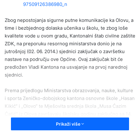
a
n
e
Zbog nepostojanja sigurne putne komunikacije ka Olovu, a
m
time i bezbjednog dolaska učenika u školu, te zbog loše
a
kvalitete vode u ovom gradu, Kantonalni štab civilne zaštite
i
ZDK, na preporuku resornog ministarstva donio je na
l
jutrošnjoj (02. 06. 2014.) sjednici zaključak o završetku
nastave na području ove Općine. Ovaj zaključak bit će
predložen Vladi Kantona na usvajanje na prvoj narednoj
sjednici.
Prema prijedlogu Ministarstva obrazovanja, nauke, kulture
i sporta Zeničko-dobojskog kantona osnovne škole „Hasan
Kikić“ i „Olovo“ te Mješovita srednja škola „Musa Ćazim
Ćatić“ iz Olova završavaju školsku godinu zaključno sa 14.
05. 2014. godine. Isto vrijedi i za osnovne škole „Maglaj“ i
Prikaži više
„Prva osnovna škola“ te za gimnaziju „Edhem Mulabdić“ i
Mješovitu srednju školu u Maglaju. Od škola sa područja