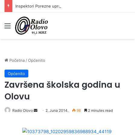
Inspektori Porezne uprave FBiH na području ZDK izvršili 24 inspekcijska nadzora
Meni
Početna
/
Općenito
Općenito
Završena školska godina u
Olovu
Radio Olovo
S
2. Juna 2014.
98
2 minutes read
e
n
d