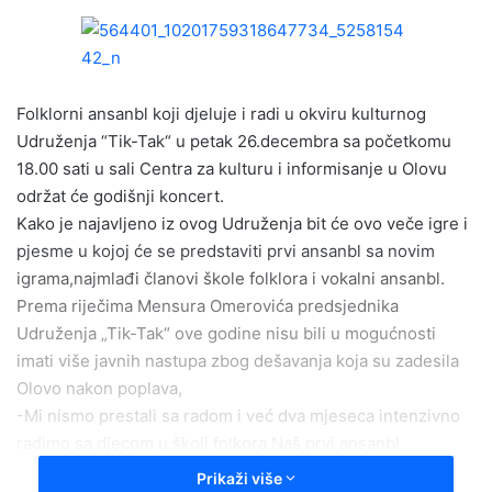
n
d
a
n
e
Folklorni ansanbl koji djeluje i radi u okviru kulturnog
m
Udruženja “Tik-Tak“ u petak 26.decembra sa početkomu
a
18.00 sati u sali Centra za kulturu i informisanje u Olovu
i
održat će godišnji koncert.
l
Kako je najavljeno iz ovog Udruženja bit će ovo veče igre i
pjesme u kojoj će se predstaviti prvi ansanbl sa novim
igrama,najmlađi članovi škole folklora i vokalni ansanbl.
Prema riječima Mensura Omerovića predsjednika
Udruženja „Tik-Tak“ ove godine nisu bili u mogućnosti
imati više javnih nastupa zbog dešavanja koja su zadesila
Olovo nakon poplava,
-Mi nismo prestali sa radom i već dva mjeseca intenzivno
radimo sa djecom u školi folkora.Naš prvi ansanbl
predstavit će se sa novim igrama kao i naši najmlađi
Prikaži više