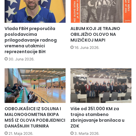
o
j
v
a
u
č
e
s
Vlada FBiH preporučila
ALBUM KOJI JE TRAJNO
t
poslodavcima
OBILJEŽIO OLOVO NA
i
prilagođavanje radnog
MUZIČKOJ MAPI
t
vremena utakmici
16. Juna 2026.
reprezentacije BiH
k
a
30. Juna 2026.
ž
u
p
n
i
k
a
ODBOJKAŠICE IZ SOLUNA I
Više od 351.000 KM za
J
MALONOGOMETNA EKIPA
trajno stambeno
e
MSŠ IZ OLOVA PODBJEDNICI
zbrinjavanje branilaca u
l
DANAŠNJIH TURNIRA
ZDK
a
21. Maja 2026.
3. Marta 2026.
š