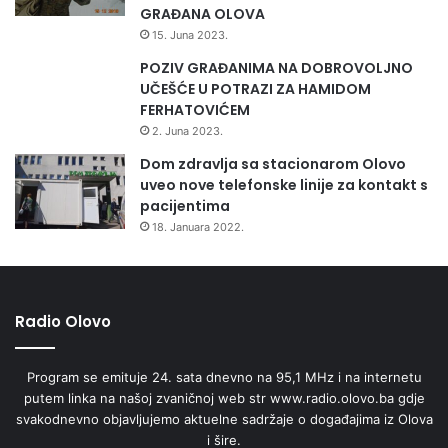
GRAĐANA OLOVA
15. Juna 2023.
POZIV GRAĐANIMA NA DOBROVOLJNO
UČEŠĆE U POTRAZI ZA HAMIDOM
FERHATOVIĆEM
2. Juna 2023.
Dom zdravlja sa stacionarom Olovo
uveo nove telefonske linije za kontakt s
pacijentima
18. Januara 2022.
Radio Olovo
Program se emituje 24. sata dnevno na 95,1 MHz i na internetu
putem linka na našoj zvaničnoj web str www.radio.olovo.ba gdje
svakodnevno objavljujemo aktuelne sadržaje o događajima iz Olova
i šire.