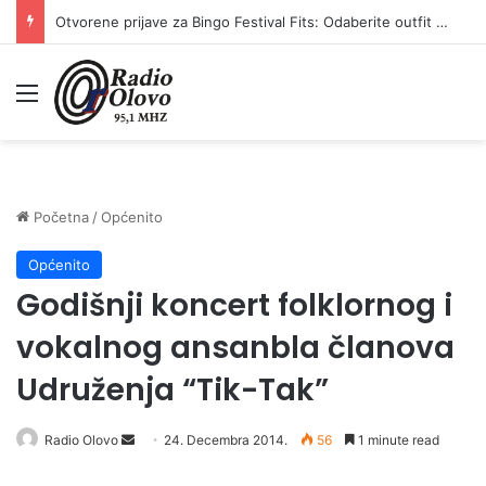
Otvorene prijave za Bingo Festival Fits: Odaberite outfit s omiljenim influencerom i zablistajte na Crvenom tepihu Sarajevo Film Festivala
Meni
Početna
/
Općenito
Općenito
Godišnji koncert folklornog i
vokalnog ansanbla članova
Udruženja “Tik-Tak”
Radio Olovo
S
24. Decembra 2014.
56
1 minute read
e