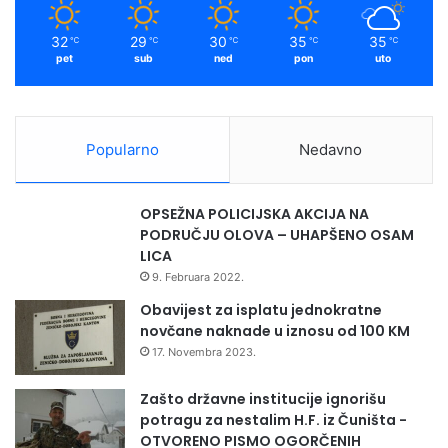
G
m
o
32
29
30
35
35
℃
℃
℃
℃
℃
s
pet
sub
ned
pon
uto
p
i
n
o
Popularno
Nedavno
g
s
v
OPSEŽNA POLICIJSKA AKCIJA NA
e
PODRUČJU OLOVA – UHAPŠENO OSAM
t
LICA
i
9. Februara 2022.
š
t
Obavijest za isplatu jednokratne
a
novčane naknade u iznosu od 100 KM
O
17. Novembra 2023.
l
o
Zašto državne institucije ignorišu
v
potragu za nestalim H.F. iz Čuništa -
o
OTVORENO PISMO OGORČENIH