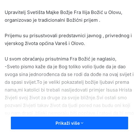
a
Upravitelj Svetišta Majke Božje Fra Ilija Božić u Olovu,
n
e
organizovao je tradicionalni Božićni prijem .
m
a
Prijemu su prisustvovali predstavnici javnog , privrednog i
i
vjerskog života općina Vareš i Olovo.
l
U svom obraćanju prisutnima Fra Božić je naglasio,
-Sveto pismo kaže da je Bog toliko volio ljude da je dao
svoga sina jednorođenca da se rodi da dođe na ovaj svijet i
da spasi svijet.To je veliki pokazatelj božije ljubavi prema
nama,mi katolici bi trebali nasljedovati primjer Isusa Hrista
živjeti svoj život za druge za svoje bližnje.Svi ostali smo
pozvani živjeti takav život da ljudi pored nas budu oni koji
su nam dragi ,bliski nemoraju biti poplave i ratovi da bi smo
mi osjetili potrebu čovjeka pored sebe potrebu
Prikaži više
drugoga.Vrijeme koje je pred nama a to je Božić i Nova
godina je vrijeme lijepih čestitki i druženja ,bilo bi dobro da