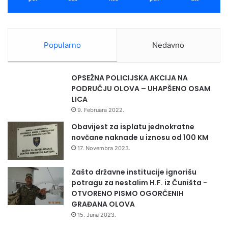
T
a
k
"
Popularno
Nedavno
OPSEŽNA POLICIJSKA AKCIJA NA
PODRUČJU OLOVA – UHAPŠENO OSAM
LICA
9. Februara 2022.
Obavijest za isplatu jednokratne
novčane naknade u iznosu od 100 KM
17. Novembra 2023.
Zašto državne institucije ignorišu
potragu za nestalim H.F. iz Čuništa -
OTVORENO PISMO OGORČENIH
GRAĐANA OLOVA
15. Juna 2023.