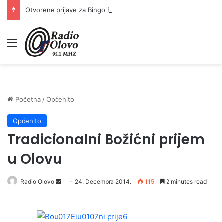
Otvorene prijave za Bingo Festival Fits: Odaberite outfit s omiljenim influencerom i zablistajte na Crvenom tepihu Sarajevo Film Festivala
Meni
Početna
/
Općenito
Općenito
Tradicionalni Božićni prijem
u Olovu
Radio Olovo
S
24. Decembra 2014.
115
2 minutes read
e
n
d