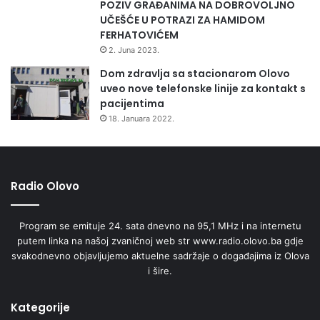
POZIV GRAĐANIMA NA DOBROVOLJNO
UČEŠĆE U POTRAZI ZA HAMIDOM
FERHATOVIĆEM
2. Juna 2023.
Dom zdravlja sa stacionarom Olovo
uveo nove telefonske linije za kontakt s
pacijentima
18. Januara 2022.
Radio Olovo
Program se emituje 24. sata dnevno na 95,1 MHz i na internetu
putem linka na našoj zvaničnoj web str www.radio.olovo.ba gdje
svakodnevno objavljujemo aktuelne sadržaje o događajima iz Olova
i šire.
Kategorije