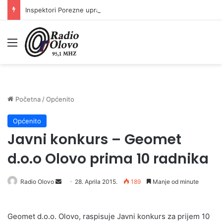
Inspektori Porezne uprave FBiH na području ZDK izvršili 24 inspekcijska nadzora
Meni
Početna
/
Općenito
Općenito
Javni konkurs – Geomet
d.o.o Olovo prima 10 radnika
Radio Olovo
S
28. Aprila 2015.
189
Manje od minute
e
n
Geomet d.o.o. Olovo, raspisuje Javni konkurs za prijem 10
d