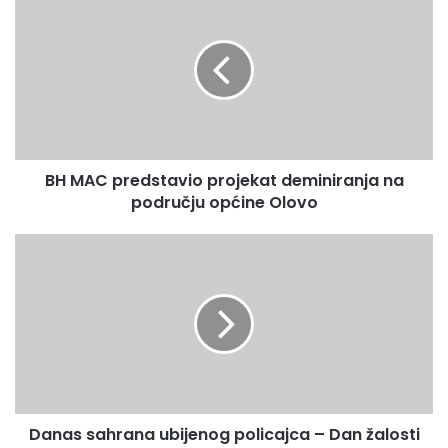
H
M
A
C
p
r
e
d
BH MAC predstavio projekat deminiranja na
s
području općine Olovo
t
a
v
D
i
a
o
n
p
a
r
s
o
s
j
a
e
h
k
r
a
Danas sahrana ubijenog policajca – Dan žalosti
a