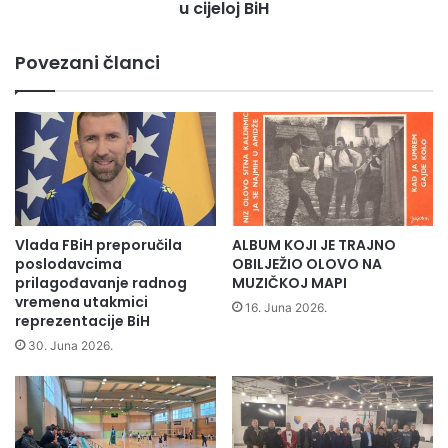
t
u cijeloj BiH
n
d
a
e
u
Povezani članci
m
b
i
i
n
j
i
e
r
n
a
o
n
g
j
p
a
o
Vlada FBiH preporučila
ALBUM KOJI JE TRAJNO
n
l
poslodavcima
OBILJEŽIO OLOVO NA
a
i
prilagođavanje radnog
MUZIČKOJ MAPI
p
vremena utakmici
c
16. Juna 2026.
reprezentacije BiH
o
a
d
j
30. Juna 2026.
r
c
u
a
č
–
j
D
u
a