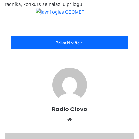
radnika, konkurs se nalazi u prilogu.
a
n
e
m
a
i
Prikaži više
l
Radio Olovo
We
bsi
te
B