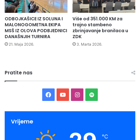
o
n
p
ž
ODBOJKAŠICE IZ SOLUNA I
Više od 351.000 KM za
ć
a
MALONOGOMETNA EKIPA
trajno stambeno
i
l
MSŠ IZ OLOVA PODBJEDNICI
zbrinjavanje branilaca u
n
o
DANAŠNJIH TURNIRA
ZDK
e
s
21. Maja 2026.
3. Marta 2026.
O
t
l
i
o
u
v
c
o
Pratite nas
i
j
e
l
F
Y
I
S
o
j
a
o
n
p
B
i
c
u
s
o
Vrijeme
H
e
T
t
t
℃