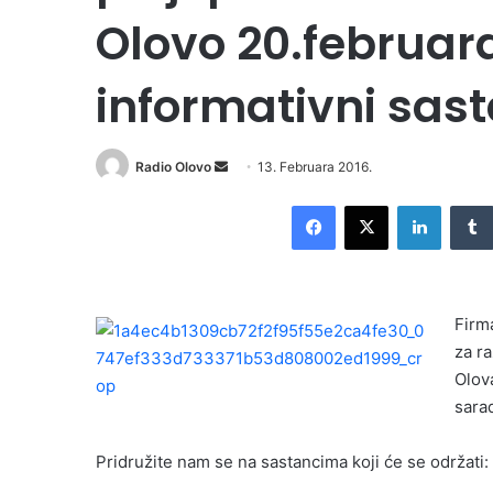
Olovo 20.februar
informativni sas
Radio Olovo
S
13. Februara 2016.
e
Facebook
X
LinkedIn
n
d
a
n
Firm
e
za r
m
Olov
a
i
sara
l
Pridružite nam se na sastancima koji će se održati: