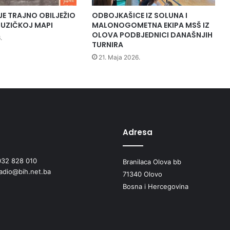
v
n
JE TRAJNO OBILJEŽIO
ODBOJKAŠICE IZ SOLUNA I
o
UZIČKOJ MAPI
MALONOGOMETNA EKIPA MSŠ IZ
s
OLOVA PODBJEDNICI DANAŠNJIH
.
t
TURNIRA
i
21. Maja 2026.
p
o
l
i
c
i
j
Adresa
e
n
032 828 010
Branilaca Olova bb
a
radio@bih.net.ba
k
71340 Olovo
o
Bosna i Hercegovina
n
t
r
o