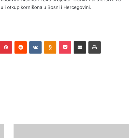
u i otkup kornišona u Bosni i Hercegovini.
Pinterest
Reddit
VKontakte
Odnoklassniki
Pocket
Podijeli putem Emaila
Print
O
v