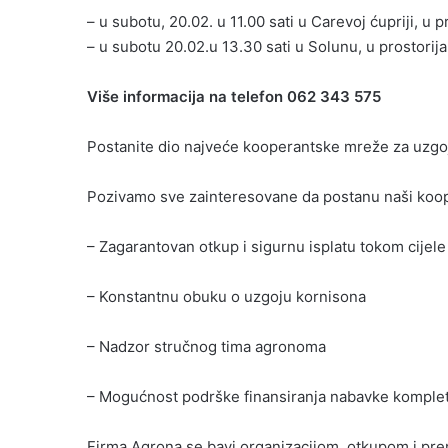
– u subotu, 20.02. u 11.00 sati u Carevoj ćupriji, u
– u subotu 20.02.u 13.30 sati u Solunu, u prostori
Više informacija na telefon 062 343 575
Postanite dio najveće kooperantske mreže za uzgoj
Pozivamo sve zainteresovane da postanu naši kooper
– Zagarantovan otkup i sigurnu isplatu tokom cijel
– Konstantnu obuku o uzgoju kornisona
– Nadzor stručnog tima agronoma
– Mogućnost podrške finansiranja nabavke komplet
Firma Agrona se bavi organizacijom, otkupom i pr