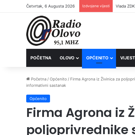
Četvrtak, 6 Augusta 2026
Izdvojene vijesti
POČETNA
OLOVO
OPĆENITO
VIJEST
Početna
/
Općenito
/
Firma Agrona iz Živinica za poljop
informativni sastanak
Općenito
Firma Agrona iz Ž
poljoprivrednike