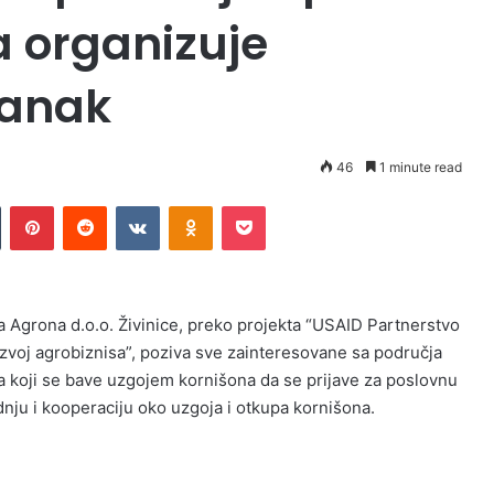
a organizuje
tanak
46
1 minute read
Tumblr
Pinterest
Reddit
VKontakte
Odnoklassniki
Pocket
a Agrona d.o.o. Živinice, preko projekta “USAID Partnerstvo
azvoj agrobiznisa”, poziva sve zainteresovane sa područja
a koji se bave uzgojem kornišona da se prijave za poslovnu
dnju i kooperaciju oko uzgoja i otkupa kornišona.