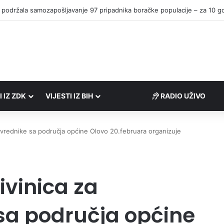
I IZ ZDK
VIJESTI IZ BIH
RADIO UŽIVO
rivrednike sa područja općine Olovo 20.februara organizuje
ivinica za
 sa područja općine