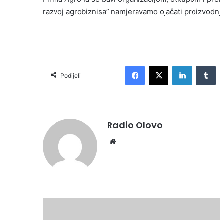
razvoj agrobiznisa” namjeravamo ojačati proizvodnj
Facebook
X
LinkedIn
Tumblr
Podijeli
Radio Olovo
We
bsi
te
B
r