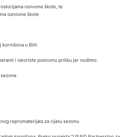
 prostorijama osnovne škole, te
jama osnovne škole
 kornišona u BiH.
anti i iskoriste poslovnu priliku jer nudimo:
e sezone
nog repromaterijala za cijelu sezonu
eradom kornišona. Preko projekta “USAID Partnerstvo za