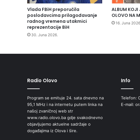
r
a
Vlada FBiH preporučila
ALBUM KOJI 
d
poslodavcima prilagođavanje
OLOVO NA M
i
radnog vremena utakmici
16. Juna 2026
O
reprezentacije BiH
l
30. Juna 2026.
o
v
o
Radio Olovo
Info
Program se emituje 24. sata dnevno na
Telefon: 
95,1 MHz i na internetu putem linka na
E-mail: o
našoj zvaničnoj web str
www.radio.olovo.ba gdje svakodnevno
objavljujemo aktuelne sadržaje o
događajima iz Olova i šire.