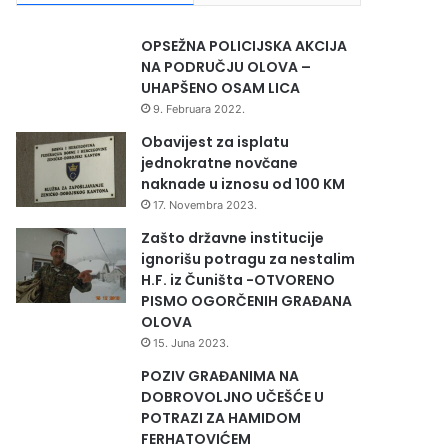
OPSEŽNA POLICIJSKA AKCIJA
NA PODRUČJU OLOVA –
UHAPŠENO OSAM LICA
9. Februara 2022.
Obavijest za isplatu
jednokratne novčane
naknade u iznosu od 100 KM
17. Novembra 2023.
Zašto državne institucije
ignorišu potragu za nestalim
H.F. iz Čuništa -OTVORENO
PISMO OGORČENIH GRAĐANA
OLOVA
15. Juna 2023.
POZIV GRAĐANIMA NA
DOBROVOLJNO UČEŠĆE U
POTRAZI ZA HAMIDOM
FERHATOVIĆEM