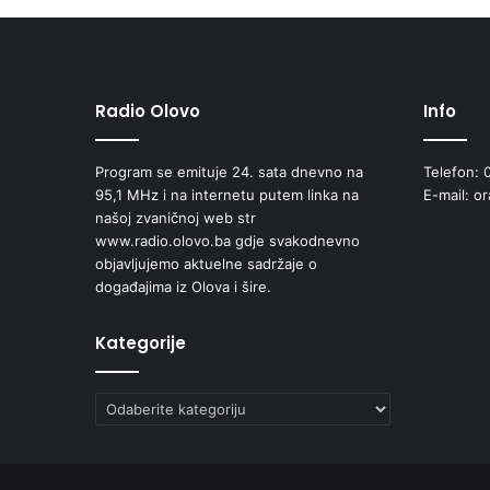
r
e
d
n
i
Radio Olovo
Info
k
e
Program se emituje 24. sata dnevno na
Telefon: 
s
95,1 MHz i na internetu putem linka na
E-mail: o
a
našoj zvaničnoj web str
p
www.radio.olovo.ba gdje svakodnevno
o
objavljujemo aktuelne sadržaje o
d
događajima iz Olova i šire.
r
u
č
Kategorije
j
a
o
Kategorije
p
ć
i