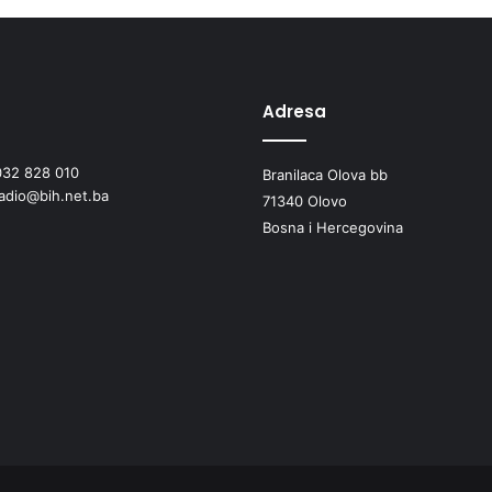
a
u
p
o
z
Adresa
o
r
032 828 010
e
Branilaca Olova bb
radio@bih.net.ba
n
71340 Olovo
j
Bosna i Hercegovina
e
s
t
a
n
o
v
n
i
š
t