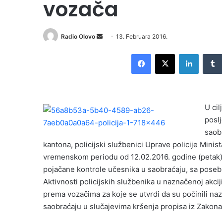
vozača
Radio Olovo
S
13. Februara 2016.
e
Facebook
X
LinkedIn
n
d
a
n
U ci
e
posl
m
saob
a
i
kantona, policijski službenici Uprave policije Min
l
vremenskom periodu od 12.02.2016. godine (petak), 
pojačane kontrole učesnika u saobraćaju, sa poseb
Aktivnosti policijskih službenika u naznačenoj akc
prema vozačima za koje se utvrdi da su počinili naz
saobraćaju u slučajevima kršenja propisa iz Zakon