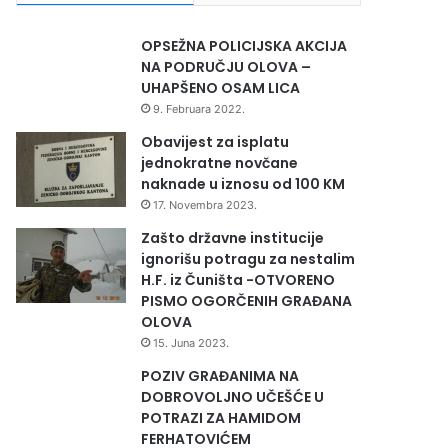
OPSEŽNA POLICIJSKA AKCIJA
NA PODRUČJU OLOVA –
UHAPŠENO OSAM LICA
9. Februara 2022.
Obavijest za isplatu
jednokratne novčane
naknade u iznosu od 100 KM
17. Novembra 2023.
Zašto državne institucije
ignorišu potragu za nestalim
H.F. iz Čuništa -OTVORENO
PISMO OGORČENIH GRAĐANA
OLOVA
15. Juna 2023.
POZIV GRAĐANIMA NA
DOBROVOLJNO UČEŠĆE U
POTRAZI ZA HAMIDOM
FERHATOVIĆEM