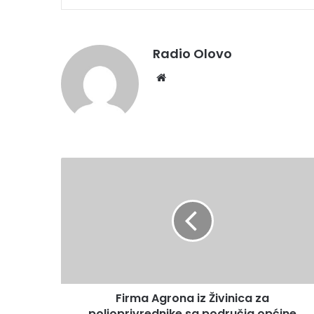
Radio Olovo
We
bsi
te
F
i
r
m
a
A
g
r
o
Firma Agrona iz Živinica za
n
poljoprivrednike sa područja općine
a