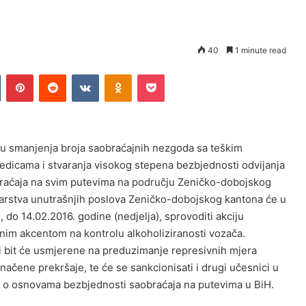
40
1 minute read
Tumblr
Pinterest
Reddit
VKontakte
Odnoklassniki
Pocket
lju smanjenja broja saobraćajnih nezgoda sa teškim
jedicama i stvaranja visokog stepena bezbjednosti odvijanja
raćaja na svim putevima na području Zeničko-dobojskog
istarstva unutrašnjih poslova Zeničko-dobojskog kantona će u
do 14.02.2016. godine (nedjelja), sprovoditi akciju
nim akcentom na kontrolu alkoholiziranosti vozača.
iji bit će usmjerene na preduzimanje represivnih mjera
načene prekršaje, te će se sankcionisati i drugi učesnici u
a o osnovama bezbjednosti saobraćaja na putevima u BiH.