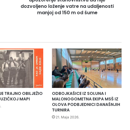
p
dozvoljeno loženje vatre na udaljenosti
r
manjoj od 150 m od šume
a
v
a
z
a
š
u
m
a
r
s
t
v
JE TRAJNO OBILJEŽIO
ODBOJKAŠICE IZ SOLUNA I
o
UZIČKOJ MAPI
MALONOGOMETNA EKIPA MSŠ IZ
i
OLOVA PODBJEDNICI DANAŠNJIH
.
z
TURNIRA
d
21. Maja 2026.
a
l