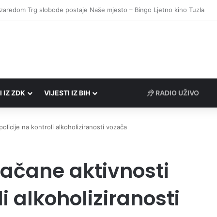
I IZ ZDK
VIJESTI IZ BIH
RADIO UŽIVO
licije na kontroli alkoholiziranosti vozača
ačane aktivnosti
li alkoholiziranosti