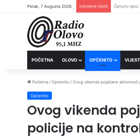
Petak, 7 Augusta 2026
Izdvojene vijesti
POČETNA
OLOVO
OPĆENITO
VIJEST
Početna
/
Općenito
/
Ovog vikenda pojačane aktivnosti po
Općenito
Ovog vikenda poj
policije na kontro