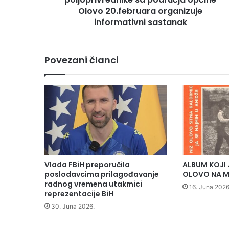
i
Olovo 20.februara organizuje
z
informativni sastanak
Ž
i
v
Povezani članci
i
n
i
c
a
z
a
p
o
l
Vlada FBiH preporučila
ALBUM KOJI 
j
poslodavcima prilagođavanje
OLOVO NA M
o
radnog vremena utakmici
16. Juna 2026
p
reprezentacije BiH
r
30. Juna 2026.
i
v