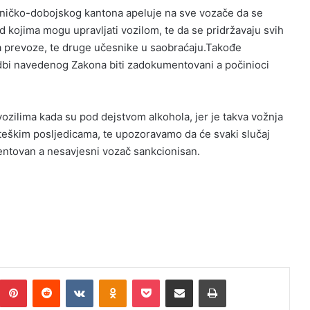
Zeničko-dobojskog kantona apeluje na sve vozače da se
 kojima mogu upravljati vozilom, te da se pridržavaju svih
koja prevoze, te druge učesnike u saobraćaju.Takođe
dbi navedenog Zakona biti zadokumentovani a počinioci
ozilima kada su pod dejstvom alkohola, jer je takva vožnja
 teškim posljedicama, te upozoravamo da će svaki slučaj
ntovan a nesavjesni vozač sankcionisan.
Pinterest
Reddit
VKontakte
Odnoklassniki
Pocket
Podijeli putem Emaila
Print