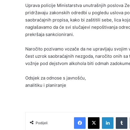
Uprava policije Ministarstva unutrašnjih poslova 
pridržavaju zakonskih odredbi u pogledu uslova pod
saobraćajnih propisa, kako bi zaštitili sebe, lica 
naglašavamo da će svi slučajevi nepoštivanja odre
prekršaja sankcionirani.
Naročito pozivamo vozače da ne upravljaju svojim v
čest uzrok saobraćajnih nezgoda, naročito onih sa
vožnje pod dejstvom alkohola biti odmah zadokume
Odsjek za odnose s javnošću,
analitiku i planiranje
Facebook
X
LinkedIn
Tumblr
Podijeli