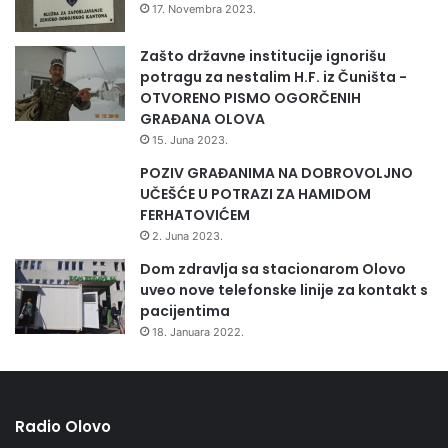
i
17. Novembra 2023.
o
h
s
n
Zašto državne institucije ignorišu
t
a
potragu za nestalim H.F. iz Čuništa -
i
d
OTVORENO PISMO OGORČENIH
m
z
GRAĐANA OLOVA
a
o
15. Juna 2023.
n
r
j
a
POZIV GRAĐANIMA NA DOBROVOLJNO
o
UČEŠĆE U POTRAZI ZA HAMIDOM
j
FERHATOVIĆEM
o
2. Juna 2023.
d
Dom zdravlja sa stacionarom Olovo
1
uveo nove telefonske linije za kontakt s
5
pacijentima
0
18. Januara 2022.
m
o
d
š
u
Radio Olovo
m