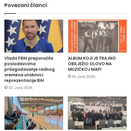
F
Povezani članci
z
e
d
d
a
e
l
r
a
a
u
c
p
i
o
j
z
e
Vlada FBiH preporučila
ALBUM KOJI JE TRAJNO
o
B
poslodavcima
OBILJEŽIO OLOVO NA
r
i
prilagođavanje radnog
MUZIČKOJ MAPI
e
H
vremena utakmici
16. Juna 2026.
n
reprezentacije BiH
n
j
a
30. Juna 2026.
e
p
s
r
t
o
a
s
n
t
o
o
v
r