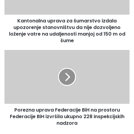
a
l
n
Kantonalna uprava za šumarstvo izdala
a
upozorenje stanovništvu da nije dozvoljeno
u
p
loženje vatre na udaljenosti manjoj od 150 m od
r
šume
a
v
P
a
o
z
r
a
e
š
z
u
n
m
a
a
u
r
p
s
Porezna uprava Federacije BiH na prostoru
r
t
Federacije BiH izvršila ukupno 228 inspekcijskih
a
v
v
nadzora
o
a
i