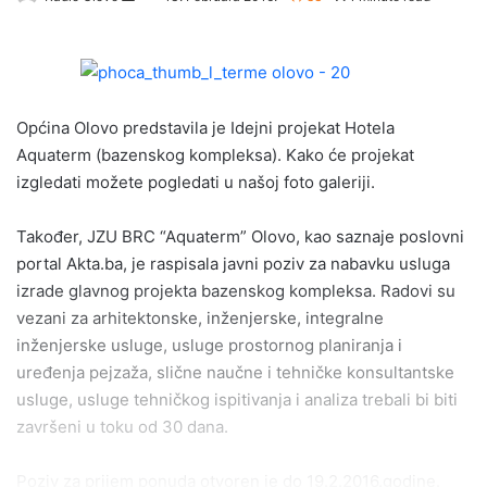
e
n
d
a
Općina Olovo predstavila je Idejni projekat Hotela
n
e
Aquaterm (bazenskog kompleksa). Kako će projekat
m
izgledati možete pogledati u našoj foto galeriji.
a
i
Također, JZU BRC “Aquaterm” Olovo, kao saznaje poslovni
l
portal Akta.ba, je raspisala javni poziv za nabavku usluga
izrade glavnog projekta bazenskog kompleksa. Radovi su
vezani za arhitektonske, inženjerske, integralne
inženjerske usluge, usluge prostornog planiranja i
uređenja pejzaža, slične naučne i tehničke konsultantske
usluge, usluge tehničkog ispitivanja i analiza trebali bi biti
završeni u toku od 30 dana.
Poziv za prijem ponuda otvoren je do 19.2.2016.godine.