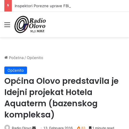
Inspektori Porezne uprave FBiH na području ZDK izvršili 24 inspekcijska nadzora
Meni
Početna
/
Općenito
Općenito
Općina Olovo predstavila je
Idejni projekat Hotela
Aquaterm (bazenskog
kompleksa)
Radio Olovo
S
13. Februara 2016.
83
1 minute read