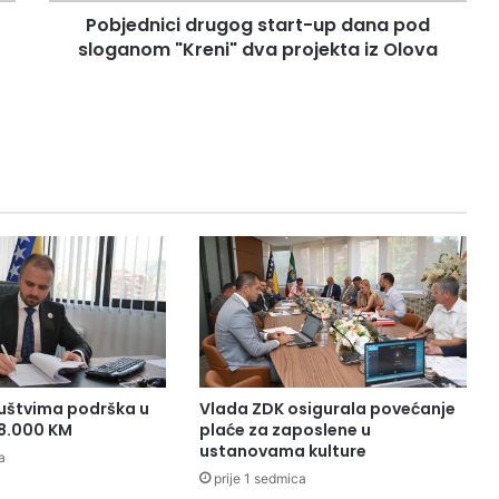
c
Pobjednici drugog start-up dana pod
i
sloganom "Kreni" dva projekta iz Olova
d
r
u
g
o
g
s
t
a
r
t
-
u
p
d
a
uštvima podrška u
Vlada ZDK osigurala povećanje
n
38.000 KM
plaće za zaposlene u
a
ustanovama kulture
a
p
prije 1 sedmica
o