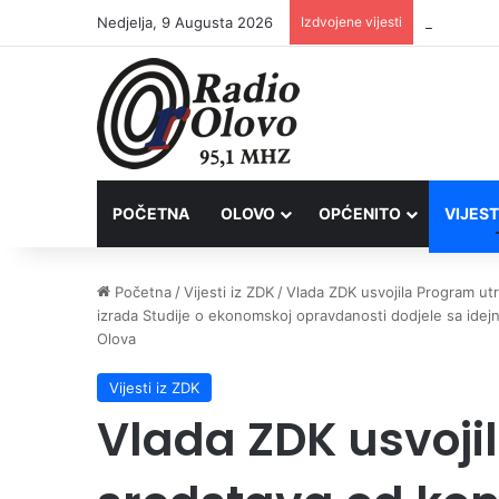
Nedjelja, 9 Augusta 2026
Izdvojene vijesti
Inspektori
POČETNA
OLOVO
OPĆENITO
VIJEST
Početna
/
Vijesti iz ZDK
/
Vlada ZDK usvojila Program utr
izrada Studije o ekonomskoj opravdanosti dodjele sa i
Olova
Vijesti iz ZDK
Vlada ZDK usvoji