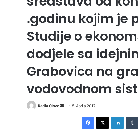
sredstava od kon
.godinu kojim je 
Studije o ekonom
dodjele sa idejn
Grabovica na g
vodovodnom sis
Radio Olovo
S
5. Aprila 2017.
e
Facebook
X
LinkedIn
n
d
a