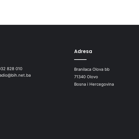
d
s
l
o
g
a
n
o
Adresa
m
"
032 828 010
Branilaca Olova bb
K
radio@bih.net.ba
r
71340 Olovo
e
Bosna i Hercegovina
n
i
"
d
v
a
p
r