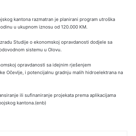
ojskog kantona razmatran je planirani program utroška
. godinu u ukupnom iznosu od 120.000 KM.
a izradu Studije o ekonomskoj opravdanosti dodjele sa
vodovodnom sistemu u Olovu.
konomskoj opravdanosti sa idejnim rješenjem
ke Očevlje, i potencijalnu gradnju malih hidroelektrana na
nsiranje ili sufinaniranje projekata prema aplikacijama
bojskog kantona.(enb)