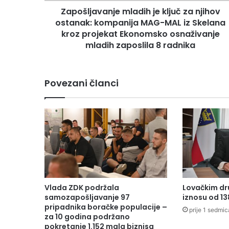
v
Zapošljavanje mladih je ključ za njihov
a
ostanak: kompanija MAG-MAL iz Skelana
n
j
kroz projekat Ekonomsko osnaživanje
e
mladih zaposlila 8 radnika
m
l
a
Povezani članci
d
i
h
j
e
k
l
j
u
č
Vlada ZDK podržala
Lovačkim dr
z
samozapošljavanje 97
iznosu od 1
a
pripadnika boračke populacije –
prije 1 sedmic
n
za 10 godina podržano
pokretanje 1.152 mala biznisa
j