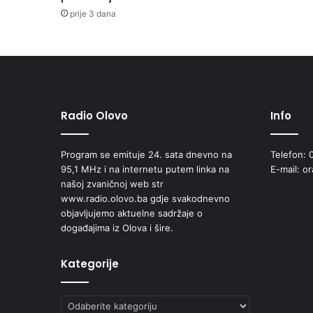
i
prije 3 dana
h
o
v
o
s
t
a
Radio Olovo
Info
n
a
Program se emituje 24. sata dnevno na
Telefon: 
k
95,1 MHz i na internetu putem linka na
E-mail: o
:
našoj zvaničnoj web str
k
www.radio.olovo.ba gdje svakodnevno
o
objavljujemo aktuelne sadržaje o
m
događajima iz Olova i šire.
p
a
n
Kategorije
i
j
Kategorije
a