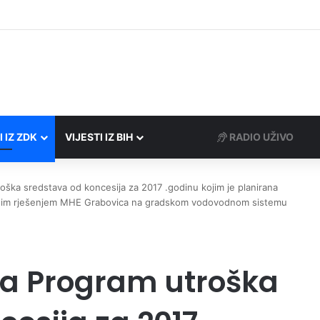
 Porezne uprave FBiH na području ZDK izvršili 24 inspekcijska nadzora
I IZ ZDK
VIJESTI IZ BIH
RADIO UŽIVO
oška sredstava od koncesija za 2017 .godinu kojim je planirana
dejnim rješenjem MHE Grabovica na gradskom vodovodnom sistemu
la Program utroška