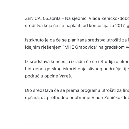
n
e
ZENICA, 05.aprila – Na sjednici Vlade Zeničko-dob
m
sredstva koja će se naplatiti od koncesija za 2017
a
i
l
Istaknuto je da će se planirana sredstva utrošiti z
idejnim rješenjem “MHE Grabovica” na gradskom 
Iz sredstava koncesija izraditi će se i Studija o e
hidroenergetskog iskorištenja slivnog područja rije
području općine Vareš.
Dio sredstava će se prema programu utrošiti za fina
općina, uz prethodno odobrenje Vlade Zeničko-do