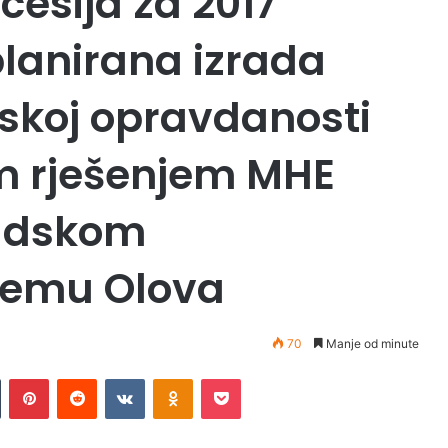
cesija za 2017
planirana izrada
skoj opravdanosti
im rješenjem MHE
radskom
temu Olova
70
Manje od minute
Tumblr
Pinterest
Reddit
VKontakte
Odnoklassniki
Pocket