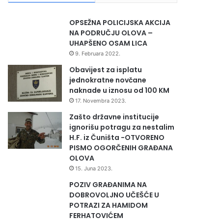
OPSEŽNA POLICIJSKA AKCIJA
NA PODRUČJU OLOVA –
UHAPŠENO OSAM LICA
9. Februara 2022.
Obavijest za isplatu
jednokratne novčane
naknade u iznosu od 100 KM
17. Novembra 2023.
Zašto državne institucije
ignorišu potragu za nestalim
H.F. iz Čuništa -OTVORENO
PISMO OGORČENIH GRAĐANA
OLOVA
15. Juna 2023.
POZIV GRAĐANIMA NA
DOBROVOLJNO UČEŠĆE U
POTRAZI ZA HAMIDOM
FERHATOVIĆEM